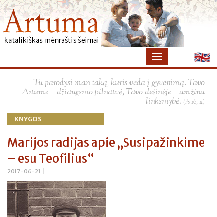
×
Tu parodysi man taką, kuris veda į gyvenimą. Tavo
Artume – džiaugsmo pilnatvė, Tavo dešinėje – amžina
linksmybė.
(Ps 16, 11)
KNYGOS
Marijos radijas apie „Susipažinkime
– esu Teofilius“
2017-06-21
|