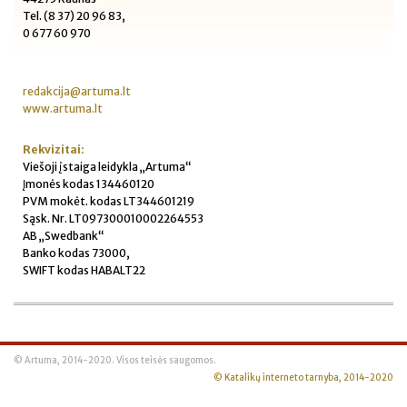
Tel. (8 37) 20 96 83,
0 677 60 970
redakcija@artuma.lt
www.artuma.lt
Rekvizitai:
Viešoji įstaiga leidykla „Artuma“
Įmonės kodas 134460120
PVM mokėt. kodas LT344601219
Sąsk. Nr. LT097300010002264553
AB „Swedbank“
Banko kodas 73000,
SWIFT kodas HABALT22
© Artuma, 2014-2020. Visos teisės saugomos.
© Katalikų interneto tarnyba, 2014-2020