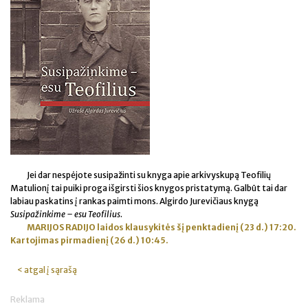
Jei dar nespėjote susipažinti su knyga apie arkivyskupą Teofilių
Matulionį tai puiki proga išgirsti šios knygos pristatymą. Galbūt tai dar
labiau paskatins į rankas paimti mons. Algirdo Jurevičiaus knygą
Susipažinkime – esu Teofilius
.
MARIJOS RADIJO l
aidos klausykitės šį penktadienį (23 d.) 17:20.
Kartojimas pirmadienį (26 d.) 10:45.
< atgal į sąrašą
Reklama