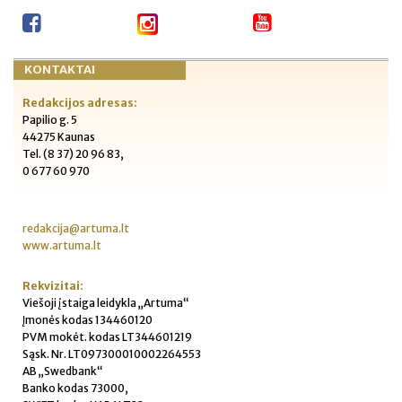
KONTAKTAI
Redakcijos adresas:
Papilio g. 5
44275 Kaunas
Tel. (8 37) 20 96 83,
0 677 60 970
redakcija@artuma.lt
www.artuma.lt
Rekvizitai:
Viešoji įstaiga leidykla „Artuma“
Įmonės kodas 134460120
PVM mokėt. kodas LT344601219
Sąsk. Nr. LT097300010002264553
AB „Swedbank“
Banko kodas 73000,