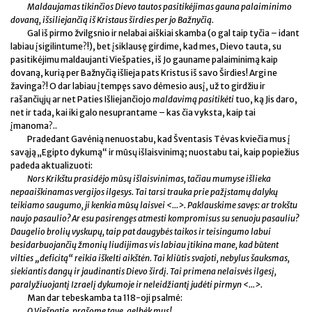
Maldaujamas tikinčios Dievo tautos pasitikėjimas gauna palaiminimo
dovaną, išsiliejančią iš Kristaus širdies per jo Bažnyčią.
Gal iš pirmo žvilgsnio ir nelabai aiškiai skamba (o gal taip tyčia – idant
labiau įsigilintume?!), bet įsiklausę girdime, kad mes, Dievo tauta, su
pasitikėjimu maldaujanti Viešpaties, iš Jo gauname palaiminimą kaip
dovaną, kurią per Bažnyčią išlieja pats Kristus iš savo Širdies! Argi ne
žavinga?! O dar labiau įtempęs savo dėmesio ausį, už to girdžiu ir
rašančiųjų ar net Paties Išliejančiojo
maldavimą pasitikėti
tuo, ką Jis daro,
net ir tada, kai iki galo nesuprantame – kas čia vyksta, kaip tai
įmanoma?..
Pradedant Gavėnią nenuostabu, kad Šventasis Tėvas kviečia mus į
savąją „Egipto dykumą“ ir mūsų išlaisvinimą; nuostabu tai, kaip popiežius
padeda aktualizuoti:
Nors Krikštu prasidėjo mūsų išlaisvinimas, tačiau mumyse išlieka
nepaaiškinamas vergijos ilgesys. Tai tarsi trauka prie pažįstamų dalykų
teikiamo saugumo, ji kenkia mūsų laisvei <...>. Paklauskime savęs: ar trokštu
naujo pasaulio? Ar esu pasirengęs atmesti kompromisus su senuoju pasauliu?
Daugelio brolių vyskupų, taip pat daugybės taikos ir teisingumo labui
besidarbuojančių žmonių liudijimas vis labiau įtikina mane, kad būtent
vilties „deficitą“ reikia iškelti aikštėn. Tai kliūtis svajoti, nebylus šauksmas,
siekiantis dangų ir jaudinantis Dievo širdį. Tai primena nelaisvės ilgesį,
paralyžiuojantį Izraelį dykumoje ir neleidžiantį judėti pirmyn <...>.
Man dar tebeskamba ta 118-oji psalmė:
O Viešpatie, prašome tave, gelbėk mus!