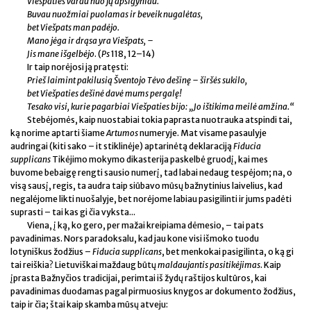
Viešpaties vardu nuo jų apsigyniau.
Buvau nuožmiai puolamas ir beveik nugalėtas,
bet Viešpats man padėjo.
Mano jėga ir drąsa yra Viešpats, –
Jis mane išgelbėjo
. (
Ps
118, 12–14)
Ir taip norėjosi ją pratęsti:
Prieš laimint pakilusią Šventojo Tėvo dešinę – širšės sukilo,
bet Viešpaties dešinė davė mums pergalę!
Tesako visi, kurie pagarbiai Viešpaties bijo: „Jo ištikima meilė amžina.“
Stebėjomės, kaip nuostabiai tokia paprasta nuotrauka atspindi tai,
ką norime aptarti šiame
Artumos
numeryje. Mat visame pasaulyje
audringai (kiti sako – it stiklinėje) aptarinėtą deklaraciją
Fiducia
supplicans
Tikėjimo mokymo dikasterija paskelbė gruodį, kai mes
buvome bebaigę rengti sausio numerį, tad labai nedaug tespėjom; na, o
visą sausį, regis, ta audra taip siūbavo mūsų bažnytinius laivelius, kad
negalėjome likti nuošalyje, bet norėjome labiau pasigilinti ir jums padėti
suprasti – tai kas gi čia vyksta...
Viena, į ką, ko gero, per mažai kreipiama dėmesio, – tai pats
pavadinimas. Nors paradoksalu, kad jau kone visi išmoko tuodu
lotyniškus žodžius –
Fiducia supplicans
, bet menkokai pasigilinta, o ką gi
tai reiškia? Lietuviškai maždaug būtų
maldaujantis pasitikėjimas
. Kaip
įprasta Bažnyčios tradicijai, perimtai iš žydų raštijos kultūros, kai
pavadinimas duodamas pagal pirmuosius knygos ar dokumento žodžius,
taip ir čia; štai kaip skamba mūsų atveju: