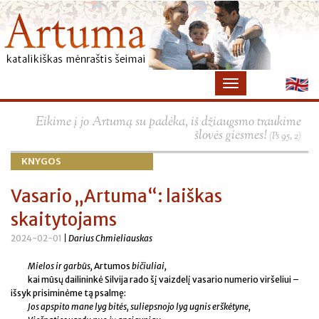
×
Eikime į jo Artumą su padėka, iš džiaugsmo traukime
šlovės giesmes!
(Ps 95, 2)
KNYGOS
Vasario „Artuma“: laiškas
skaitytojams
2024-02-01
| Darius Chmieliauskas
Mielos ir garbūs,
Artumos
bičiuliai,
kai mūsų dailininkė Silvija rado šį vaizdelį vasario numerio viršeliui –
išsyk prisiminėme tą psalmę:
Jos apspito mane lyg bitės, suliepsnojo lyg ugnis erškėtyne,