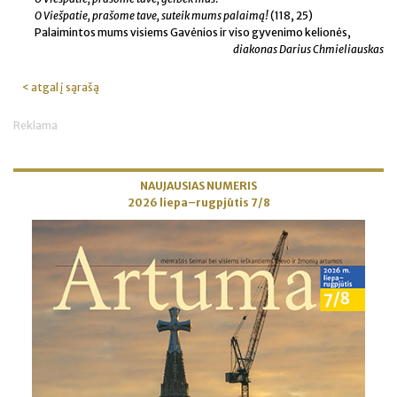
O Viešpatie, prašome tave, suteik mums palaimą!
(118, 25)
Palaimintos mums visiems Gavėnios ir viso gyvenimo kelionės,
diakonas Darius Chmieliauskas
< atgal į sąrašą
Reklama
NAUJAUSIAS NUMERIS
2026 liepa–rugpjūtis 7/8