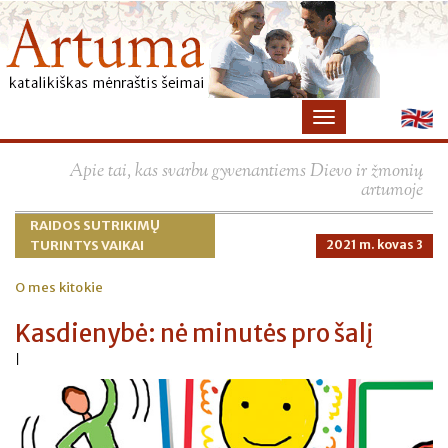
×
Apie tai, kas svarbu gyvenantiems Dievo ir žmonių
artumoje
RAIDOS SUTRIKIMŲ
TURINTYS VAIKAI
2021 m. kovas 3
O mes kitokie
Kasdienybė: nė minutės pro šalį
|