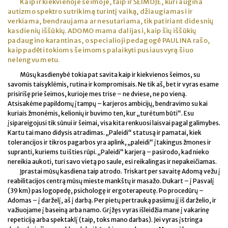
Kaip ir kiekvienoje šeimoje, taip ir ŠEIMOJE, kuri augina
autizmo spektro sutrikimą turintį vaiką, džiaugiamasi ir
verkiama, bendraujama ar nesutariama, tik patiriant didesnių
kasdienių iššūkių. ADOMO mama dalijasi, kaip šių iššūkių
padaugino karantinas, o specialioji pedagogė PAULINA rašo,
kaip padėti tokioms šeimoms palaikyti pusiausvyrą šiuo
nelengvu metu.
Mūsų kasdienybė tokia pat savita kaip ir kiekvienos šeimos, su
savomis taisyklėmis, rutina ir kompromisais. Ne tik aš, bet ir vyras esame
prisirišę prie šeimos, kurioje mes trise – ne dviese, ne po vieną.
Atsisakėme papildomų įtampų – karjeros ambicijų, bendravimo su kai
kuriais žmonėmis, kelionių ir buvimo ten, kur „turėtum būti“. Esu
įsipareigojusi tik sūnui ir šeimai, visa kita renkuosi laisvai pagal galimybes.
Kartu tai mano didysis atradimas. „Paleidi“ statusą ir pamatai, kiek
tolerancijos ir tikros pagarbos yra aplink, „paleidi“ įtakingus žmones ir
supranti, kuriems tu išties rūpi. „Paleidi“ karjerą – pasirodo, kad nieko
nereikia aukoti, turi savo vietą po saule, esi reikalingas ir nepakeičiamas.
Įprastai mūsų kasdiena taip atrodo. Triskart per savaitę Adomą vežu į
reabilitacijos centrą mūsų mieste mankštų ir masažo. Dukart – į Pasvalį
(39 km) pas logopedę, psichologę ir ergoterapeutę. Po procedūrų –
Adomas – į darželį, aš į darbą. Per pietų pertrauką pasiimu jį iš darželio, ir
važiuojame į baseiną arba namo. Grįžęs vyras išleidžia mane į vakarinę
repeticiją arba spektaklį (taip, toks mano darbas). Jei vyras įstringa