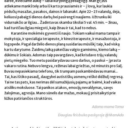
darbe, kviečiame auklę – labai kūrybingą pedagogę. Man grįžus
atliekame mankštelę arba iš karto prausiamės ir – į lovą, kur laukia
pėdučių masažas, pasakos, dainos ir labanakt. Apie 22–23 valandą, deja,
keliuosi pabaigti dienos darbų bei pasirengti naujiems. Užtrunku iki
vidurnakčio ar ilgiau... Žadintuvas skamba tiksliai 5 val. 45 min. – žinau,
kad turėčiau ilgiau miegoti, kaip žinau ir tai, kad to nebus.
Karantine mokėmės gyventi iš naujo. Tokiam vaikui mama tampa ir
mokytoja, ir specialiąja terapeute, ir kineziterapeute, ir masažuotoja, ir
logopede. Pagal darželio dienos planą susidariau mūsiškį taip, kad viską
kartu darytume. Žaidimų laiką pakeičiau valgio gaminimu, kiemo laiką –
dūkimu ir šokiais. Adomas taip pavargdavo, kad krisdavo trijų valandų
pietų miegelio. Tuo metu pasidarydavau savo darbus, o paskui – įprasta
vakaro rutina. Nebuvo lengva, režimas labai griežtas, nė minutės pro šalį.
Buvau nepasiekiama telefonu, tik trumpam paskambindavau mamai...
Tai, kas ištiko pasaulį, daugybei autistiškų asmenų reiškė didžiulį regresą.
Tai ne tas pats, kas nerimas dėl sumažėjusių pajamų ar baimė, kad vaikas
atsiliks moksluose. Tai panikos atakos, emocijų nevaldymas, savęs
žalojimas, agresija. Mano sūnelis dar mažas, mokau jį prisitaikyti prie
lūžius patiriančios struktūros.
Adomo mama Toma
Daugiau feisbuko paskyroje @MamAdo