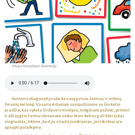
Silvijos Knezekytės iliustracija
Autizmo diagnozė pradeda naują visos šeimos ir artimų
žmonių kelionę. Vasario
Artumoje
susipažinome su šio kelio
pradžia, kas vyksta širdyse ir mintyse, mėginant pažinti, priimti
ir džiaugtis šeimai dovanotu vaiku. Nors kelias gali būti labai
vingiuotas, tikime, kad jis visada įveikiamas, jei tik tėvai yra
apsupti palaikymo.