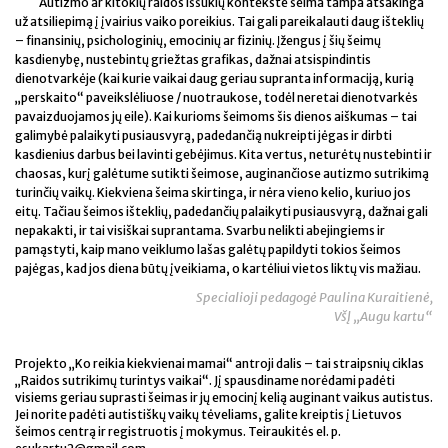
Autizmo ar kitokių raidos iššūkių kontekste šeima tampa atsakinga
už atsiliepimą į įvairius vaiko poreikius. Tai gali pareikalauti daug išteklių
– finansinių, psichologinių, emocinių ar fizinių. Įžengus į šių šeimų
kasdienybę, nustebintų griežtas grafikas, dažnai atsispindintis
dienotvarkėje (kai kurie vaikai daug geriau supranta informaciją, kurią
„perskaito“ paveikslėliuose / nuotraukose, todėl neretai dienotvarkės
pavaizduojamos jų eile). Kai kurioms šeimoms šis dienos aiškumas – tai
galimybė palaikyti pusiausvyrą, padedančią nukreipti jėgas ir dirbti
kasdienius darbus bei lavinti gebėjimus. Kita vertus, neturėtų nustebinti ir
chaosas, kurį galėtume sutikti šeimose, auginančiose autizmo sutrikimą
turinčių vaikų. Kiekviena šeima skirtinga, ir nėra vieno kelio, kuriuo jos
eitų. Tačiau šeimos išteklių, padedančių palaikyti pusiausvyrą, dažnai gali
nepakakti, ir tai visiškai suprantama. Svarbu nelikti abejingiems ir
pamąstyti, kaip mano veiklumo lašas galėtų papildyti tokios šeimos
pajėgas, kad jos diena būtų įveikiama, o kartėliui vietos liktų vis mažiau.
Specialioji pedagogė Paulina Kuraitienė,
VšĮ „Augu kartu“
Projekto „Ko reikia kiekvienai mamai“ antroji dalis – tai straipsnių ciklas
„Raidos sutrikimų turintys vaikai“. Jį spausdiname norėdami padėti
visiems geriau suprasti šeimas ir jų emocinį kelią auginant vaikus autistus.
Jei norite padėti autistiškų vaikų tėveliams, galite kreiptis į Lietuvos
šeimos centrą ir registruotis į mokymus. Teiraukitės el. p.