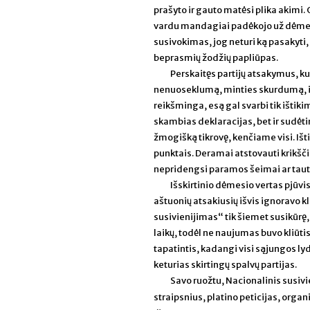
prašyto ir gauto matėsi plika akimi.
vardu mandagiai padėkojo už dėmesį 
susivokimas, jog neturi ką pasakyti,
beprasmių žodžių papliūpas.
Perskaitęs partijų atsakymus, ku
nenuoseklumą, minties skurdumą, idė
reikšminga, esą gal svarbi tik išti
skambias deklaracijas, bet ir sudėt
žmogišką tikrovę, kenčiame visi. Išti
punktais. Deramai atstovauti krikšči
nepridengsi paramos šeimai ar taut
Išskirtinio dėmesio vertas pjūvis
aštuonių atsakiusių išvis ignoravo k
susivienijimas“ tik šiemet susikū
laikų, todėl ne naujumas buvo kliūti
tapatintis, kadangi visi sąjungos lyd
keturias skirtingų spalvų partijas.
Savo ruožtu, Nacionalinis susivie
straipsnius, platino peticijas, orga