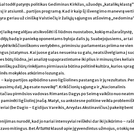
 Gal todėl patyręs politikas Gediminas Kirkilas, užuodęs „katalikų klastą
ir atsiuntė... partijos programą. Kad ir kaip šį išvengimo manevrą ver
 yra geriau už cinišką Valstiečių ir žaliųjų sąjungos atšovimą „nedomina
rį laiką negalėjau atsikvošėti iš liūdnos nuostabos, kokią mažaraštystę,
jų badą ir panieką oponentams byloja dalis jų. Suabejojusiems, ar tai
kimybė krikščioniškoms vertybėms, priminsiu: parlamentas priima ne vien
ingus įstatymus. Kai juose galas nesueina su galu, neatsižvelgiama į su
es būtų liūdna, jei analizę supaprastintume iki plius ir minusų ties keliai
oniškų pažiūrų rinkėjams pirmiausia būtina politinė kultūra, kurios spra
inės mokyklos atkūrimo lozungais.
 – kaip partijos apibūdino savo ligšiolines pastangas ir jų rezultatus. Pen
lausimų dalį „ką esate nuveikę“. Krikščionių sąjunga ir „Nacionalinis
rę, tačiau pirmõsios vadovas Rimantas Dagys po Seimą vaikšto nuo nea
s paminėti ligšiolinį įnašą. Matyt, su ankstesne politine veikla problemiš
eriai (be Dagio – Egidijus Vareikis, Arvydas Akstinavičius) pakeitę bent 
nijimas nurodė, kad jo nariai intensyviai reiškėsi dar iki įsikūrimo – raš
Artuma
nizavo mitingus. Bet
klausė apie įgyvendintus užmojus, o tokių n