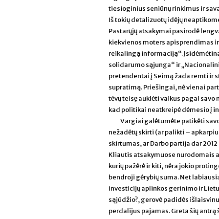
tiesioginius seniūnų rinkimus ir sa
Iš tokių detalizuotų idėjų neaptikom
Pastarųjų atsakymai pasirodė lengva
kiekvienos moters apisprendimas ir p
reikalingą informaciją“. Įsidėmėtina
solidarumo sąjunga“ ir „Nacionalini
pretendentai į Seimą žada remti ir 
supratimą. Priešingai, nė vienai par
tėvų teisę auklėti vaikus pagal savo
kad politikai neatkreipė dėmesio į i
Vargiai galėtumėte patikėti savo 
nežadėtų skirti (ar palikti – apkar
skirtumas, ar Darbo partija dar 2012 
Kliautis atsakymuose nurodomais at
kurių pažėrė ir kiti, nėra jokio pro
bendroji gėrybių suma. Net labiausi
investicijų aplinkos gerinimo ir Li
sąjūdžio?, gerovė padidės išlaisvinu
perdalijus pajamas. Greta šių antrą