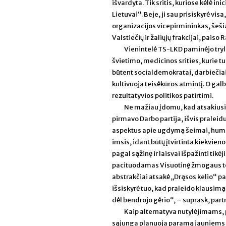
išvardyta. Tik sritis, kuriose kėlė i
Lietuvai“. Beje, ji sau prisiskyrė 
organizacijos vicepirmininkas, šeši
Valstiečių ir žaliųjų frakcijai, pais
Vienintelė TS-LKD paminėjo tryli
švietimo, medicinos srities, kurie t
būtent socialdemokratai, darbiečiai,
kultivuoja teisėkūros atmintį. O gal
rezultatyvios politikos patirtimi.
Ne mažiau įdomu, kad atsakiusio
pirmavo Darbo partija, išvis pralei
aspektus apie ugdymą šeimai, human
imsis, idant būtų įtvirtinta kiekvieno
pagal sąžinę ir laisvai išpažinti tikė
pacituodamas Visuotinę žmogaus teis
abstrakčiai atsakė „Drąsos kelio“ part
išsiskyrė tuo, kad praleido klausim
dėl bendrojo gėrio“, – suprask, part
Kaip alternatyva nutylėjimams, p
sąjunga planuoja paramą jauniems m