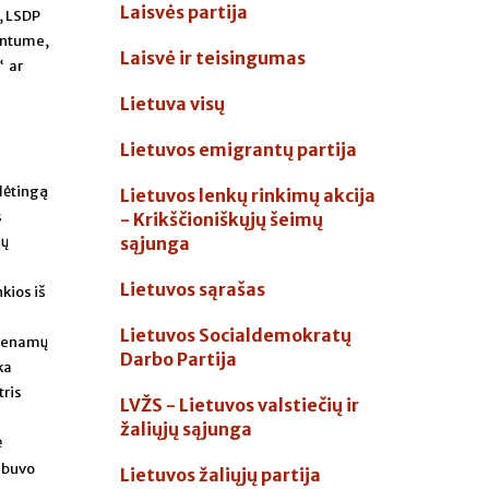
Laisvės partija
“, LSDP
tintume,
Laisvė ir teisingumas
“ ar
Lietuva visų
Lietuvos emigrantų partija
dėtingą
Lietuvos lenkų rinkimų akcija
s
- Krikščioniškųjų šeimų
gų
sąjunga
Lietuvos sąrašas
kios iš
Lietuvos Socialdemokratų
tmenamų
Darbo Partija
ka
tris
LVŽS - Lietuvos valstiečių ir
žaliųjų sąjunga
ė
ebuvo
Lietuvos žaliųjų partija