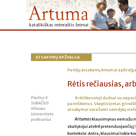
ATSAKYMŲ APŽVALGA
Partijų atsakymų Artumai apžvalg
Rėtis rečiausias, ar
Paulius V.
Kritiškesnieji dažnai su nepasi
SUBAČIUS
pareiškimus. Skepticizmas grindži
Vilniaus
atsakymai surašomi samdytų viešųjų
Universiteto
Artumos
klausimynas nemažu mas
profesorius
skaitytojui atvėrė pretenduojančių 
kontekste. Antra, klausimai tokie k