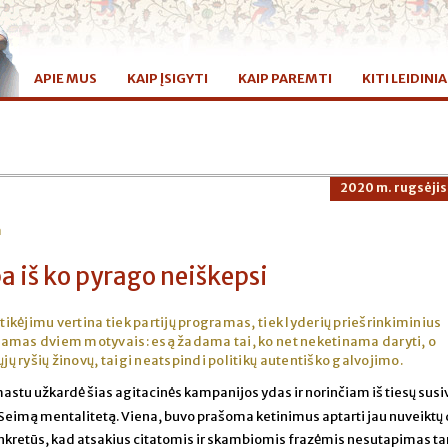
APIE MUS
KAIP ĮSIGYTI
KAIP PAREMTI
KITI LEIDINIA
2020 m. rugsėjis
a
ba iš ko pyrago neiškepsi
tikėjimu vertina tiek partijų programas, tiek lyderių priešrinkiminius
amas dviem motyvais: esą žadama tai, ko net neketinama daryti, o
 ryšių žinovų, taigi neatspindi politikų autentiško galvojimo.
tu užkardė šias agitacinės kampanijos ydas ir norinčiam iš tiesų susi
į Seimą mentalitetą. Viena, buvo prašoma ketinimus aptarti jau nuveiktų
onkretūs, kad atsakius citatomis ir skambiomis frazėmis nesutapimas ta