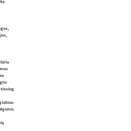
lka
ugos,
jos,
a
iūriu
temos
 ko
lgtis
ė tiesiog
ą labiau
 jėgomis
nių