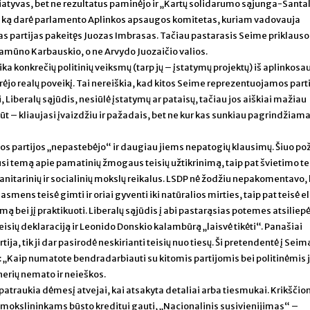
niciatyvas, bet ne rezultatus paminėjo ir „Kartų solidarumo sąjunga-Santa
visa, ką darė parlamento Aplinkos apsaugos komitetas, kuriam vadovauja
as partijas pakeitęs Juozas Imbrasas. Tačiau pastarasis Seime priklauso
o Ramūno Karbauskio, o ne Arvydo Juozaičio valios.
ka konkrečių politinių veiksmų (tarp jų – įstatymų projektų) iš aplinkosa
urėjo realų poveikį. Tai nereiškia, kad kitos Seime reprezentuojamos parti
 Liberalų sąjūdis, nesiūlė įstatymų ar pataisų, tačiau jos aiškiai mažiau
būt – kliaujasi įvaizdžiu ir pažadais, bet ne kur kas sunkiau pagrindžiam
s partijos „nepastebėjo“ ir daugiau jiems nepatogių klausimų. Šiuo pož
dusi temą apie pamatinių žmogaus teisių užtikrinimą, taip pat švietimo 
itarinių ir socialinių mokslų reikalus. LSDP nė žodžiu nepakomentavo,
 asmens teisė gimti ir oriai gyventi iki natūralios mirties, taip pat teisė e
jimą bei jį praktikuoti. Liberalų sąjūdis į abi pastarąsias potemes atsiliep
ių deklaraciją ir Leonido Donskio kalambūrą „laisvė tikėti“. Panašiai
ija, tik ji dar pasirodė neskirianti teisių nuo tiesų. Ši pretendentė į Seim
ą: „Kaip numatote bendradarbiauti su kitomis partijomis bei politinėmis
nerių nemato ir neieškos.
atraukia dėmesį atvejai, kai atsakyta detaliai arba tiesmukai. Krikščio
okslininkams būsto kreditui gauti, „Nacionalinis susivienijimas“ –