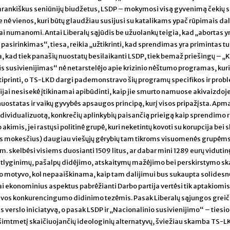
varankiškus seniūnijų biudžetus, LSDP – mokymosi visą gyvenimą čekių 
e nė vienos, kuri būtų glaudžiau susijusi su katalikams ypač rūpimais dal
i numanomi. Antai Liberalų sąjūdis be užuolankų teigia, kad „abortas y
asirinkimas“, tiesa, reikia „užtikrinti, kad sprendimas yra primintas tur
, kad tiek panašių nuostatų besilaikanti LSDP, tiek bemaž priešingų – „
s susivienijimas“ nė netarstelėjo apie krizinio nėštumo programas, kuria
stiprinti, o TS-LKD dargi pademonstravo šių programų specifikos ir prob
tijai nesisekė įtikinamai apibūdinti, kaip jie smurto namuose akivaizdoj
 nuostatas ir vaikų gyvybės apsaugos principą, kurį visos pripažįsta. Ap
ndividualizuotą, konkrečių aplinkybių paisančią prieigą kaip sprendimo r
akimis, jei rastųsi politinė grupė, kuri neketintų kovoti su korupcija bei s
pius mokesčius) daugiau viešųjų gėrybių tam tikroms visuomenės grupėms
m. skelbėsi visiems duosianti 1509 litus, ar dabar mini 1289 eurų vidutin
lyginimų, pašalpų didėjimo, atskaitymų mažėjimo bei perskirstymo ska
tingo motyvo, kol nepaaiškinama, kaip tam dalijimui bus sukaupta solidesn
ai ekonominius aspektus pabrėžianti Darbo partija vertėsi tik aptakiomis
etuvos konkurencingumo didinimo tezėmis. Pasak Liberalų sąjungos greič
s verslo iniciatyvą, o pasak LSDP ir „Nacionalinio susivienijimo“ – tiesi
 šimtmetį skaičiuojančių ideologinių alternatyvų, šviežiau skamba TS-L