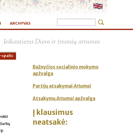
I
ARCHYVAS
×
Ieškantiems Dievo ir žmonių artumos
-spalis
Bažnyčios socialinio mokymo
apžvalga
Partijų atsakymai
Artumai
Atsakymų
Artumai
apžvalga
Į klausimus
vokti
neatsakė:
 darbų
rp