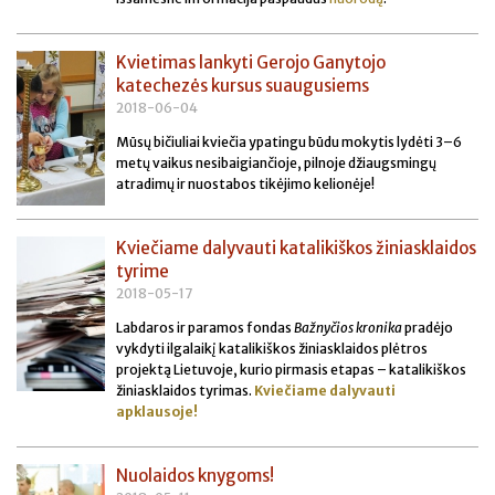
Kvietimas lankyti Gerojo Ganytojo
katechezės kursus suaugusiems
2018-06-04
Mūsų bičiuliai kviečia ypatingu būdu mokytis lydėti 3–6
metų vaikus nesibaigiančioje, pilnoje džiaugsmingų
atradimų ir nuostabos tikėjimo kelionėje!
Kviečiame dalyvauti katalikiškos žiniasklaidos
tyrime
2018-05-17
Labdaros ir paramos fondas
Bažnyčios kronika
pradėjo
vykdyti ilgalaikį katalikiškos žiniasklaidos plėtros
projektą Lietuvoje, kurio pirmasis etapas – katalikiškos
žiniasklaidos tyrimas.
Kviečiame dalyvauti
apklausoje!
Nuolaidos knygoms!