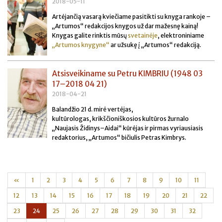
2018-05-11
Artėjančią vasarą kviečiame pasitikti su knyga rankoje
–
„Artumos“ redakcijos knygos už dar mažesnę kainą!
Knygas galite rinktis mūsų
svetainėje
,
elektroniniame
„Artumos knygyne“
ar užsukę į „Artumos“ redakciją.
Atsisveikiname su Petru KIMBRIU (1948 03
17–2018 04 21)
2018-04-21
Balandžio 21 d. mirė vertėjas,
kultūrologas, krikščioniškosios kultūros žurnalo
„Naujasis Židinys–Aidai“ kūrėjas ir pirmas vyriausiasis
redaktorius, „Artumos“ bičiulis Petras Kimbrys.
«
1
2
3
4
5
6
7
8
9
10
11
12
13
14
15
16
17
18
19
20
21
22
23
24
25
26
27
28
29
30
31
32