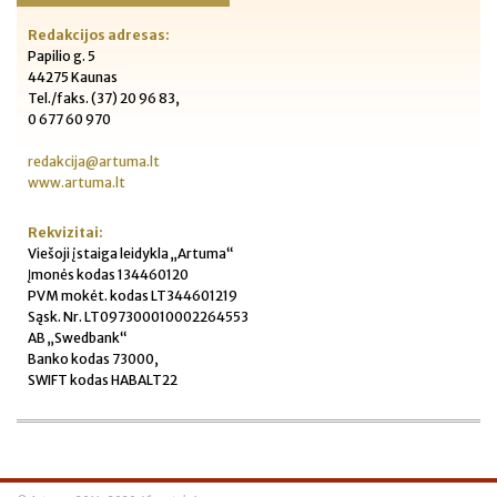
Redakcijos adresas:
Papilio g. 5
44275 Kaunas
Tel./faks. (37) 20 96 83,
0 677 60 970
redakcija@artuma.lt
www.artuma.lt
Rekvizitai:
Viešoji įstaiga leidykla „Artuma“
Įmonės kodas 134460120
PVM mokėt. kodas LT344601219
Sąsk. Nr. LT097300010002264553
AB „Swedbank“
Banko kodas 73000,
SWIFT kodas HABALT22