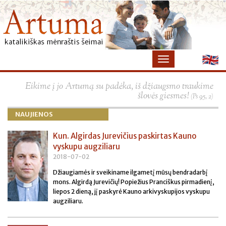
×
Eikime į jo Artumą su padėka, iš džiaugsmo traukime
šlovės giesmes!
(Ps 95, 2)
NAUJIENOS
Kun. Algirdas Jurevičius paskirtas Kauno
vyskupu augziliaru
2018-07-02
Džiaugiamės ir sveikiname ilgametį mūsų bendradarbį
mons. Algirdą Jurevičių! Popiežius Pranciškus pirmadienį,
liepos 2 dieną, jį paskyrė Kauno arkivyskupijos vyskupu
augziliaru.