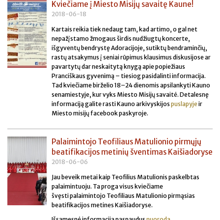
Kviečiame į Miesto Misijų savaitę Kaune!
2018-06-18
Kartais reikia tiek nedaug tam, kad artimo, o gal net
nepažįstamo žmogaus širdis nudžiugtų koncerte,
išgyventų bendrystę Adoracijoje, sutiktų bendraminčių,
rastų atsakymus į seniai rūpimus klausimus diskusijose ar
pavartytų dar neskaitytą knygą apie popiežiaus
Pranciškaus gyvenimą – tiesiog pasidalinti informacija.
Tad kviečiame birželio 18–24 dienomis apsilankyti Kauno
senamiestyje, kur vyks Miesto Misijų savaitė. Detalesnę
informaciją galite rasti Kauno arkivyskijos
puslapyje
ir
Miesto misijų facebook paskyroje.
Palaimintojo Teofiliaus Matulionio pirmųjų
beatifikacijos metinių šventimas Kaišiadoryse
2018-06-06
Jau beveik metai kaip Teofilius Matulionis paskelbtas
palaimintuoju. Ta proga visus kviečiame
švęsti palaimintojo Teofiliaus Matulionio pirmąsias
beatifikacijos metines Kaišiadoryse.
Išsamesnė informacija paspaudus
nuorodą
.