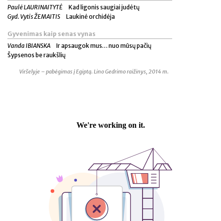
Paulė LAURINAITYTĖ
Kad ligonis saugiai judėtų
Gyd. Vytis ŽEMAITIS
Laukinė orchidėja
Gyvenimas kaip senas vynas
Vanda IBIANSKA
Ir apsaugok mus… nuo mūsų pačių
Šypsenos be raukšlių
Viršelyje – pabėgimas į Egiptą. Lino Gedrimo raižinys, 2014 m.