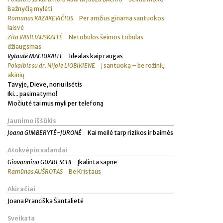
Bažnyčią mylėti
Romanas KAZAKEVIČIUS
Per amžius ginama santuokos
laisvė
Zita VASILIAUSKAITĖ
Netobulos šeimos tobulas
džiaugsmas
Vytautė MACIUKAITĖ
Idealas kaip raugas
Pokalbis su dr. Nijole LIOBIKIENE
Į santuoką – be rožinių
akinių
Tavyje, Dieve, noriu ilsėtis
Iki... pasimatymo!
Močiutė tai mus myli per telefoną
Jaunimo iššūkis
Joana GIMBERYTĖ-JURONĖ
Kai meilė tarp rizikos ir baimės
Atokvėpio valandai
Giovannino GUARESCHI
Įkalinta sapne
Ramūnas AUŠROTAS
Be Kristaus
Akiračiai
Joana Pranciška Šantalietė
Sveikata