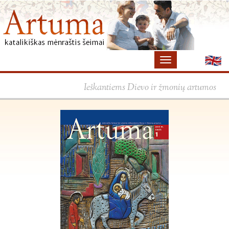
×
Ieškantiems Dievo ir žmonių artumos