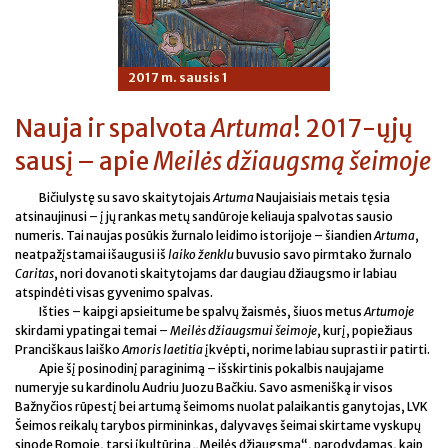
2017 m. sausis 1
Nauja ir spalvota
Artuma
! 2017-ųjų
sausį – apie
Meilės džiaugsmą šeimoje
Bičiulystę su savo skaitytojais
Artuma
Naujaisiais metais tęsia
atsinaujinusi – į jų rankas metų sandūroje keliauja spalvotas sausio
numeris. Tai naujas posūkis žurnalo leidimo istorijoje – šiandien
Artuma
,
neatpažįstamai išaugusi iš
laiko ženklu
buvusio savo pirmtako žurnalo
Caritas
, nori dovanoti skaitytojams dar daugiau džiaugsmo ir labiau
atspindėti visas gyvenimo spalvas.
Išties – kaipgi apsieitume be spalvų žaismės, šiuos metus
Artumoje
skirdami ypatingai temai –
Meilės džiaugsmui šeimoje
, kurį, popiežiaus
Pranciškaus laiško
Amoris laetitia
įkvėpti, norime labiau suprasti ir patirti.
Apie šį posinodinį paraginimą – išskirtinis pokalbis naujajame
numeryje su kardinolu Audriu Juozu Bačkiu. Savo asmenišką ir visos
Bažnyčios rūpestį bei artumą šeimoms nuolat palaikantis ganytojas, LVK
Šeimos reikalų tarybos pirmininkas, dalyvavęs šeimai skirtame vyskupų
sinode Romoje, tarsi įkultūrina „Meilės džiaugsmą“, parodydamas, kaip