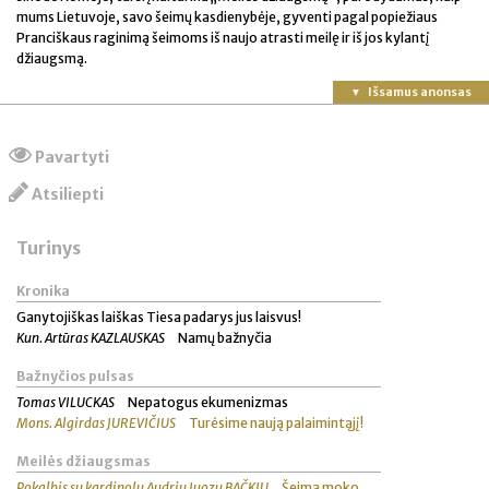
mums Lietuvoje, savo šeimų kasdienybėje, gyventi pagal popiežiaus
Pranciškaus raginimą šeimoms iš naujo atrasti meilę ir iš jos kylantį
džiaugsmą.
Išsamus anonsas
Pavartyti
Atsiliepti
Turinys
Kronika
Ganytojiškas laiškas Tiesa padarys jus laisvus!
Kun. Artūras KAZLAUSKAS
Namų bažnyčia
Bažnyčios pulsas
Tomas VILUCKAS
Nepatogus ekumenizmas
Mons. Algirdas JUREVIČIUS
Turėsime naują palaimintąjį!
Meilės džiaugsmas
Pokalbis su kardinolu Audriu Juozu BAČKIU
Šeima moko