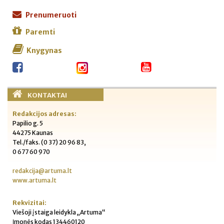
Prenumeruoti
Paremti
Knygynas
KONTAKTAI
Redakcijos adresas:
Papilio g. 5
44275 Kaunas
Tel./faks. (0 37) 20 96 83,
0 677 60 970
redakcija@artuma.lt
www.artuma.lt
Rekvizitai:
Viešoji įstaiga leidykla „Artuma“
Įmonės kodas 134460120