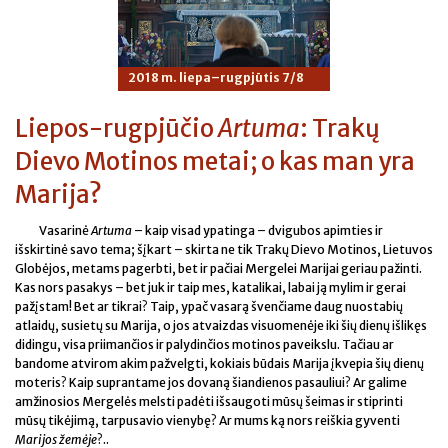
2018 m. liepa–rugpjūtis 7/8
Liepos-rugpjūčio
Artuma
: Trakų
Dievo Motinos metai; o kas man yra
Marija?
Vasarinė
Artuma
– kaip visad ypatinga – dvigubos apimties ir
išskirtinė savo tema; šįkart – skirta ne tik Trakų Dievo Motinos, Lietuvos
Globėjos, metams pagerbti, bet ir pačiai Mergelei Marijai geriau pažinti.
Kas nors pasakys – bet juk ir taip mes, katalikai, labai ją mylim ir gerai
pažįstam! Bet ar tikrai? Taip, ypač vasarą švenčiame daug nuostabių
atlaidų, susietų su Marija, o jos atvaizdas visuomenėje iki šių dienų išlikęs
didingu, visa priimančios ir palydinčios motinos paveikslu. Tačiau ar
bandome atvirom akim pažvelgti, kokiais būdais Marija įkvepia šių dienų
moteris? Kaip suprantame jos dovaną šiandienos pasauliui? Ar galime
amžinosios Mergelės melsti padėti išsaugoti mūsų šeimas ir stiprinti
mūsų tikėjimą, tarpusavio vienybę? Ar mums ką nors reiškia gyventi
Marijos žemėje
?..