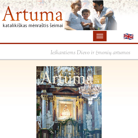
Ieškantiems Dievo ir žmonių artumos