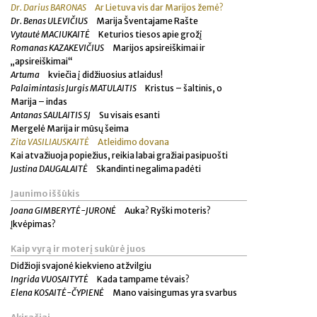
Dr. Darius BARONAS
Ar Lietuva vis dar Marijos žemė?
Dr. Benas ULEVIČIUS
Marija Šventajame Rašte
Vytautė MACIUKAITĖ
Keturios tiesos apie grožį
Romanas KAZAKEVIČIUS
Marijos apsireiškimai ir
„apsireiškimai“
Artuma
kviečia į didžiuosius atlaidus!
Palaimintasis Jurgis MATULAITIS
Kristus – šaltinis, o
Marija – indas
Antanas SAULAITIS SJ
Su visais esanti
Mergelė Marija ir mūsų šeima
Zita VASILIAUSKAITĖ
Atleidimo dovana
Kai atvažiuoja popiežius, reikia labai gražiai pasipuošti
Justina DAUGALAITĖ
Skandinti negalima padėti
Jaunimo iššūkis
Joana GIMBERYTĖ-JURONĖ
Auka? Ryški moteris?
Įkvėpimas?
Kaip vyrą ir moterį sukūrė juos
Didžioji svajonė kiekvieno atžvilgiu
Ingrida VUOSAITYTĖ
Kada tampame tėvais?
Elena KOSAITĖ-ČYPIENĖ
Mano vaisingumas yra svarbus