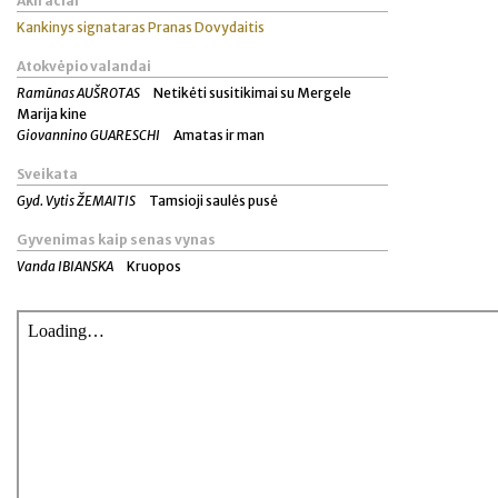
Akiračiai
Kankinys signataras Pranas Dovydaitis
Atokvėpio valandai
Ramūnas AUŠROTAS
Netikėti susitikimai su Mergele
Marija kine
Giovannino GUARESCHI
Amatas ir man
Sveikata
Gyd. Vytis ŽEMAITIS
Tamsioji saulės pusė
Gyvenimas kaip senas vynas
Vanda IBIANSKA
Kruopos