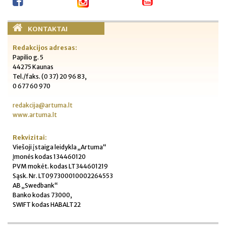
KONTAKTAI
Redakcijos adresas:
Papilio g. 5
44275 Kaunas
Tel./faks. (0 37) 20 96 83,
0 677 60 970
redakcija@artuma.lt
www.artuma.lt
Rekvizitai:
Viešoji įstaiga leidykla „Artuma“
Įmonės kodas 134460120
PVM mokėt. kodas LT344601219
Sąsk. Nr. LT097300010002264553
AB „Swedbank“
Banko kodas 73000,
SWIFT kodas HABALT22