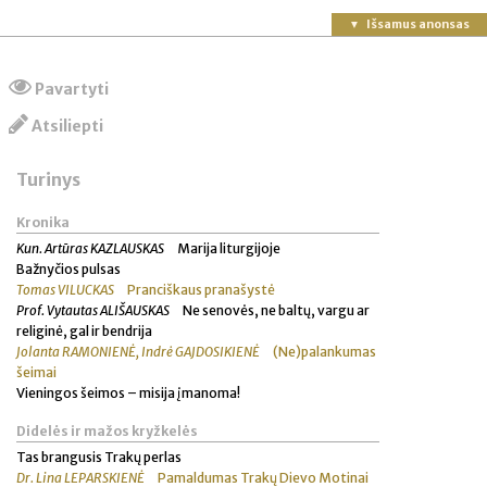
Išsamus anonsas
Pavartyti
Atsiliepti
Turinys
Kronika
Kun. Artūras KAZLAUSKAS
Marija liturgijoje
Bažnyčios pulsas
Tomas VILUCKAS
Pranciškaus pranašystė
Prof. Vytautas ALIŠAUSKAS
Ne senovės, ne baltų, vargu ar
religinė, gal ir bendrija
Jolanta RAMONIENĖ, Indrė GAJDOSIKIENĖ
(Ne)palankumas
šeimai
Vieningos šeimos – misija įmanoma!
Didelės ir mažos kryžkelės
Tas brangusis Trakų perlas
Dr. Lina LEPARSKIENĖ
Pamaldumas Trakų Dievo Motinai