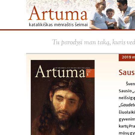
Tu parodysi man taką, kuris ve
2019 m
Saus
Šven
Sausio „
neišsigą
Gaudete
„
šiuolaik
gyvenimo
kartų Pr
mūsų gyv