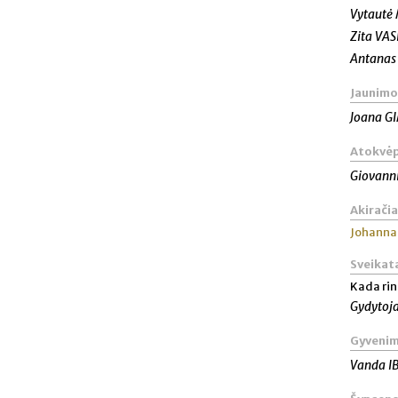
Vytautė
Zita VA
Antanas 
Jaunimo
Joana 
Atokvėp
Giovann
Akiračia
Johanna
Sveikat
Kada rin
Gydytoja
Gyvenim
Vanda I