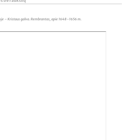
s be raukšlių
lyje – Kristaus galva. Rembrantas, apie 1648–1656 m.