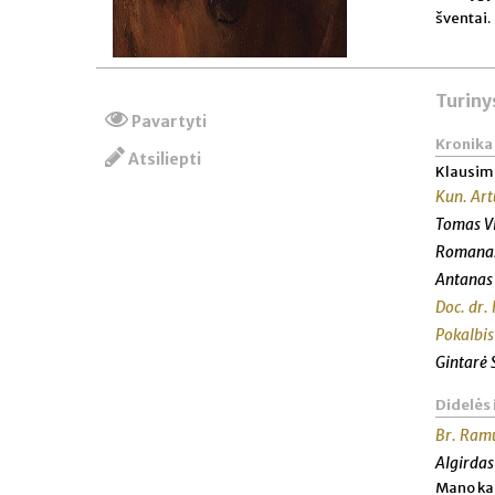
šventai.
Turiny
Pavartyti
Kronika
Atsiliepti
Klausim
Kun. Ar
Tomas V
Romana
Antanas
Doc. dr
Pokalbis
Gintarė
Didelės 
Br. Ram
Algirdas
Mano ka