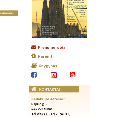
s anonsas
Prenumeruoti
Paremti
Knygynas
KONTAKTAI
Redakcijos adresas:
Papilio g. 5
44275 Kaunas
Tel./faks. (0 37) 20 96 83,