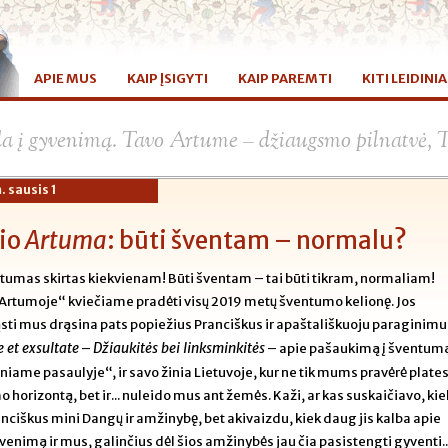
APIE MUS
KAIP ĮSIGYTI
KAIP PAREMTI
KITI LEIDINIA
da į gyvenimą. Tavo Artume – džiaugsmo pilnatvė, 
. sausis 1
io
Artuma
: būti šventam – normalu?
tumas skirtas kiekvienam! Būti šventam – tai būti tikram, normaliam!
Artumoje“ kviečiame pradėti visų 2019 metų šventumo kelionę. Jos
sti mus drąsina pats popiežius Pranciškus ir apaštališkuoju paraginimu
 et exsultate
Džiaukitės bei linksminkitės
–
– apie pašaukimą į šventum
iniame pasaulyje“, ir savo žinia Lietuvoje, kur ne tik mums pravėrė plate
 horizontą, bet ir... nuleido mus ant žemės. Kaži, ar kas suskaičiavo, kie
anciškus mini Dangų ir amžinybę, bet akivaizdu, kiek daug jis kalba apie
enimą ir mus, galinčius dėl šios amžinybės jau čia pasistengti gyventi..