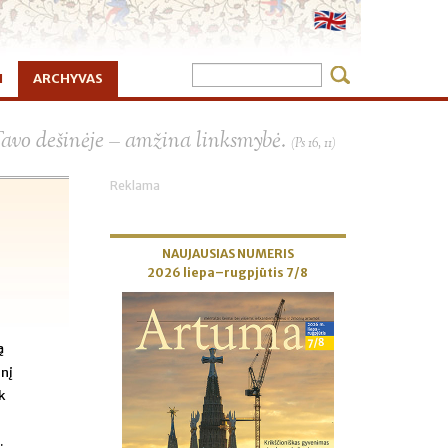
I
ARCHYVAS
×
Tavo dešinėje – amžina linksmybė.
(Ps 16, 11)
Reklama
NAUJAUSIAS NUMERIS
2026 liepa–rugpjūtis 7/8
ą
snį
k
.