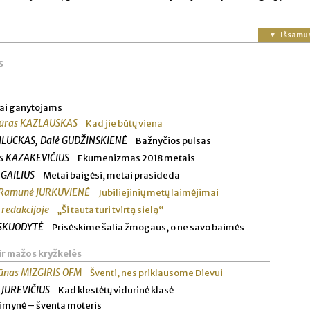
Išsamu
s
ai ganytojams
tūras KAZLAUSKAS
Kad jie būtų viena
ILUCKAS, Dalė GUDŽINSKIENĖ
Bažnyčios pulsas
s KAZAKEVIČIUS
Ekumenizmas 2018 metais
 GAILIUS
Metai baigėsi, metai prasideda
. Ramunė JURKUVIENĖ
Jubiliejinių metų laimėjimai
 redakcijoje
„Ši tauta turi tvirtą sielą“
 SKUODYTĖ
Prisėskime šalia žmogaus, o ne savo baimės
ir mažos kryžkelės
ūnas MIZGIRIS OFM
Šventi, nes priklausome Dievui
 JUREVIČIUS
Kad klestėtų vidurinė klasė
imynė – šventa moteris