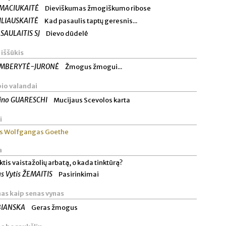
 MACIUKAITĖ
Dieviškumas žmogiškumo ribose
SILIAUSKAITĖ
Kad pasaulis taptų geresnis...
SAULAITIS SJ
Dievo dūdelė
 iššūkis
GIMBERYTĖ-JURONĖ
Žmogus žmogui...
io valandai
ino GUARESCHI
Mucijaus Scevolos karta
i
s Wolfgangas Goethe
a
ktis vaistažolių arbatą, o kada tinktūrą?
s Vytis ŽEMAITIS
Pasirinkimai
as kaip senas vynas
BIANSKA
Geras žmogus