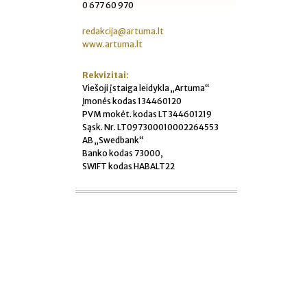
0 677 60 970
redakcija@artuma.lt
www.artuma.lt
Rekvizitai:
Viešoji įstaiga leidykla „Artuma“
Įmonės kodas 134460120
PVM mokėt. kodas LT344601219
Sąsk. Nr. LT097300010002264553
AB „Swedbank“
Banko kodas 73000,
SWIFT kodas HABALT22