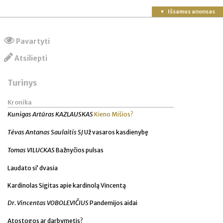
Išsamus anonsas
Pavartyti
Atsiliepti
Turinys
Kronika
Kunigas Artūras KAZLAUSKAS
Kieno Mišios?
Tėvas Antanas Saulaitis SJ
Už vasaros kasdienybę
Tomas VILUCKAS
Bažnyčios pulsas
Laudato si’ dvasia
Kardinolas Sigitas apie kardinolą Vincentą
Dr. Vincentas VOBOLEVIČIUS
Pandemijos aidai
Atostogos ar darbymetis?