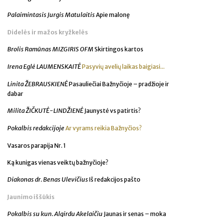
Palaimintasis Jurgis Matulaitis
Apie malonę
Didelės ir mažos kryžkelės
Brolis Ramūnas MIZGIRIS OFM
Skirtingos kartos
Irena Eglė LAUMENSKAITĖ
Pasyvių avelių laikas baigiasi...
Linita ŽEBRAUSKIENĖ
Pasauliečiai Bažnyčioje – pradžioje ir
dabar
Milita ŽIČKUTĖ-LINDŽIENĖ
Jaunystė vs patirtis?
Pokalbis redakcijoje
Ar vyrams reikia Bažnyčios?
Vasaros parapija Nr. 1
Ką kunigas vienas veiktų bažnyčioje?
Diakonas dr. Benas Ulevičius
Iš redakcijos pašto
Jaunimo iššūkis
Pokalbis su kun. Algirdu Akelaičiu
Jaunas ir senas – moka