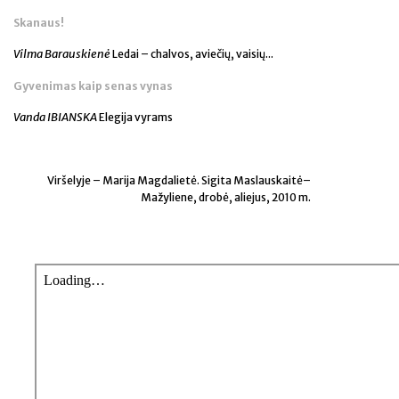
Skanaus!
Vilma Barauskienė
Ledai – chalvos, aviečių, vaisių...
Gyvenimas kaip senas vynas
Vanda IBIANSKA
Elegija vyrams
Viršelyje – Marija Magdalietė. Sigita Maslauskaitė–
Mažyliene, drobė, aliejus, 2010 m.