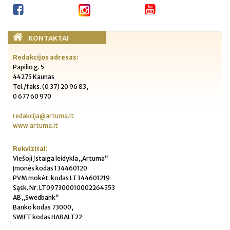
KONTAKTAI
Redakcijos adresas:
Papilio g. 5
44275 Kaunas
Tel./faks. (0 37) 20 96 83,
0 677 60 970
redakcija@artuma.lt
www.artuma.lt
Rekvizitai:
Viešoji įstaiga leidykla „Artuma“
Įmonės kodas 134460120
PVM mokėt. kodas LT344601219
Sąsk. Nr. LT097300010002264553
AB „Swedbank“
Banko kodas 73000,
SWIFT kodas HABALT22