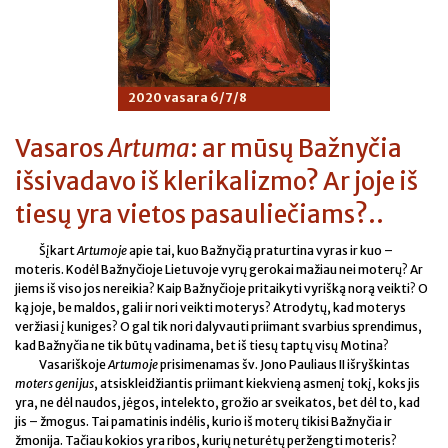
2020 vasara 6/7/8
Vasaros
Artuma
: ar mūsų Bažnyčia
išsivadavo iš klerikalizmo? Ar joje iš
tiesų yra vietos pasauliečiams?..
Šįkart
Artumoje
apie tai, kuo Bažnyčią praturtina vyras ir kuo –
moteris. Kodėl Bažnyčioje Lietuvoje vyrų gerokai mažiau nei moterų? Ar
jiems iš viso jos nereikia? Kaip Bažnyčioje pritaikyti vyrišką norą veikti? O
ką joje, be maldos, gali ir nori veikti moterys? Atrodytų, kad moterys
veržiasi į kuniges? O gal tik nori dalyvauti priimant svarbius sprendimus,
kad Bažnyčia ne tik būtų vadinama, bet iš tiesų taptų visų Motina?
Vasariškoje
Artumoje
prisimenamas šv. Jono Pauliaus II išryškintas
moters genijus
, atsiskleidžiantis priimant kiekvieną asmenį tokį, koks jis
yra, ne dėl naudos, jėgos, intelekto, grožio ar sveikatos, bet dėl to, kad
jis – žmogus. Tai pamatinis indėlis, kurio iš moterų tikisi Bažnyčia ir
žmonija. Tačiau kokios yra ribos, kurių neturėtų peržengti moteris?