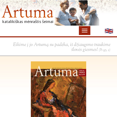
Eikime į jo Artumą su padėka, iš džiaugsmo traukime
šlovės giesmes!
(Ps 95, 2)