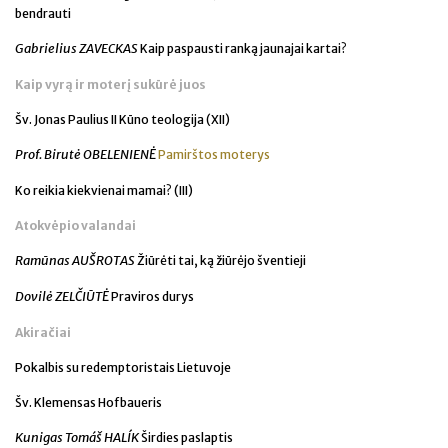
bendrauti
Gabrielius ZAVECKAS
Kaip paspausti ranką jaunajai kartai?
Kaip vyrą ir moterį sukūrė juos
Šv. Jonas Paulius II Kūno teologija (XII)
Prof. Birutė OBELENIENĖ
Pamirštos moterys
Ko reikia kiekvienai mamai? (III)
Atokvėpio valandai
Ramūnas AUŠROTAS
Žiūrėti tai, ką žiūrėjo šventieji
Dovilė ZELČIŪTĖ
Praviros durys
Akiračiai
Pokalbis su redemptoristais Lietuvoje
Šv. Klemensas Hofbaueris
Kunigas Tomáš HALÍK
Širdies paslaptis