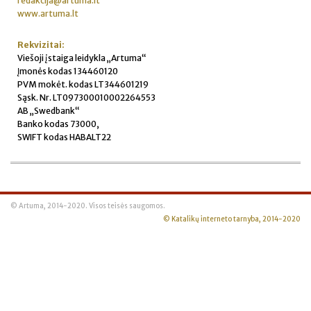
redakcija@artuma.lt
www.artuma.lt
Rekvizitai:
Viešoji įstaiga leidykla „Artuma“
Įmonės kodas 134460120
PVM mokėt. kodas LT344601219
Sąsk. Nr. LT097300010002264553
AB „Swedbank“
Banko kodas 73000,
SWIFT kodas HABALT22
© Artuma, 2014-2020. Visos teisės saugomos.
© Katalikų interneto tarnyba, 2014-2020