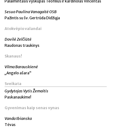
Palaimintasis vyskupas Teofilius ir kardinolas Vincentas
Sesuo Paulina Vanagaitė OSB
Pažintis su šv. Gertrūda Didžiąja
Atokvėpio valandai
Dovilė Zelčiūtė
Raudonas traukinys
Skanaus!
Vilma Barauskienė
„Angelo ašara“
Sveikata
Gydytojas Vytis Žemaitis
Paskanaukime!
Gyvenimas kaip senas vynas
Vanda Ibianska
Tėvas