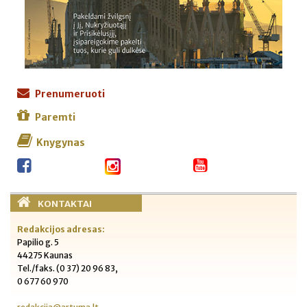
Prenumeruoti
Paremti
Knygynas
KONTAKTAI
Redakcijos adresas:
Papilio g. 5
44275 Kaunas
Tel./faks. (0 37) 20 96 83,
0 677 60 970