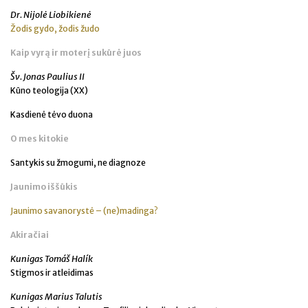
Dr. Nijolė Liobikienė
Žodis gydo, žodis žudo
Kaip vyrą ir moterį sukūrė juos
Šv. Jonas Paulius II
Kūno teologija (XX)
Kasdienė tėvo duona
O mes kitokie
Santykis su žmogumi, ne diagnoze
Jaunimo iššūkis
Jaunimo savanorystė – (ne)madinga?
Akiračiai
Kunigas Tomáš Halík
Stigmos ir atleidimas
Kunigas Marius Talutis