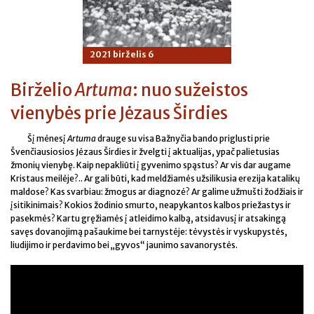
2021 birželis 6
Birželio
Artuma
: nuo sužeistos
vienybės prie Jėzaus Širdies
Šį mėnesį
Artuma
drauge su visa Bažnyčia bando priglusti prie
Švenčiausiosios Jėzaus Širdies ir žvelgti į aktualijas, ypač palietusias
žmonių vienybę. Kaip nepakliūti į gyvenimo spąstus? Ar vis dar augame
Kristaus meilėje?.. Ar gali būti, kad meldžiamės užsilikusia erezija katalikų
maldose? Kas svarbiau: žmogus ar diagnozė? Ar galime užmušti žodžiais ir
įsitikinimais? Kokios žodinio smurto, neapykantos kalbos priežastys ir
pasekmės? Kartu gręžiamės į atleidimo kalbą, atsidavusį ir atsakingą
savęs dovanojimą pašaukime bei tarnystėje: tėvystės ir vyskupystės,
liudijimo ir perdavimo bei „gyvos“ jaunimo savanorystės.