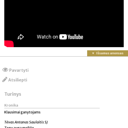
Išsamus anonsas
Pavartyti
Atsiliepti
Turinys
Kronika
Klausimai ganytojams
Tėvas Antanas Saulaitis SJ
Tegu auga meilėje