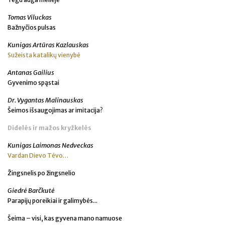
Tomas Viluckas
Bažnyčios pulsas
Kunigas Artūras Kazlauskas
Sužeista katalikų vienybė
Antanas Gailius
Gyvenimo spąstai
Dr. Vygantas Malinauskas
Šeimos išsaugojimas ar imitacija?
Didelės ir mažos kryžkelės
Kunigas Laimonas Nedveckas
Vardan Dievo Tėvo…
Žingsnelis po žingsnelio
Giedrė Barčkutė
Parapijų poreikiai ir galimybės...
Šeima – visi, kas gyvena mano namuose