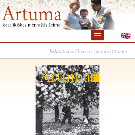
Ieškantiems Dievo ir žmonių artumos