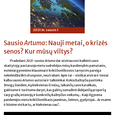
2021 m. sausis 1
Sausio
Artuma
: Nauji metai, o krizės
senos? Kur mūsų viltys?
Pradedant 2021-uosius
Artuma
dar atviriau nori kalbinti savo
skaitytoją: pastaruoju metu sudrebėjus mūsų kasdienybės pamatams,
esminiai gyvenimo klausimai ir krikščioniškosios tarnystės pareiga
nebeleidžia likti
drungnam
, neutraliam. Apie tai – visiškai atvirai ir tiesiai
kalba sausio
Artumos
autoriai ir talkininkai. Kokia Bažnyčia pasitinka
žmogų šiandien, ką kiekvienas iš mūsų, laikančių save katalikais,
galėtume ir turėtume daryti, kas galėtų sumažinti didėjančią properšą
tarp gražių intencijų ir konkrečių Bažnyčios veiksmų... Kaip išgyvena
pandemijos metu krikščioniškasis jaunimas, šeimos, gydytojai... Ar esame
ir būsime visi kartu, ar kiekvienas sau?..