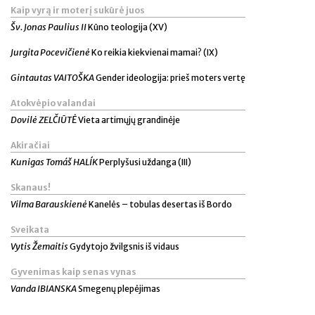
Kaip vyrą ir moterį sukūrė juos
Šv. Jonas Paulius II
Kūno teologija (XV)
Jurgita Pocevičienė
Ko reikia kiekvienai mamai? (IX)
Gintautas VAITOŠKA
Gender ideologija: prieš moters vertę
Atokvėpio valandai
Dovilė ZELČIŪTĖ
Vieta artimųjų grandinėje
Akiračiai
Kunigas Tomáš HALÍK
Perplyšusi uždanga (III)
Skanaus!
Vilma Barauskienė
Kanelės – tobulas desertas iš Bordo
Sveikata
Vytis Žemaitis
Gydytojo žvilgsnis iš vidaus
Gyvenimas kaip senas vynas
Vanda IBIANSKA
Smegenų plepėjimas