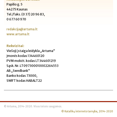
Papilio g. 5
44275 Kaunas
Tel./faks. (0 37) 20 96 83,
0 677 60 970
redakcija@artuma.lt
www.artuma.lt
Rekvizitai:
Viešoji įstaiga leidykla „Artuma“
Įmonės kodas 134460120
PVM mokėt. kodas LT344601219
Sąsk. Nr. LT097300010002264553
AB „Swedbank“
Banko kodas 73000,
SWIFT kodas HABALT22
© Artuma, 2014-2020. Visos teisės saugomos.
© Katalikų interneto tarnyba, 2014-2020