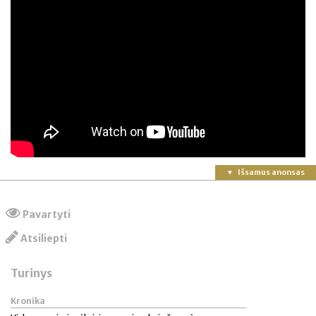
Išsamus anonsas
Pavartyti
Atsiliepti
Turinys
Kronika