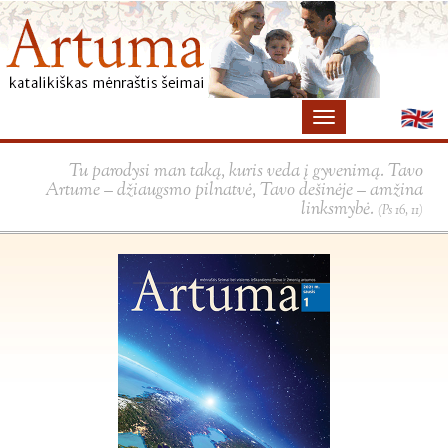
Tu parodysi man taką, kuris veda į gyvenimą. Tavo
Artume – džiaugsmo pilnatvė, Tavo dešinėje – amžina
linksmybė.
(Ps 16, 11)