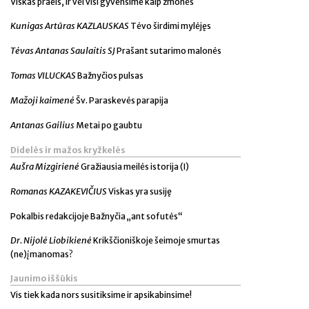
Viskas praeis, ir vėl visi gyvensime kaip žmonės
Kunigas Artūras KAZLAUSKAS
Tėvo širdimi mylėjęs
Tėvas Antanas Saulaitis SJ
Prašant sutarimo malonės
Tomas VILUCKAS
Bažnyčios pulsas
Mažoji kaimenė
Šv. Paraskevės parapija
Antanas Gailius
Metai po gaubtu
Didelės ir mažos kryžkelės
Aušra Mizgirienė
Gražiausia meilės istorija (I)
Romanas KAZAKEVIČIUS
Viskas yra susiję
Pokalbis redakcijoje Bažnyčia „ant sofutės“
Dr. Nijolė Liobikienė
Krikščioniškoje šeimoje smurtas
(ne)įmanomas?
Jaunimo iššūkis
Vis tiek kada nors susitiksime ir apsikabinsime!