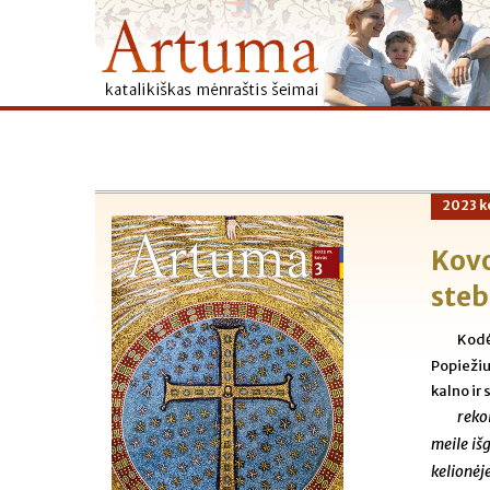
2023 k
Kov
steb
Kodė
Popiežiu
kalno ir 
rekol
meile iš
kelionėj