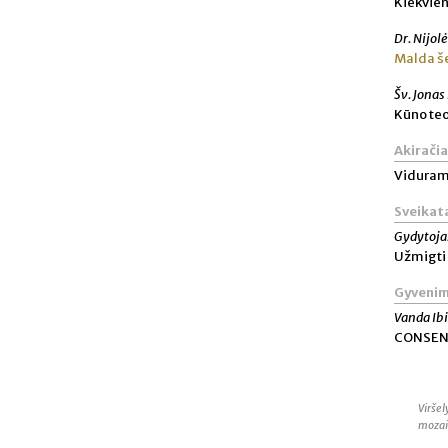
Kiekvien
Dr. Nijol
Malda še
Šv. Jonas
Kūno teo
Akiračia
Viduram
Sveikat
Gydytoja
Užmigti
Gyvenim
Vanda Ib
CONSEN
Virše
mozai