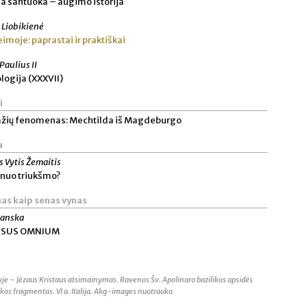
a santuoka – augimo istorija
ė Liobikienė
imoje: paprastai ir praktiškai
 Paulius II
logija (XXXVII)
i
žių fenomenas: Mechtilda iš Magdeburgo
a
s Vytis Žemaitis
 nuo triukšmo?
as kaip senas vynas
ianska
SUS OMNIUM
lyje – Jėzaus Kristaus atsimainymas. Ravenos Šv. Apolinaro bazilikos apsidės
kos fragmentas. VI a. Italija. Akg-images nuotrauka