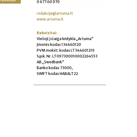
s anonsas
0 677 60 970
redakcija@artuma.lt
www.artuma.lt
Rekvizitai:
Viešoji įstaiga leidykla „Artuma“
Įmonės kodas 134460120
PVM mokėt. kodas LT344601219
Sąsk. Nr. LT097300010002264553
AB „Swedbank“
Banko kodas 73000,
SWIFT kodas HABALT22