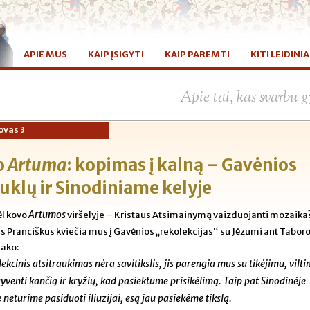
APIE MUS
KAIP ĮSIGYTI
KAIP PAREMTI
KITI LEIDINIA
Apie tai, kas svarbu
ovas 3
o
Artuma
: kopimas į kalną – Gavėnios
uklų ir Sinodiniame kelyje
Artumos
l kovo
viršelyje – Kristaus Atsimainymą vaizduojanti mozaika
s Pranciškus kviečia mus į Gavėnios „rekolekcijas“ su Jėzumi ant Tabor
sako:
ekcinis atsitraukimas nėra savitikslis, jis parengia mus su tikėjimu, viltim
gyventi kančią ir kryžių, kad pasiektume prisikėlimą. Taip pat Sinodinėje
e neturime pasiduoti iliuzijai, esą jau pasiekėme tikslą.