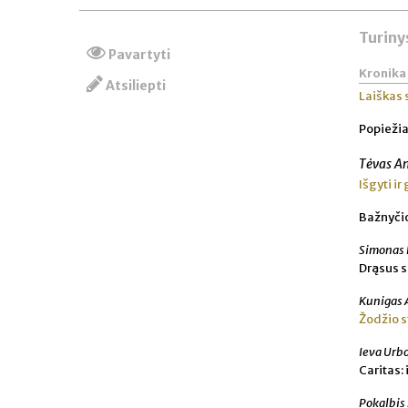
Turiny
Pavartyti
Kronika
Atsiliepti
Laiškas 
Popiežia
Tėvas An
Išgyti 
Bažnyči
Simonas 
Drąsus s
Kunigas 
Žodžio s
Ieva Urb
Caritas: 
Pokalbis