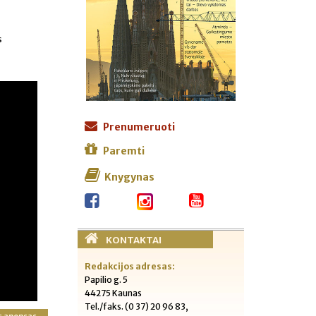
s
Prenumeruoti
Paremti
Knygynas
KONTAKTAI
Redakcijos adresas:
Papilio g. 5
44275 Kaunas
Tel./faks. (0 37) 20 96 83,