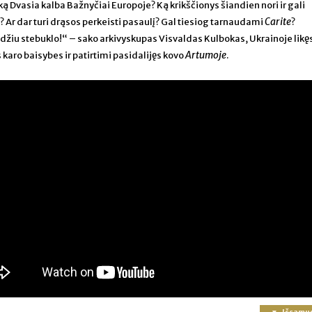
ką Dvasia kalba Bažnyčiai Europoje? Ką krikščionys šiandien nori ir gali
Carite
? Ar dar turi drąsos perkeisti pasaulį? Gal tiesiog tarnaudami
?
džiu stebuklo!“ – sako arkivyskupas Visvaldas Kulbokas, Ukrainoje likę
Artumoje
s karo baisybes ir patirtimi pasidalijęs kovo
.