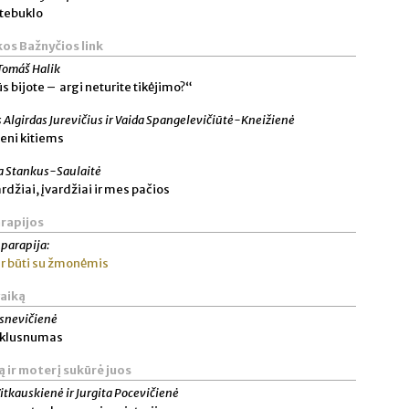
stebuklo
os Bažnyčios link
Tomáš Halik
ūs bijote – argi neturite tikėjimo?“
 Algirdas Jurevičius ir Vaida Spangelevičiūtė-Kneižienė
ieni kitiems
ja Stankus-Saulaitė
rdžiai, įvardžiai ir mes pačios
rapijos
 parapija:
ir būti su žmonėmis
vaiką
ksnevičienė
r klusnumas
ą ir moterį sukūrė juos
Vitkauskienė ir Jurgita Pocevičienė