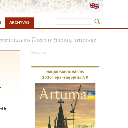
I
ARCHYVAS
×
 gyvenantiems Dievo ir žmonių artumoje
Reklama
NAUJAUSIAS NUMERIS
2026 liepa–rugpjūtis 7/8
?
o
i ir