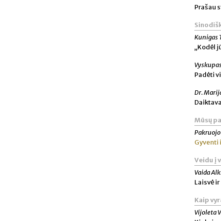
Prašau 
Sinodišk
Kunigas 
„Kodėl j
Vyskupas
Padėti v
Dr. Mari
Daiktava
Mūsų pa
Pakruojo
Gyventi 
Veidu į 
Vaida Al
Laisvė i
Kaip vyr
Vijoleta 