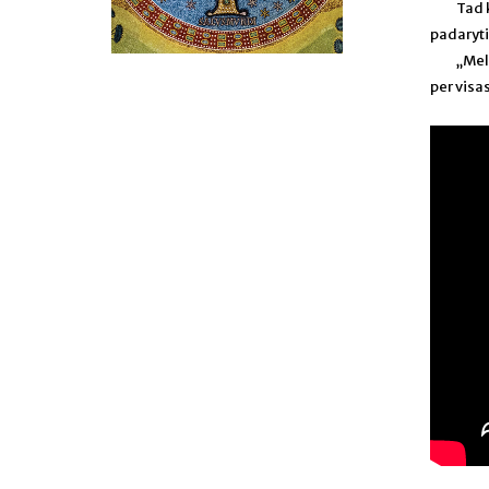
Tad 
padaryti
„Mel
per visa