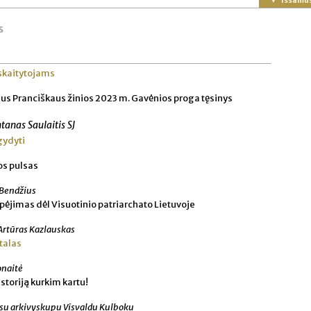
Išsamu
s
skaitytojams
us Pranciškaus žinios 2023 m. Gavėnios proga tęsinys
tanas Saulaitis SJ
ir gydyti
os pulsas
Bendžius
pėjimas dėl Visuotinio patriarchato Lietuvoje
Artūras Kazlauskas
talas
onaitė
istoriją kurkim kartu!
 su arkivyskupu Visvaldu Kulboku