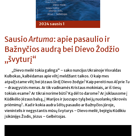
2024 sausis 1
Sausio
Artuma
: apie pasaulio ir
Bažnyčios audrą bei Dievo Žodžio
„švyturį“
„Dievo meilė tokia galinga“ – sako nuncijus Ukrainoje Visvaldas
Kulbokas, kalbėdamas apie viltį meldžiant taikos. O kaip mes
atpažįstame viltį bei Jėzaus širdį Dievo žodyje? Kaip pereiti nuo
Aš
prie
Tu
– draugystės menas. Ar tik vadinamės Kristaus mokiniais, ar iš tiesų
tokiais esame? Ar tikrai norime būti? Ką dėl to darome? Ar įsiklausome į
Kūdikėlio Jėzaus balsą, į Marijos ir Juozapo tylą bei jų nuolankų tikrovės
priėmimą?.. Kad ir kokia audra šėltų pasaulio ar Bažnyčios jūroje,
vienintelis ir negęstantis mūsų švyturys – Dievo meilė, bejėgiu Kūdikiu
įsikūnijęs Žodis, Jėzus – Gelbėtojas.