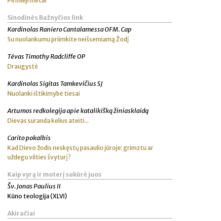
Pirmieji metai
Sinodinės Bažnyčios link
Kardinolas Raniero Cantalamessa OFM. Cap
Su nuolankumu priimkite neišsemiamą Žodį
Tėvas Timothy Radcliffe OP
Draugystė
Kardinolas Sigitas Tamkevičius SJ
Nuolanki ištikimybė tiesai
Artumos redkolegija apie katalikišką žiniasklaidą
Dievas suranda kelius ateiti...
Carito pokalbis
Kad Dievo žodis neskęstų pasaulio jūroje: grimztu ar
uždegu vilties švyturį?
Kaip vyrą ir moterį sukūrė juos
Šv. Jonas Paulius II
Kūno teologija (XLVI)
Akiračiai