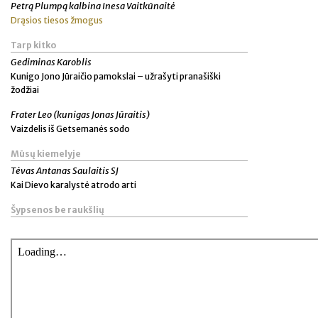
Petrą Plumpą kalbina Inesa Vaitkūnaitė
Drąsios tiesos žmogus
Tarp kitko
Gediminas Karoblis
Kunigo Jono Jūraičio pamokslai – užrašyti pranašiški
žodžiai
Frater Leo (kunigas Jonas Jūraitis)
Vaizdelis iš Getsemanės sodo
Mūsų kiemelyje
Tėvas Antanas Saulaitis SJ
Kai Dievo karalystė atrodo arti
Šypsenos be raukšlių