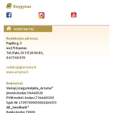
Knygynas
KONTAKTAI
Redakcijos adresas:
Papilio g. 5
44275 Kaunas
Tel./faks. (0 37) 20 96 83,
0 677 60 970
redakcija@artuma.lt
www.artuma.lt
Rekvizitai:
Viešoji įstaiga leidykla „Artuma“
Įmonės kodas 134460120
PVM mokėt. kodas LT344601219
Sąsk. Nr. LT097300010002264553
AB „Swedbank“
Banko kodas 73000,