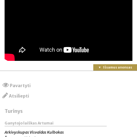
Išsamus anonsas
Pavartyti
Atsiliepti
Turinys
Ganytojo laiškas Artumai
Arkivyskupas Visvaldas Kulbokas