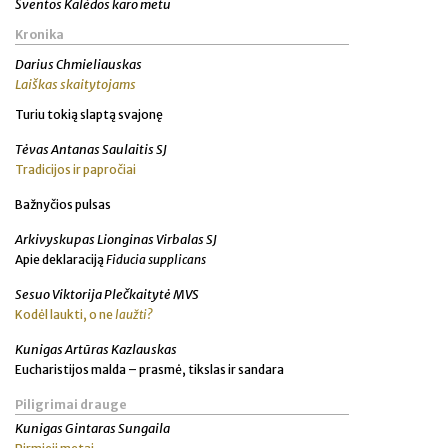
Šventos Kalėdos karo metu
Kronika
Darius Chmieliauskas
Laiškas skaitytojams
Turiu tokią slaptą svajonę
Tėvas Antanas Saulaitis SJ
Tradicijos ir papročiai
Bažnyčios pulsas
Arkivyskupas Lionginas Virbalas SJ
Apie deklaraciją
Fiducia supplicans
Sesuo Viktorija Plečkaitytė MVS
Kodėl laukti, o ne
laužti?
Kunigas Artūras Kazlauskas
Eucharistijos malda – prasmė, tikslas ir sandara
Piligrimai drauge
Kunigas Gintaras Sungaila