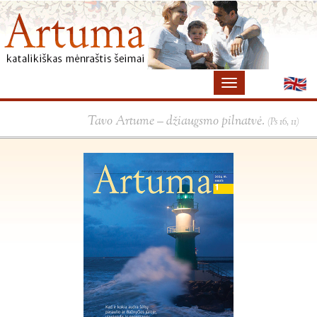
Tavo Artume – džiaugsmo pilnatvė.
(Ps 16, 11)