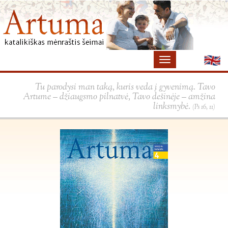
×
Tu parodysi man taką, kuris veda į gyvenimą. Tavo
Artume – džiaugsmo pilnatvė, Tavo dešinėje – amžina
linksmybė.
(Ps 16, 11)