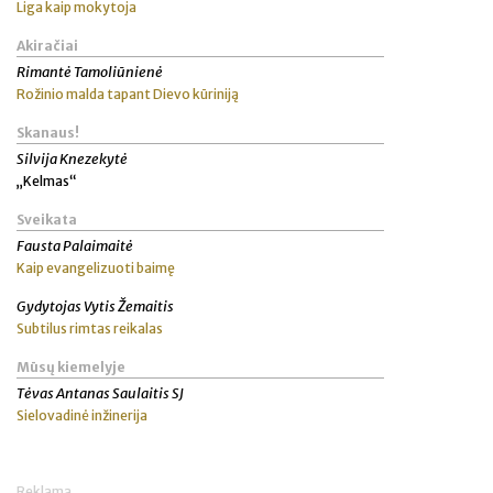
Liga kaip mokytoja
Akiračiai
Rimantė Tamoliūnienė
Rožinio malda tapant Dievo kūriniją
Skanaus!
Silvija Knezekytė
„Kelmas“
Sveikata
Fausta Palaimaitė
Kaip evangelizuoti baimę
Gydytojas Vytis Žemaitis
Subtilus rimtas reikalas
Mūsų kiemelyje
Tėvas Antanas Saulaitis SJ
Sielovadinė inžinerija
Reklama