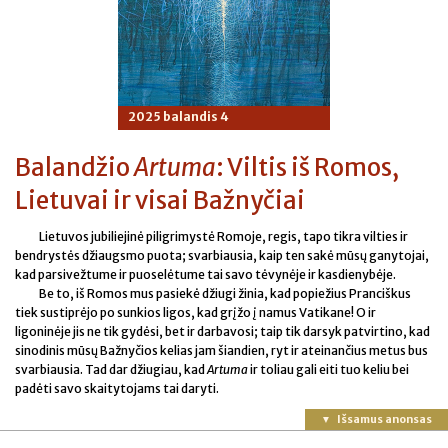
2025 balandis 4
Balandžio
Artuma
: Viltis iš Romos,
Lietuvai ir visai Bažnyčiai
Lietuvos jubiliejinė piligrimystė Romoje, regis, tapo tikra vilties ir
bendrystės džiaugsmo puota; svarbiausia, kaip ten sakė mūsų ganytojai,
kad parsivežtume ir puoselėtume tai savo tėvynėje ir kasdienybėje.
Be to, iš Romos mus pasiekė džiugi žinia, kad popiežius Pranciškus
tiek sustiprėjo po sunkios ligos, kad grįžo į namus Vatikane! O ir
ligoninėje jis ne tik gydėsi, bet ir darbavosi; taip tik darsyk patvirtino, kad
sinodinis mūsų Bažnyčios kelias jam šiandien, ryt ir ateinančius metus bus
svarbiausia. Tad dar džiugiau, kad
Artuma
ir toliau gali eiti tuo keliu bei
padėti savo skaitytojams tai daryti.
Išsamus anonsas