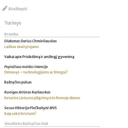
Atsiliepti
Turinys
Kronika
Diakonas Darius Chmieliauskas
Laiškas skaitytojams
Vaikai apie Prisikėlimą ir amžinąjį gyvenimą
Popiežiaus maldos intencija
Dėmesys – technologijoms ar žmogui?
Bažnyčios pulsas
Kunigas Artūras Kazlauskas
Keturios Lietuvos piligrimystės Romoje dienos
Sesuo Viktorija Plečkaitytė MVS
Kaip sekti Kristumi?
Sinodinės Bažnyčios link