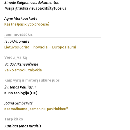
Sinodo Baigiamasis dokumentas
Misija įtraukia visus pakrikštytuosius
Agnė Markauskaitė
Kas (ne)pasiklydo procese?
Jaunimo iššūkis
Ieva Urbonaitė
Lietuvos
Carito
inovacijai – Europos laurai
Veidu į vaiką
Vaida Alksnevičienė
Vaiko emocijų talpykla
Kaip vyrą ir moterį sukūrė juos
Šv. Jonas Paulius II
Kūno teologija (LIX)
Joana Gimberytė
Kas vadinama „asmeniniu pasirinkimu“
Tarp kitko
Kunigas Jonas Jūraitis