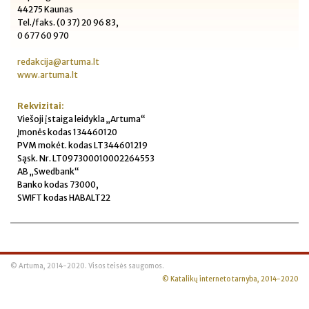
44275 Kaunas
Tel./faks. (0 37) 20 96 83,
0 677 60 970
redakcija@artuma.lt
www.artuma.lt
Rekvizitai:
Viešoji įstaiga leidykla „Artuma“
Įmonės kodas 134460120
PVM mokėt. kodas LT344601219
Sąsk. Nr. LT097300010002264553
AB „Swedbank“
Banko kodas 73000,
SWIFT kodas HABALT22
© Artuma, 2014-2020. Visos teisės saugomos.
© Katalikų interneto tarnyba, 2014-2020