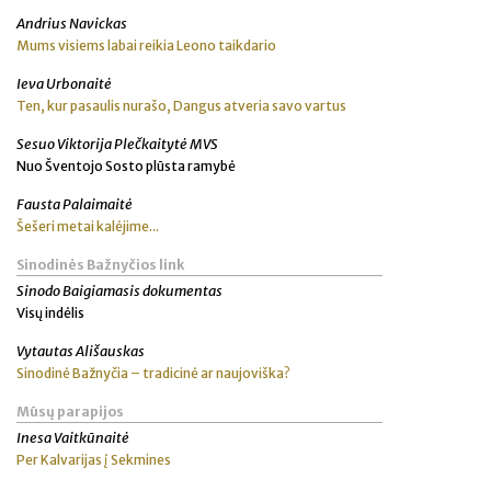
Andrius Navickas
Mums visiems labai reikia Leono taikdario
Ieva Urbonaitė
Ten, kur pasaulis nurašo, Dangus atveria savo vartus
Sesuo Viktorija Plečkaitytė MVS
Nuo Šventojo Sosto plūsta ramybė
Fausta Palaimaitė
Šešeri metai kalėjime...
Sinodinės Bažnyčios link
Sinodo Baigiamasis dokumentas
Visų indėlis
Vytautas Ališauskas
Sinodinė Bažnyčia – tradicinė ar naujoviška?
Mūsų parapijos
Inesa Vaitkūnaitė
Per Kalvarijas į Sekmines