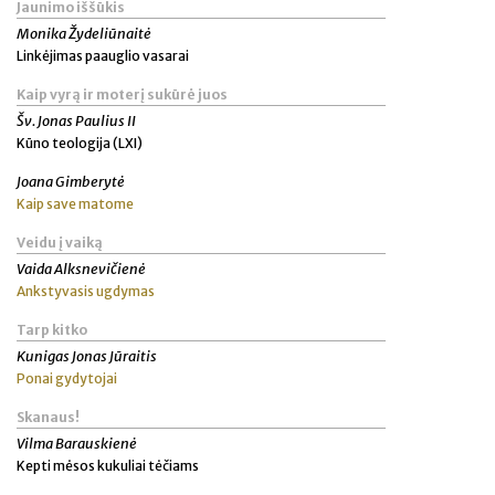
Jaunimo iššūkis
Monika Žydeliūnaitė
Linkėjimas paauglio vasarai
Kaip vyrą ir moterį sukūrė juos
Šv. Jonas Paulius II
Kūno teologija (LXI)
Joana Gimberytė
Kaip save matome
Veidu į vaiką
Vaida Alksnevičienė
Ankstyvasis ugdymas
Tarp kitko
Kunigas Jonas Jūraitis
Ponai gydytojai
Skanaus!
Vilma Barauskienė
Kepti mėsos kukuliai tėčiams