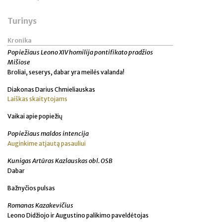
Turinys
Kronika
Popiežiaus Leono XIV homilija pontifikato pradžios
Mišiose
Broliai, seserys, dabar yra meilės valanda!
Diakonas Darius Chmieliauskas
Laiškas skaitytojams
Vaikai apie popiežių
Popiežiaus maldos intencija
Auginkime atjautą pasauliui
Kunigas Artūras Kazlauskas obl. OSB
Dabar
Bažnyčios pulsas
Romanas Kazakevičius
Leono Didžiojo ir Augustino palikimo paveldėtojas