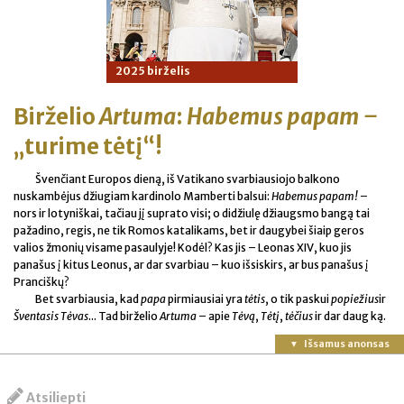
2025 birželis
Birželio
Artuma
:
Habemus papam –
„turime tėtį“!
Švenčiant Europos dieną, iš Vatikano svarbiausiojo balkono
nuskambėjus džiugiam kardinolo Mamberti balsui:
Habemus papam!
–
nors ir lotyniškai, tačiau jį suprato visi; o didžiulę džiaugsmo bangą tai
pažadino, regis, ne tik Romos katalikams, bet ir daugybei šiaip geros
valios žmonių visame pasaulyje! Kodėl? Kas jis – Leonas XIV, kuo jis
panašus į kitus Leonus, ar dar svarbiau – kuo išsiskirs, ar bus panašus į
Pranciškų?
Bet svarbiausia, kad
papa
pirmiausiai yra
tėtis
, o tik paskui
popiežius
ir
Šventasis Tėvas
... Tad birželio
Artuma
– apie
Tėvą
,
Tėtį
,
tėčius
ir dar daug ką.
Išsamus anonsas
Atsiliepti