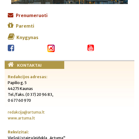
Prenumeruoti
Paremti
Knygynas
KONTAKTAI
Redakcijos adresas:
Papilio g. 5
44275 Kaunas
Tel./faks. (0 37) 20 96 83,
0 677 60 970
redakcija@artuma.lt
www.artuma.lt
Rekvizitai:
Viešoji įstaiga leidykla „Artuma“