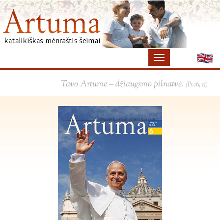
×
Tavo Artume – džiaugsmo pilnatvė.
(Ps 16, 11)