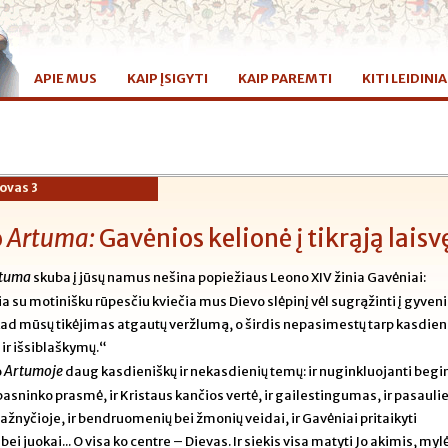
APIE MUS
KAIP ĮSIGYTI
KAIP PAREMTI
KITI LEIDINIA
ovas 3
o
Artuma:
Gavėnios kelionė į tikrąją laisv
tuma
skuba į jūsų namus nešina popiežiaus Leono XIV žinia Gavėniai:
a su motinišku rūpesčiu kviečia mus Dievo slėpinį vėl sugrąžinti į gyve
kad mūsų tikėjimas atgautų veržlumą, o širdis nepasimestų tarp kasdien
 ir išsiblaškymų.“
Artumoje
o
daug kasdieniškų ir nekasdienių temų: ir nuginkluojanti begi
r pasninko prasmė, ir Kristaus kančios vertė, ir gailestingumas, ir pasauli
ažnyčioje, ir bendruomenių bei žmonių veidai, ir Gavėniai pritaikyti
bei juokai... O visa ko centre – Dievas. Ir siekis visa matyti Jo akimis, mylė