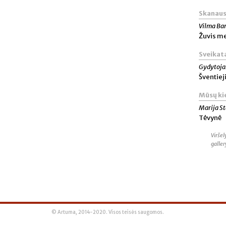
Skanaus
Vilma Ba
Žuvis me
Sveikat
Gydytoja
Šventiej
Mūsų ki
Marija S
Tėvynė
Viršel
galle
© Artuma, 2014-2020. Visos teisės saugomos.