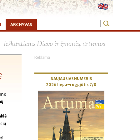
I
ARCHYVAS
×
Ieškantiems Dievo ir žmonių artumos
Reklama
ę
NAUJAUSIAS NUMERIS
2026 liepa–rugpjūtis 7/8
nimo
ių
nklė
ečių
ti