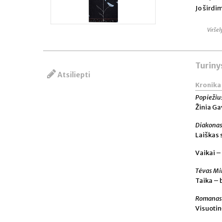
Jo širdim
Viršel
Turiny
Atsiliepti
Kronika
Popiežiu
Žinia Ga
Diakonas
Laiškas 
Vaikai –
Tėvas Mi
Taika – 
Romanas 
Visuotin