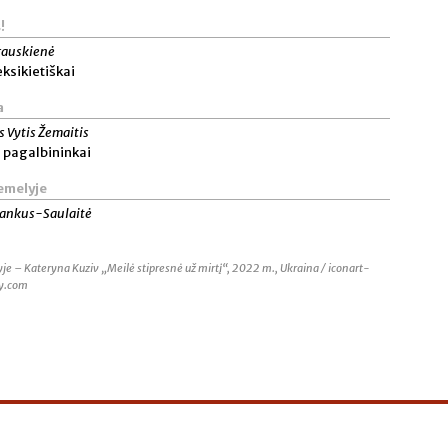
!
rauskienė
ksikietiškai
a
s Vytis Žemaitis
i pagalbininkai
emelyje
tankus-Saulaitė
yje – Kateryna Kuziv „Meilė stipresnė už mirtį“, 2022 m., Ukraina / iconart-
ry.com