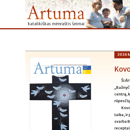
2026 k
Kov
Ar
Ši
„Bažnyči
centrą, 
rūpesčių
Kov
taika, i
svarba B
receptai 