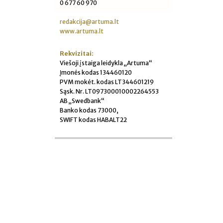
0 677 60 970
redakcija@artuma.lt
www.artuma.lt
Rekvizitai:
Viešoji įstaiga leidykla „Artuma“
Įmonės kodas 134460120
PVM mokėt. kodas LT344601219
Sąsk. Nr. LT097300010002264553
AB „Swedbank“
Banko kodas 73000,
SWIFT kodas HABALT22