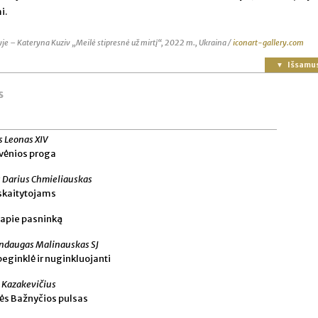
i.
yje – Kateryna Kuziv „Meilė stipresnė už mirtį“, 2022 m., Ukraina /
iconart-gallery.com
Išsamu
s
s Leonas XIV
vėnios proga
 Darius Chmieliauskas
skaitytojams
 apie pasninką
ndaugas Malinauskas SJ
beginklė ir nuginkluojanti
Kazakevičius
ės Bažnyčios pulsas