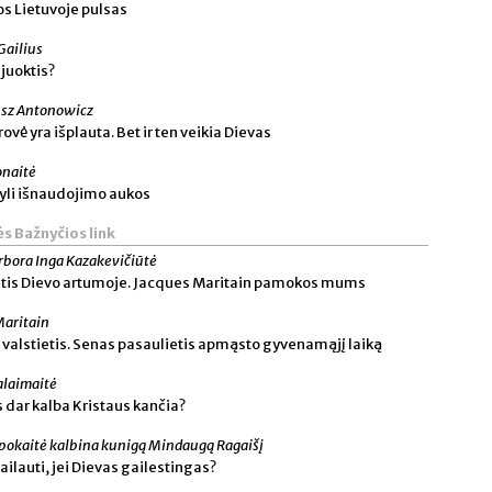
s Lietuvoje pulsas
Gailius
 juoktis?
usz Antonowicz
ovė yra išplauta. Bet ir ten veikia Dievas
onaitė
tyli išnaudojimo aukos
s Bažnyčios link
rbora Inga Kazakevičiūtė
etis Dievo artumoje. Jacques Maritain pamokos mums
Maritain
valstietis. Senas pasaulietis apmąsto gyvenamąjį laiką
alaimaitė
dar kalba Kristaus kančia?
pokaitė kalbina kunigą Mindaugą Ragaišį
ilauti, jei Dievas gailestingas?