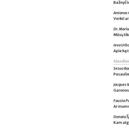
Bažnyčio
Antanas 
Verkti ar
Dr. Mari
Mūsų tikr
Ieva Urb
Apie ką 
Sinodinė
Sesuo Ba
Pasauli
Jacques 
Garonos 
Fausta P
Ar mums 
Donata Š
Kam atga