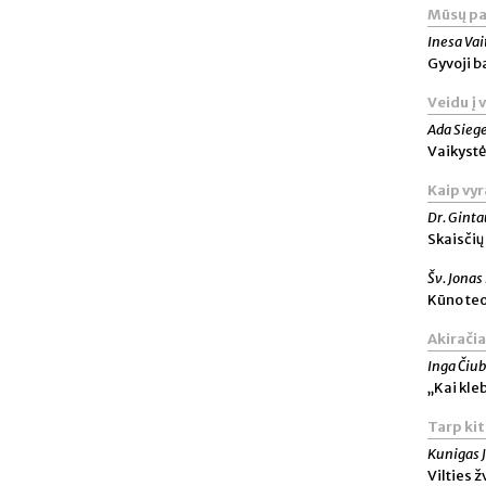
Mūsų pa
Inesa Va
Gyvoji b
Veidu į 
Ada Sieg
Vaikyst
Kaip vyr
Dr. Ginta
Skaisčių
Šv. Jonas
Kūno teo
Akiračia
Inga Čiu
„Kai kle
Tarp ki
Kunigas J
Vilties 