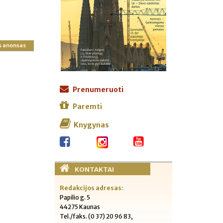
s anonsas
Prenumeruoti
Paremti
Knygynas
KONTAKTAI
Redakcijos adresas:
Papilio g. 5
44275 Kaunas
Tel./faks. (0 37) 20 96 83,