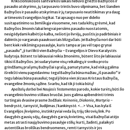
Krikščioniškosios santvarkos laikais nebuvo griežto Bažnyčios ir
pasaulio atskyrimo, jų tarpusavio trintis buvo silpninama, bet šiandien
Bažnyčios ir pasaulio atskyrimas ir jų tarpusavio neatitikimas yra daug
artimesnis Evangelijos logikai. Tai apsaugo nuo per didelio
susitapatinimo su žemiškąja visuomene, nes tada kiltų grėsmė, kad
Bažnyčios žmonės labai lengvai persiims pasaulio nuostatomis,
nesigėdydami kalbėti jo kalba, nešioti jo livrėjų, puoštis jo padirbiniais ir
dabintis jo varganais paauksuotais blizgučiais. Jei Bažnyčia nori dar būti
bent kiek reikšminga pasaulyje, kuris tampa ar jau vėl tapo grynai
„pasauliu“, ji turi likti vien Bažnyčia – Evangelijos ir Dievo Karalystės
liudytoja. Būtent to labiausiai reikia žmonėms, būtent šito jie labiausiai
tikisi iš Bažnyčios. Jei sudarytume visų reikalingų ir sveiku protu
grindžiamų prašymų Bažnyčiai sąrašą, pamatytume, kad viską galima
išreikšti vienu pageidavimu: tegul Bažnyčia būna mažiau „iš pasaulio“ ir
tegu labiau būna pasauliui; tegul ji būna vien Jėzaus Kristaus Bažnyčia,
evangeline žmonių sąžine. Svarbu, kad tik ji tokia būtų!
Apaštalų darbai
bei
Naujasis Testamentas
parodo, kokie turėtų būti
š
io
evangelinio buvimo stiliaus bruožai. Juos galima apibendrinti trimis
turtingais dvasine prasme žodžiais:
Koinonia
,
Diakonia
,
Martyria –
bendrystė, tarnystė, liudijimas / kankinystė. <…> Visa, kas kyla iš
Evangelijos įkvėpimo, instinktyviai veda šių trijų tikrovių link. Po
daugybės gausių sėjų, daugybės garsių kvietimų, visai Bažnyčiai atėjo
metas atrasti naują buvimo pasaulyje stilių: kurti, žadinti, palaikyti
autentiškas broliškas bendruomenes, remti tarnystės ir jos