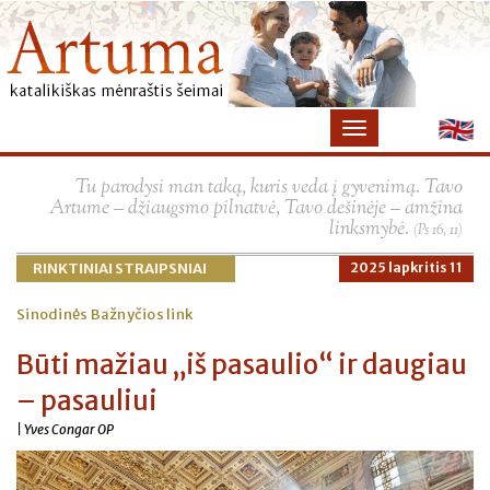
×
Tu parodysi man taką, kuris veda į gyvenimą. Tavo
Artume – džiaugsmo pilnatvė, Tavo dešinėje – amžina
linksmybė.
(Ps 16, 11)
RINKTINIAI STRAIPSNIAI
2025 lapkritis 11
Sinodinės Bažnyčios link
Būti mažiau „iš pasaulio“ ir daugiau
– pasauliui
| Yves Congar OP