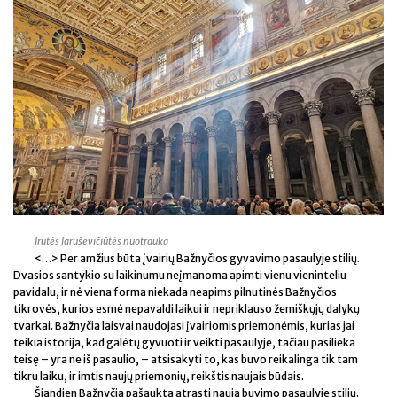
Irutės Jaruševičiūtės nuotrauka
<…> Per amžius būta įvairių Bažnyčios gyvavimo pasaulyje stilių.
Dvasios santykio su laikinumu neįmanoma apimti vienu vieninteliu
pavidalu, ir nė viena forma niekada neapims pilnutinės Bažnyčios
tikrovės, kurios esmė nepavaldi laikui ir nepriklauso žemiškųjų dalykų
tvarkai. Bažnyčia laisvai naudojasi įvairiomis priemonėmis, kurias jai
teikia istorija, kad galėtų gyvuoti ir veikti pasaulyje, tačiau pasilieka
teisę – yra ne iš pasaulio, – atsisakyti to, kas buvo reikalinga tik tam
tikru laiku, ir imtis naujų priemonių, reikštis naujais būdais.
Šiandien Bažnyčia pašaukta atrasti naują buvimo pasaulyje stilių.