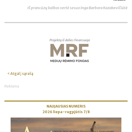
Iš prancūzų kalbos vertė sesuo Inga Barbora Kazakevičiūtė
Projektą iš dalies finansuoja
< Atgal į sąrašą
Reklama
NAUJAUSIAS NUMERIS
2026 liepa–rugpjūtis 7/8