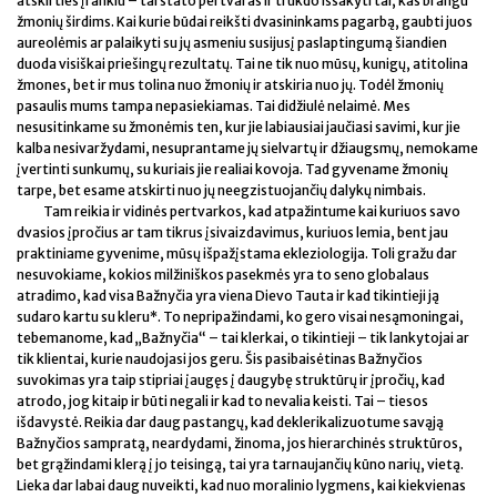
atskirties įrankiu – tai stato pertvaras ir trukdo išsakyti tai, kas brangu
žmonių širdims. Kai kurie būdai reikšti dvasininkams pagarbą, gaubti juos
aureolėmis ar palaikyti su jų asmeniu susijusį paslaptingumą šiandien
duoda visiškai priešingų rezultatų. Tai ne tik nuo mūsų, kunigų, atitolina
žmones, bet ir mus tolina nuo žmonių ir atskiria nuo jų. Todėl žmonių
pasaulis mums tampa nepasiekiamas. Tai didžiulė nelaimė. Mes
nesusitinkame su žmonėmis ten, kur jie labiausiai jaučiasi savimi, kur jie
kalba nesivaržydami, nesuprantame jų sielvartų ir džiaugsmų, nemokame
įvertinti sunkumų, su kuriais jie realiai kovoja. Tad gyvename žmonių
tarpe, bet esame atskirti nuo jų neegzistuojančių dalykų nimbais.
Tam reikia ir vidinės pertvarkos, kad atpažintume kai kuriuos savo
dvasios įpročius ar tam tikrus įsivaizdavimus, kuriuos lemia, bent jau
praktiniame gyvenime, mūsų išpažįstama ekleziologija. Toli gražu dar
nesuvokiame, kokios milžiniškos pasekmės yra to seno globalaus
atradimo, kad visa Bažnyčia yra viena Dievo Tauta ir kad tikintieji ją
sudaro kartu su kleru*. To nepripažindami, ko gero visai nesąmoningai,
tebemanome, kad „Bažnyčia“ – tai klerkai, o tikintieji – tik lankytojai ar
tik klientai, kurie naudojasi jos geru. Šis pasibaisėtinas Bažnyčios
suvokimas yra taip stipriai įaugęs į daugybę struktūrų ir įpročių, kad
atrodo, jog kitaip ir būti negali ir kad to nevalia keisti. Tai – tiesos
išdavystė. Reikia dar daug pastangų, kad deklerikalizuotume savąją
Bažnyčios sampratą, neardydami, žinoma, jos hierarchinės struktūros,
bet grąžindami klerą į jo teisingą, tai yra tarnaujančių kūno narių, vietą.
Lieka dar labai daug nuveikti, kad nuo moralinio lygmens, kai kiekvienas