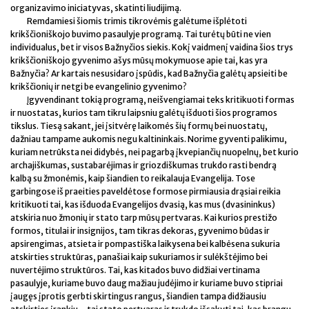
organizavimo iniciatyvas, skatinti liudijimą.
Remdamiesi šiomis trimis tikrovėmis galėtume išplėtoti
krikščioniškojo buvimo pasaulyje programą. Tai turėtų būti ne vien
individualus, bet ir visos Bažnyčios siekis. Kokį vaidmenį vaidina šios trys
krikščioniškojo gyvenimo ašys mūsų mokymuose apie tai, kas yra
Bažnyčia? Ar kartais nesusidaro įspūdis, kad Bažnyčia galėtų apsieiti be
krikščionių ir netgi be evangelinio gyvenimo?
Įgyvendinant tokią programą, neišvengiamai teks kritikuoti formas
ir nuostatas, kurios tam tikru laipsniu galėtų išduoti šios programos
tikslus. Tiesą sakant, jei įsitvėrę laikomės šių formų bei nuostatų,
dažniau tampame aukomis negu kaltininkais. Norime gyventi palikimu,
kuriam netrūksta nei didybės, nei pagarbą įkvepiančių nuopelnų, bet kurio
archajiškumas, sustabarėjimas ir griozdiškumas trukdo rasti bendrą
kalbą su žmonėmis, kaip šiandien to reikalauja Evangelija. Tose
garbingose iš praeities paveldėtose formose pirmiausia drąsiai reikia
kritikuoti tai, kas išduoda Evangelijos dvasią, kas mus (dvasininkus)
atskiria nuo žmonių ir stato tarp mūsų pertvaras. Kai kurios prestižo
formos, titulai ir insignijos, tam tikras dekoras, gyvenimo būdas ir
apsirengimas, atsieta ir pompastiška laikysena bei kalbėsena sukuria
atskirties struktūras, panašiai kaip sukuriamos ir sulėkštėjimo bei
nuvertėjimo struktūros. Tai, kas kitados buvo didžiai vertinama
pasaulyje, kuriame buvo daug mažiau judėjimo ir kuriame buvo stipriai
įaugęs įprotis gerbti skirtingus rangus, šiandien tampa didžiausiu