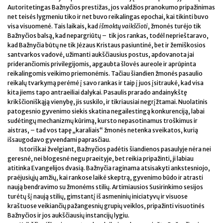
Autoritetingas Bažnyčios prestižas, jos valdžios pranokumo pripažinimas
net teisės lygmeniu tiko ir net buvo reikalingas epochai, kai tikinti buvo
visa visuomenė. Tais laikais, kad
išmoktų vaikščioti
, žmonės turėjo tik
Bažnyčios balsą, kad nepargriūtų – tik jos rankas, todėl neprieštaravo,
kad Bažnyčia būtų ne tik Jėzaus Kristaus pasiuntinė, bet ir žemiškosios
santvarkos vadovė, užimanti aukščiausius postus, apdovanota jai
priderančiomis privilegijomis, apgaubta šlovės aureole ir aprūpinta
reikalingomis veikimo priemonėmis. Tačiau šiandien žmonės pasaulio
reikalų tvarkymą perėmė į savo rankas ir taip į juos įsitraukė, kad visa
kita jiems tapo antraeiliai dalykai. Pasaulis prarado andainykštę
krikščioniškąją vienybę, jis suskilo, ir tikriausiai negrįžtamai. Nuolatinis
patogesnio gyvenimo siekis skatina negailestingą konkurenciją, labai
sudėtingų mechanizmų kūrimą, kursto nepasotinamus troškimus ir
aistras, – tad vos tapę „karaliais“ žmonės netenka sveikatos, kurią
išsaugodavo gyvendami paprasčiau.
Istoriškai žvelgiant, Bažnyčios padėtis šiandienos pasaulyje nėra nei
geresnė, nei blogesnė negu praeityje, bet reikia pripažinti, ji labiau
atitinka Evangelijos dvasią. Bažnyčia raginama atsisakyti ankstesniojo,
praėjusiųjų amžių, kai rankose laikė skeptrą, gyvenimo būdo ir atrasti
naują bendravimo su žmonėms stilių. Artimiausios Susirinkimo sesijos
turėtų šį naują stilių, gimstantį iš asmeninių iniciatyvų ir visuose
kraštuose veikiančių pažangesnių grupių veiklos, pripažinti visuotinės
Bažnyčios ir jos aukščiausių instancijų lygiu.