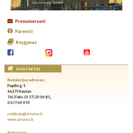
Prenumeruoti
Paremti
Knygynas
KONTAKTAI
Redakcijos adresas:
Papilio g. 5
44275 Kaunas
Tel./faks. (0 37) 20 96 83,
0 677 60 970
redakcija@artuma.lt
www.artuma.lt
Rekvizitai: