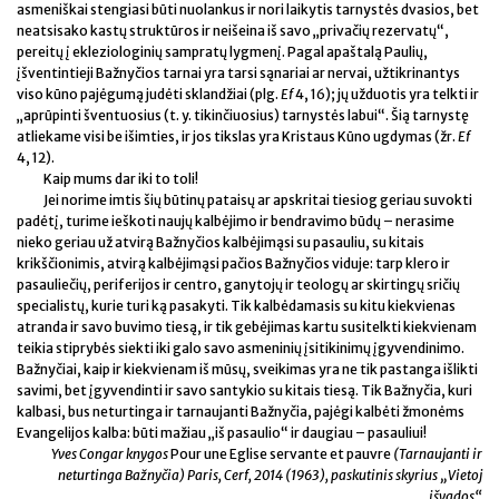
asmeniškai stengiasi būti nuolankus ir nori laikytis tarnystės dvasios, bet
neatsisako kastų struktūros ir neišeina iš savo „privačių rezervatų“,
pereitų į ekleziologinių sampratų lygmenį. Pagal apaštalą Paulių,
įšventintieji Bažnyčios tarnai yra tarsi sąnariai ar nervai, užtikrinantys
viso kūno pajėgumą judėti sklandžiai (plg.
Ef
4, 16); jų užduotis yra telkti ir
„aprūpinti šventuosius (t. y. tikinčiuosius) tarnystės labui“. Šią tarnystę
atliekame visi be išimties, ir jos tikslas yra Kristaus Kūno ugdymas (žr.
Ef
4, 12).
Kaip mums dar iki to toli!
Jei norime imtis šių būtinų pataisų ar apskritai tiesiog geriau suvokti
padėtį, turime ieškoti naujų kalbėjimo ir bendravimo būdų – nerasime
nieko geriau už atvirą Bažnyčios kalbėjimąsi su pasauliu, su kitais
krikščionimis, atvirą kalbėjimąsi pačios Bažnyčios viduje: tarp klero ir
pasauliečių, periferijos ir centro, ganytojų ir teologų ar skirtingų sričių
specialistų, kurie turi ką pasakyti. Tik kalbėdamasis su kitu kiekvienas
atranda ir savo buvimo tiesą, ir tik gebėjimas kartu susitelkti kiekvienam
teikia stiprybės siekti iki galo savo asmeninių įsitikinimų įgyvendinimo.
Bažnyčiai, kaip ir kiekvienam iš mūsų, sveikimas yra ne tik pastanga išlikti
savimi, bet įgyvendinti ir savo santykio su kitais tiesą. Tik Bažnyčia, kuri
kalbasi, bus neturtinga ir tarnaujanti Bažnyčia, pajėgi kalbėti žmonėms
Evangelijos kalba: būti mažiau „iš pasaulio“ ir daugiau – pasauliui!
Yves Congar knygos
Pour une Eglise servante et pauvre
(Tarnaujanti ir
neturtinga Bažnyčia) Paris, Cerf, 2014 (1963), paskutinis skyrius „Vietoj
išvados“