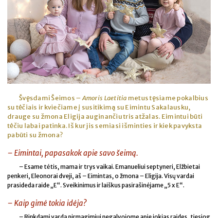
Švęsdami Šeimos –
Amoris Laetitia
metus tęsiame pokalbius
su tėčiais ir kviečiame į susitikimą su Eimintu Sakalausku,
drauge su žmona Eligija auginančiu tris atžalas. Eimintui būti
tėčiu labai patinka. Iš kur jis semiasi išminties ir kiek pavyksta
pabūti su žmona?
– Eimintai, papasakok apie savo šeimą.
– Esame tėtis, mama ir trys vaikai. Emanueliui septyneri, Elžbietai
penkeri, Eleonorai dveji, aš – Eimintas, o žmona – Eligija. Visų vardai
prasideda raide „E“. Sveikinimus ir laiškus pasirašinėjame „5 x E“.
– Kaip gimė tokia idėja?
– Rinkdami vardą pirmagimiui negalvojome apie jokias raides, tiesiog