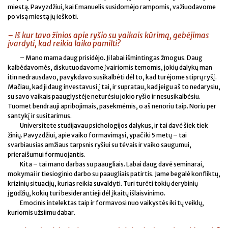
miestą. Pavyzdžiui, kai Emanuelis susidomėjo rampomis, važiuodavome
po visą miestą jų ieškoti.
– Iš kur tavo žinios apie ryšio su vaikais kūrimą, gebėjimas
įvardyti, kad reikia laiko pamilti?
– Mano mama daug prisidėjo. Ji labai išmintingas žmogus. Daug
kalbėdavomės, diskutuodavome įvairiomis temomis, jokių dalykų man
itin nedrausdavo, pavykdavo susikalbėti dėl to, kad turėjome stiprų ryšį.
Mačiau, kad ji daug investavusi į tai, ir supratau, kad jeigu aš to nedarysiu,
su savo vaikais paauglystėje neturėsiu jokio ryšio ir nesusikalbėsiu.
Tuomet bendrauji apribojimais, pasekmėmis, o aš nenoriu taip. Noriu per
santykį ir susitarimus.
Universitete studijavau psichologijos dalykus, ir tai davė šiek tiek
žinių. Pavyzdžiui, apie vaiko formavimąsi, ypač iki 5 metų – tai
svarbiausias amžiaus tarpsnis ryšiui su tėvais ir vaiko saugumui,
prieraišumui formuojantis.
Kita – tai mano darbas su paaugliais. Labai daug davė seminarai,
mokymai ir tiesioginio darbo su paaugliais patirtis. Jame begalė konfliktų,
krizinių situacijų, kurias reikia suvaldyti. Turi turėti tokių derybinių
įgūdžių, kokių turi besiderantieji dėl įkaitų išlaisvinimo.
Emocinis intelektas taip ir formavosi nuo vaikystės iki tų veiklų,
kuriomis užsiimu dabar.