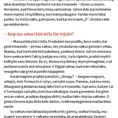
labai skambėjo Šventojo Rašto vardas Emanuelis –
Dievas su mumis
.
Norėjome, kad Dievas būtų mūsų santuokoje. Gimus dukrai prisiminėme
mano mamos tetą Elžbietą, kuri mamą užaugino. Vardas mums labai
patiko. Su trečiu vaiku, galvojome, kad kai visi esame „E“, kitokia raidė
jau nelabai derės.
– Kaip tau sekasi būti tėčiu šiai trijulei?
– Man patinka būti tėčiu. Pradedant nuo pradžių, buvo sunku, kai
gimė Emanuelis – pirmas vaikas, nes įsivaizdavau vaikus gimsiant vėliau.
Maniau, kad turėtume būti pakeliavę, pasibuvę dviese. Gal tris mėnesius
buvo sunku priimti faktą, kad jau esu tėtis, turiu rūpintis, pradėti mylėti
kažką be savo žmonos. Be to, žmona visą dėmesį skyrė pirmagimiui, o aš
jaučiausi esantis antrame plane. Ir Eligijai sakiau, kad man reikia laiko,
nesugebu taip greitai pamilti naujagimio.
Kai pirmagimis pradėjo panašėti į „žmogų“ – daugiau reaguoti,
atliepti, ėmė formuotis ir ryšys, santykis su juo. Pamenu, kad tuo metu
džiaugiausi galėdamas daug laiko būti su Emanueliu. Suprantu, kad per tai
ir formuojasi santykis, kuris bus reikalingas visam gyvenimui. Kai gimė
antras vaikas, pradėjau daugiau dirbti, mažiau laiko skyriau vaikams. O
gimus Eleonorai jau dirbu kelis darbus, todėl nepalyginamai mažiau būnu
namie.
Su vaikais man labiausiai patinka eiti į gamtą, susikurti laužą, esu
truputį survaiveris. Ir vaikams tai patinka, jie atsipalaiduoja. Einame į