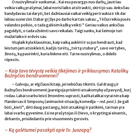
O nusivylimai ir sunkumai... Kai esu pavargęs nuo darbų, jautriau
veikia vaikų prašymai, labai norisi laiko atsitraukti, skirti jo sau. Anksčiau
bandydavau tai daryti, bet dažniausiai vaikai veiklą pertraukia ir tik dar
labiau susierzini. Dabar grįžęs po darbo kartais sakau: „Tėčiui reikia pusės
valandos poilsio, o tada galėsim kažką veikti.“ Geriau vaikus anksčiau
paguldyti, o tada užsiimti savo reikalais. Taigi sunku, kai šeimoje turi
mažai laiko ir erdvės sau.
Visąlaik kyla klausimas, kaip vaiką auklėti ir su juo bendrauti, kad
leistum jam atsiskleisti, kad jis turėtų „tvirtą stuburą“, savo vertybes,
žinotų, ką pasirinkti, kuria linkme eiti. Tai ne nusivylimas, o didelis
rūpestis.
– Kaip tavo tėvystę veikia tikėjimas ir priklausymas Katalikų
Bažnyčios bendruomenei?
– Galvoju, ar elgčiausi kitaip, jei nebūčiau tikintis. Gal draugų ir
Bažnyčios bendruomenė įpareigoja prisiimti atsakomybę už pavyzdį, kurį
rodau. Labai svarbu leisti žmonėms suprasti, kad katalikai vyrai nėra kaip
Flandersas iš Simpsonų (animacinė situacijų komedija –
red. past.
). Jie gali
būti „kieti“, dėti daug pastangų, būti atsakingi ir patikimi, tai man yra
labai svarbu gyvenime. Esi ne prašytojas iš Dievo, o kryptingai einantis,
dirbantis, prisidedantis prie visuomenės gerovės.
– Ką galėtumei pasakyti apie šv. Juozapą?