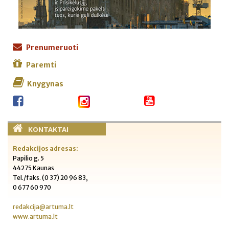
Prenumeruoti
Paremti
Knygynas
KONTAKTAI
Redakcijos adresas:
Papilio g. 5
44275 Kaunas
Tel./faks. (0 37) 20 96 83,
0 677 60 970
redakcija@artuma.lt
www.artuma.lt