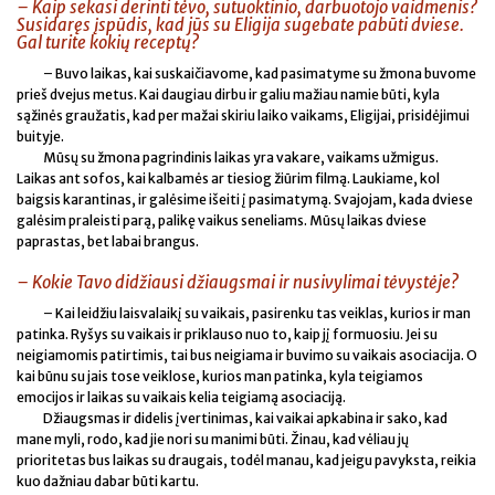
– Kaip sekasi derinti tėvo, sutuoktinio, darbuotojo vaidmenis?
Susidaręs įspūdis, kad jūs su Eligija sugebate pabūti dviese.
Gal turite kokių receptų?
– Buvo laikas, kai suskaičiavome, kad pasimatyme su žmona buvome
prieš dvejus metus. Kai daugiau dirbu ir galiu mažiau namie būti, kyla
sąžinės graužatis, kad per mažai skiriu laiko vaikams, Eligijai, prisidėjimui
buityje.
Mūsų su žmona pagrindinis laikas yra vakare, vaikams užmigus.
Laikas ant sofos, kai kalbamės ar tiesiog žiūrim filmą. Laukiame, kol
baigsis karantinas, ir galėsime išeiti į pasimatymą. Svajojam, kada dviese
galėsim praleisti parą, palikę vaikus seneliams. Mūsų laikas dviese
paprastas, bet labai brangus.
– Kokie Tavo didžiausi džiaugsmai ir nusivylimai tėvystėje?
– Kai leidžiu laisvalaikį su vaikais, pasirenku tas veiklas, kurios ir man
patinka. Ryšys su vaikais ir priklauso nuo to, kaip jį formuosiu. Jei su
neigiamomis patirtimis, tai bus neigiama ir buvimo su vaikais asociacija. O
kai būnu su jais tose veiklose, kurios man patinka, kyla teigiamos
emocijos ir laikas su vaikais kelia teigiamą asociaciją.
Džiaugsmas ir didelis įvertinimas, kai vaikai apkabina ir sako, kad
mane myli, rodo, kad jie nori su manimi būti. Žinau, kad vėliau jų
prioritetas bus laikas su draugais, todėl manau, kad jeigu pavyksta, reikia
kuo dažniau dabar būti kartu.