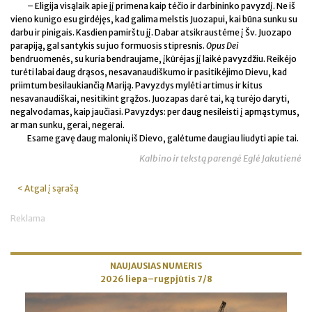
– Eligija visąlaik apie jį primena kaip tėčio ir darbininko pavyzdį. Ne iš
vieno kunigo esu girdėjęs, kad galima melstis Juozapui, kai būna sunku su
darbu ir pinigais. Kasdien pamirštu jį. Dabar atsikraustėme į Šv. Juozapo
parapiją, gal santykis su juo formuosis stipresnis.
Opus Dei
bendruomenės, su kuria bendraujame, įkūrėjas jį laikė pavyzdžiu. Reikėjo
turėti labai daug drąsos, nesavanaudiškumo ir pasitikėjimo Dievu, kad
priimtum besilaukiančią Mariją. Pavyzdys mylėti artimus ir kitus
nesavanaudiškai, nesitikint grąžos. Juozapas darė tai, ką turėjo daryti,
negalvodamas, kaip jaučiasi. Pavyzdys: per daug nesileisti į apmąstymus,
ar man sunku, gerai, negerai.
Esame gavę daug malonių iš Dievo, galėtume daugiau liudyti apie tai.
Kalbino ir tekstą parengė Eglė Jakutienė
< Atgal į sąrašą
Reklama
NAUJAUSIAS NUMERIS
2026 liepa–rugpjūtis 7/8