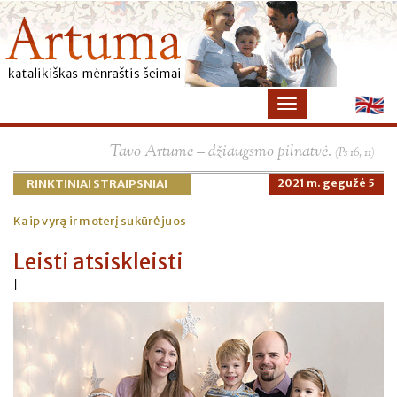
×
Tavo Artume – džiaugsmo pilnatvė.
(Ps 16, 11)
RINKTINIAI STRAIPSNIAI
2021 m. gegužė 5
Kaip vyrą ir moterį sukūrė juos
Leisti atsiskleisti
|