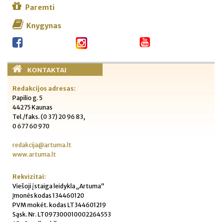
Paremti
Knygynas
KONTAKTAI
Redakcijos adresas:
Papilio g. 5
44275 Kaunas
Tel./faks. (0 37) 20 96 83,
0 677 60 970
redakcija@artuma.lt
www.artuma.lt
Rekvizitai:
Viešoji įstaiga leidykla „Artuma“
Įmonės kodas 134460120
PVM mokėt. kodas LT344601219
Sąsk. Nr. LT097300010002264553