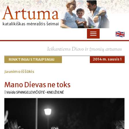
×
Ieškantiems Dievo ir žmonių artumos
RINKTINIAI STRAIPSNIAI
2014 m. sausis 1
Jaunimo iššūkis
Mano Dievas ne toks
| Vaida SPANGELEVIČIŪTĖ-KNEIŽIENĖ