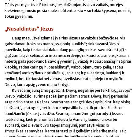
Tėtis yra mylintis ir ištikimas, besididžiuojantis savo vaikais, norėjęs
kiekvieno gimusio po šia saule ir būtent tokio – su tokia šypsena, nosimi,
tokiu gyvenimu.
„Nusaldintas“ Jėzus
Daug metų, žvelgdama į įvairius Jėzaus atvaizdus bažnyčiose, vis
galvodavau, koks tas mano „svajonių jaunikis“; rinkdavausi Dievo
paveikslą, kaip tikriausiai dabar daug paauglių renkasi savo išrinktąjį(-
ąją) žurnalų viršeliuose ar interneto erdvėje; rinkausi to asmens, kuriam
nebūtų gaila padovanoti savo gyvenimą, įvaizdį. Radau panašių ir stipriai
kitokių, radau karingų ir „pasaldintų“, vaizduojamų tarp gėlių, radau
kenčiantį ant kryžiaus ir prisikėlusį, apleistą ir gailestingą, laukiantį ir
mylintį, bet tikriausiai nei vienas paveikslas neatspindėjo to mylinčio
Dievo, kuris apsigyveno mano širdyje.
Kviesdami jauną žmogų pažinti Dievą, negalime perteikti tik „savojo“
Dievo įvaizdžio. Turime padėti jam pačiam atrasti Dievą, kurį geriausiai
atspindi Šventasis Raštas. Svarbu nesistengti Dievą apibūdinti kaip viską
leidžiantį, „patogų“, bet kartu ir nepasilikti vien tik prie kenčiančio ir
baudžiančio Jėzaus įvaizdžio. Svarbu jaunam žmogui parodyti Jėzaus
radikalumą, kiek įmanoma atskleisti Jo Asmenį. Jaunuoliui svarbu
suprasti, kad Dievas buvo tapęs žmogumi, pamatyti visas Jo
žmogiškąsias savybes, kartu atrasti Jo išgelbėjimą ir beribę meilę. Taip
jaunas žmogus nustoja bijoti savo žmogiškumo ir suvokia, kad yra