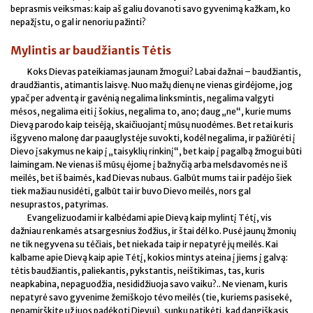
beprasmis veiksmas: kaip aš galiu dovanoti savo gyvenimą kažkam, ko
nepažįstu, o gal ir nenoriu pažinti?
Mylintis ar baudžiantis Tėtis
Koks Dievas pateikiamas jaunam žmogui? Labai dažnai – baudžiantis,
draudžiantis, atimantis laisvę. Nuo mažų dienų ne vienas girdėjome, jog
ypač per adventą ir gavėnią negalima linksmintis, negalima valgyti
mėsos, negalima eiti į šokius, negalima to, ano; daug „ne“, kurie mums
Dievą parodo kaip teisėją, skaičiuojantį mūsų nuodėmes. Bet retai kuris
išgyveno malonę dar paauglystėje suvokti, kodėl negalima, ir pažiūrėti į
Dievo įsakymus ne kaip į „taisyklių rinkinį“, bet kaip į pagalbą žmogui būti
laimingam. Ne vienas iš mūsų ėjome į bažnyčią arba melsdavomės ne iš
meilės, bet iš baimės, kad Dievas nubaus. Galbūt mums tai ir padėjo šiek
tiek mažiau nusidėti, galbūt tai ir buvo Dievo meilės, nors gal
nesuprastos, patyrimas.
Evangelizuodami ir kalbėdami apie Dievą kaip mylintį Tėtį, vis
dažniau renkamės atsargesnius žodžius, ir štai dėl ko. Pusė jaunų žmonių
ne tik negyvena su tėčiais, bet niekada taip ir nepatyrė jų meilės. Kai
kalbame apie Dievą kaip apie Tėtį, kokios mintys ateina į jiems į galvą:
tėtis baudžiantis, paliekantis, pykstantis, neištikimas, tas, kuris
neapkabina, nepaguodžia, nesididžiuoja savo vaiku?.. Ne vienam, kuris
nepatyrė savo gyvenime žemiškojo tėvo meilės (tie, kuriems pasisekė,
nepamirškite už juos padėkoti Dievui), sunku patikėti, kad dangiškasis