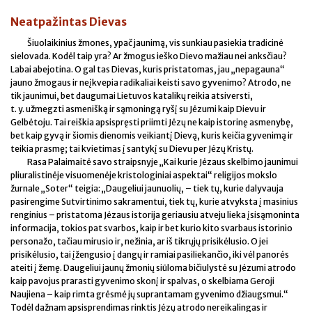
Neatpažintas Dievas
Šiuolaikinius žmones, ypač jaunimą, vis sunkiau pasiekia tradicinė
sielovada. Kodėl taip yra? Ar žmogus ieško Dievo mažiau nei anksčiau?
Labai abejotina. O gal tas Dievas, kuris pristatomas, jau „nepagauna“
jauno žmogaus ir neįkvepia radikaliai keisti savo gyvenimo? Atrodo, ne
tik jaunimui, bet daugumai Lietuvos katalikų reikia atsiversti,
t. y. užmegzti asmenišką ir sąmoningą ryšį su Jėzumi kaip Dievu ir
Gelbėtoju. Tai reiškia apsispręsti priimti Jėzų ne kaip istorinę asmenybę,
bet kaip gyvą ir šiomis dienomis veikiantį Dievą, kuris keičia gyvenimą ir
teikia prasmę; tai kvietimas į santykį su Dievu per Jėzų Kristų.
Rasa Palaimaitė savo straipsnyje „Kai kurie Jėzaus skelbimo jaunimui
pliuralistinėje visuomenėje kristologiniai aspektai“ religijos mokslo
žurnale „Soter“ teigia: „Daugeliui jaunuolių, – tiek tų, kurie dalyvauja
pasirengime Sutvirtinimo sakramentui, tiek tų, kurie atvyksta į masinius
renginius – pristatoma Jėzaus istorija geriausiu atveju lieka įsisąmoninta
informacija, tokios pat svarbos, kaip ir bet kurio kito svarbaus istorinio
personažo, tačiau mirusio ir, nežinia, ar iš tikrųjų prisikėlusio. O jei
prisikėlusio, tai įžengusio į dangų ir ramiai pasiliekančio, iki vėl panorės
ateiti į žemę. Daugeliui jaunų žmonių siūloma bičiulystė su Jėzumi atrodo
kaip pavojus prarasti gyvenimo skonį ir spalvas, o skelbiama Geroji
Naujiena – kaip rimta grėsmė jų suprantamam gyvenimo džiaugsmui.“
Todėl dažnam apsisprendimas rinktis Jėzų atrodo nereikalingas ir