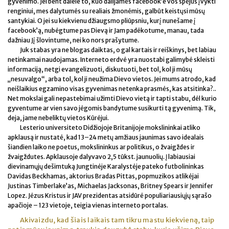
gyvenimo. Jei bent dalele to, kuo dalijamės facebook’e vos spėjus įvykti
renginiui, mes dalytumės su realiais žmonėmis, galbūt keistųsi mūsų
santykiai. O jei su kiekvienu džiaugsmo pliūpsniu, kurį nunešame į
facebook’ą, nubėgtume pas Dievą ir Jam padėkotume, manau, tada
dažniau Jį šlovintume, nei ko nors prašytume.
Juk stabas yra ne blogas daiktas, o gal kartais ir reiškinys, bet labiau
netinkamai naudojamas. Interneto erdvė yra nuostabi galimybė skleisti
informaciją, netgi evangelizuoti, diskutuoti, bet tol, kol ji mūsų
„nesuvalgo“, arba tol, kol ji neužima Dievo vietos. Jei mums atrodo, kad
neišlaikius egzamino visas gyvenimas netenka prasmės, kas atsitinka?..
Net mokslai gali nepastebimai užimti Dievo vietą ir tapti stabu, dėl kurio
gyventume ar vien savo jėgomis bandytume susikurti tą gyvenimą. Tik,
deja, jame nebeliktų vietos Kūrėjui.
Lesterio universiteto Didžiojoje Britanijoje mokslininkai atliko
apklausą ir nustatė, kad 13–24 metų amžiaus jaunimas savo idealais
šiandien laiko ne poetus, mokslininkus ar politikus, o žvaigždes ir
žvaigždutes. Apklausoje dalyvavo 2,5 tūkst. jaunuolių. Į labiausiai
dievinamųjų dešimtuką Jungtinėje Karalystėje pateko futbolininkas
Davidas Beckhamas, aktorius Bradas Pittas, popmuzikos atlikėjai
Justinas Timberlake’as, Michaelas Jacksonas, Britney Spears ir Jennifer
Lopez. Jėzus Kristus ir JAV prezidentas atsidūrė populiariausiųjų sąrašo
apačioje – 123 vietoje, teigia vienas interneto portalas.
Akivaizdu, kad šiais laikais tam tikru mastu kiekvieną, taip