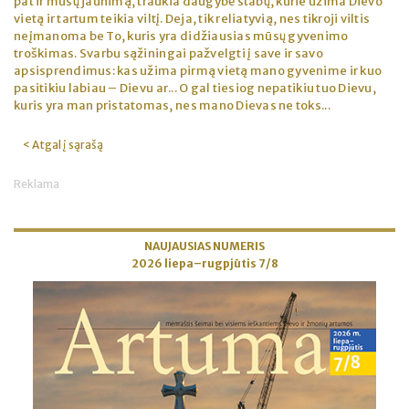
pat ir mūsų jaunimą, traukia daugybė stabų, kurie užima Dievo
vietą ir tartum teikia viltį. Deja, tik reliatyvią, nes tikroji viltis
neįmanoma be To, kuris yra didžiausias mūsų gyvenimo
troškimas. Svarbu sąžiningai pažvelgti į save ir savo
apsisprendimus: kas užima pirmą vietą mano gyvenime ir kuo
pasitikiu labiau – Dievu ar... O gal tiesiog nepatikiu tuo Dievu,
kuris yra man pristatomas, nes mano Dievas ne toks...
< Atgal į sąrašą
Reklama
NAUJAUSIAS NUMERIS
2026 liepa–rugpjūtis 7/8