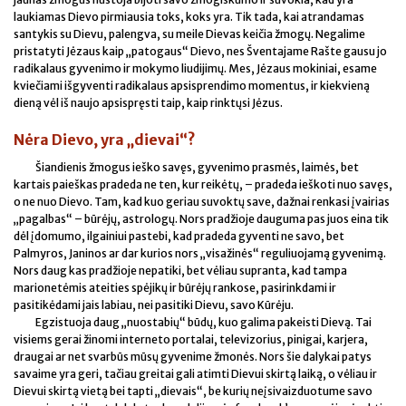
laukiamas Dievo pirmiausia toks, koks yra. Tik tada, kai atrandamas
santykis su Dievu, palengva, su meile Dievas keičia žmogų. Negalime
pristatyti Jėzaus kaip „patogaus“ Dievo, nes Šventajame Rašte gausu jo
radikalaus gyvenimo ir mokymo liudijimų. Mes, Jėzaus mokiniai, esame
kviečiami išgyventi radikalaus apsisprendimo momentus, ir kiekvieną
dieną vėl iš naujo apsispręsti taip, kaip rinktųsi Jėzus.
Nėra Dievo, yra „dievai“?
Šiandienis žmogus ieško savęs, gyvenimo prasmės, laimės, bet
kartais paieškas pradeda ne ten, kur reikėtų, – pradeda ieškoti nuo savęs,
o ne nuo Dievo. Tam, kad kuo geriau suvoktų save, dažnai renkasi įvairias
„pagalbas“ – būrėjų, astrologų. Nors pradžioje dauguma pas juos eina tik
dėl įdomumo, ilgainiui pastebi, kad pradeda gyventi ne savo, bet
Palmyros, Janinos ar dar kurios nors „visažinės“ reguliuojamą gyvenimą.
Nors daug kas pradžioje nepatiki, bet vėliau supranta, kad tampa
marionetėmis ateities spėjikų ir būrėjų rankose, pasirinkdami ir
pasitikėdami jais labiau, nei pasitiki Dievu, savo Kūrėju.
Egzistuoja daug „nuostabių“ būdų, kuo galima pakeisti Dievą. Tai
visiems gerai žinomi interneto portalai, televizorius, pinigai, karjera,
draugai ar net svarbūs mūsų gyvenime žmonės. Nors šie dalykai patys
savaime yra geri, tačiau greitai gali atimti Dievui skirtą laiką, o vėliau ir
Dievui skirtą vietą bei tapti „dievais“, be kurių neįsivaizduotume savo