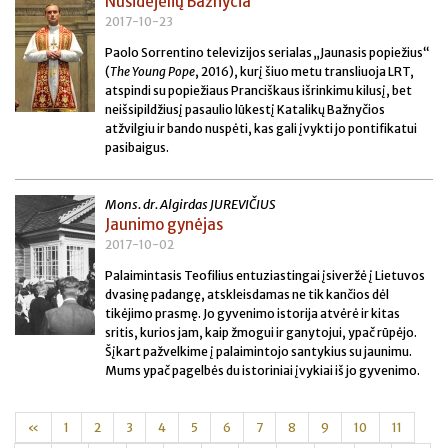
Nusidėjėlių Bažnyčia
2017-10-23
Paolo Sorrentino televizijos serialas „Jaunasis popiežius“
(
The Young Pope
, 2016), kurį šiuo metu transliuoja LRT,
atspindi su popiežiaus Pranciškaus išrinkimu kilusį, bet
neišsipildžiusį pasaulio lūkestį Katalikų Bažnyčios
atžvilgiu ir bando nuspėti, kas gali įvykti jo pontifikatui
pasibaigus.
Mons. dr. Algirdas JUREVIČIUS
Jaunimo gynėjas
2017-10-02
Palaimintasis Teofilius entuziastingai įsiveržė į Lietuvos
dvasinę padangę, atskleisdamas ne tik kančios dėl
tikėjimo prasmę. Jo gyvenimo istorija atvėrė ir kitas
sritis, kurios jam, kaip žmogui ir ganytojui, ypač rūpėjo.
Šįkart pažvelkime į palaimintojo santykius su jaunimu.
Mums ypač pagelbės du istoriniai įvykiai iš jo gyvenimo.
«
1
2
3
4
5
6
7
8
9
10
11