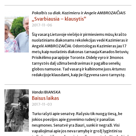
Pokalbis su diak. Kazimieru ir Angele AMBROZAIČIAIS
„Svarbiausia – klausytis“
2017-11-06
Šią vasarą Lietuvoje viešėjo ir pirmiesiems mūsų krašto
nuolatiniams diakonams rekolekcijas vedė Kazimieras ir
Angelė AMBROZAIČIAI. Odontologas Kazimieras jau 17
metų kaip nuolatinis diakonas tarnauja Kanados lietuvių
Prisikėlimo parapijoje Toronte. Didelę vyro ir žmonos
tarnystės dalį užima bendravimas ir pagalba senelių
globos namuose. Tad vasarą ir kalbinome juos
Artumos
redakcijoje klausdami, kaip jie išgyvena savo tarnystę.
Vanda IBIANSKA
Baisus laikas
2017-11-03
Turiu rašyti apie senatvę. Rašysiu tik nuogą tiesą, be
jokios poezijos apie gyvenimo rudenį ir panašias
nesąmones. Senatvė yra žiauri, sunki ir negraži. Visi
vapaliojimai apie jos neva ramybę ir grožį lygintini su