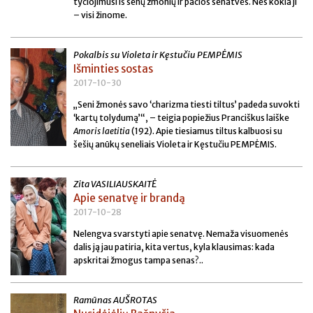
tyčiojimusi iš senų žmonių ir pačios senatvės. Nes kokia ji
– visi žinome.
Pokalbis su Violeta ir Kęstučiu PEMPĖMIS
Išminties sostas
2017-10-30
„Seni žmonės savo ‘charizma tiesti tiltus’ padeda suvokti
‘kartų tolydumą’“, – teigia popiežius Pranciškus laiške
Amoris laetitia
(192). Apie tiesiamus tiltus kalbuosi su
šešių anūkų seneliais Violeta ir Kęstučiu PEMPĖMIS.
Zita VASILIAUSKAITĖ
Apie senatvę ir brandą
2017-10-28
Nelengva svarstyti apie senatvę. Nemaža visuomenės
dalis ją jau patiria, kita vertus, kyla klausimas: kada
apskritai žmogus tampa senas?..
Ramūnas AUŠROTAS