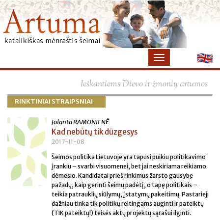
×
Ieškantiems Dievo ir žmonių artumos
RINKTINIAI STRAIPSNIAI
Jolanta RAMONIENĖ
Kad nebūtų tik dūzgesys
2017-11-08
Šeimos politika Lietuvoje yra tapusi puikiu politikavimo
įrankiu – svarbi visuomenei, bet jai neskiriama reikiamo
dėmesio. Kandidatai prieš rinkimus žarsto gausybę
pažadų, kaip gerinti šeimų padėtį, o tapę politikais –
teikia patrauklių siūlymų, įstatymų pakeitimų. Pastarieji
dažniau tinka tik politikų reitingams auginti ir pateiktų
(TIK pateiktų!) teisės aktų projektų sąrašui ilginti.