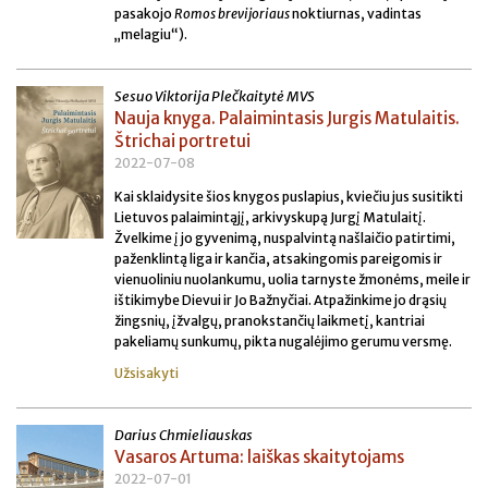
pasakojo
Romos brevijoriaus
noktiurnas, vadintas
„melagiu“).
Sesuo Viktorija Plečkaitytė MVS
Nauja knyga. Palaimintasis Jurgis Matulaitis.
Štrichai portretui
2022-07-08
Kai sklaidysite šios knygos puslapius, kviečiu jus susitikti
Lietuvos palaimintąjį, arkivyskupą Jurgį Matulaitį.
Žvelkime į jo gyvenimą, nuspalvintą našlaičio patirtimi,
paženklintą liga ir kančia, atsakingomis pareigomis ir
vienuoliniu nuolankumu, uolia tarnyste žmonėms, meile ir
ištikimybe Dievui ir Jo Bažnyčiai. Atpažinkime jo drąsių
žingsnių, įžvalgų, pranokstančių laikmetį, kantriai
pakeliamų sunkumų, pikta nugalėjimo gerumu versmę.
Užsisakyti
Darius Chmieliauskas
Vasaros Artuma: laiškas skaitytojams
2022-07-01