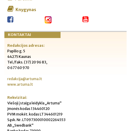
Knygynas
KONTAKTAI
Redakcijos adresas:
Papilio g. 5
44275 Kaunas
Tel./faks. (37) 20 96 83,
0 677 60 970
redakcija@artuma.lt
www.artuma.lt
Rekvizitai:
Viešoji įstaiga leidykla „Artuma“
Įmonės kodas 134460120
PVM mokėt. kodas LT344601219
Sąsk. Nr. LT097300010002264553
AB „Swedbank“
Banko kodas 73000,