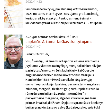
2022-11-22
Siūlome interaktyvų, pakabinamą
Artuma
kalendorių
2023 metams. Interktyvus, nes... jame yra klausimai, į
kuriuos reiktų atsakyti. Penkių asmenų šeimai -
kiekvienam yra atskiras stulpelis reikalams - 5 stulpeliai.
Kunigas Artūras Kazlauskas Obl. OSB
Lapkričio Artuma: laiškas skaitytojams
2022-11-01
Brangūs bičiuliai,
Visų Šventųjų iškilmėms artėjant ir kitiems svarbiems
įvykiams vykstant Bažnyčioje, mūsų dailininkės Silvijos
pasiūlytas
Artumos
viršelis lapkričiui – tai Odesoje
augusio moderniojo meno inovatoriaus Vasilijaus
Kandinskio (1866–1944) paveikslo
Visų Šventųjų
diena
II
reprodukcija. Spalvingi personažai – angelai su
triūbom, Mergelė, tiesianti gėlę turbūt prie turtuolio
rūmų durų gulinčiam Lozoriui, „normãlios“ ir
pašvęstosios merginos, elgetos ir karaliai, mažasis
princas ir vaikai, didžuvės išspjautas pranašas ir kankinys,
bučiavęs nukirstą savo galvą (kadaise, sako, apie tokį