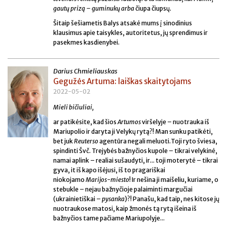
gautų prizą – guminukų arba
čiupa čiupsų
.
Šitaip šešiametis Balys atsakė mums į sinodinius
klausimus apie taisykles, autoritetus, jų sprendimus ir
pasekmes kasdienybei.
Darius Chmieliauskas
Gegužės Artuma: laiškas skaitytojams
2022-05-02
Mieli bičiuliai,
ar patikėsite, kad šios
Artumos
viršelyje – nuotrauka iš
Mariupolio ir daryta ji Velykų rytą?! Man sunku patikėti,
bet juk
Reuterso
agentūra negali meluoti.Toji ryto šviesa,
spindinti Švč. Trejybės bažnyčios kupole – tikrai velykinė,
namai aplink – realiai sušaudyti, ir... toji moterytė – tikrai
gyva, it iš kapo išėjusi, iš to pragariškai
niokojamo
Marijos-miesto
! Ir nešina ji maišeliu, kuriame, o
stebukle – nejau bažnyčioje palaiminti margučiai
(ukrainietiškai –
pysanka
)?! Panašu, kad taip, nes kitose jų
nuotraukose matosi, kaip žmonės tą rytą išeina iš
bažnyčios tame pačiame Mariupolyje...