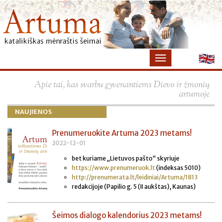
×
Apie tai, kas svarbu gyvenantiems Dievo ir žmonių
artumoje
NAUJIENOS
Prenumeruokite Artuma 2023 metams!
2022-12-01
bet kuriame „Lietuvos pašto“ skyriuje
https://www.prenumeruok.lt
(indeksas 5010)
http://prenumerata.lt/leidiniai/Artuma/1813
redakcijoje (Papilio g. 5 (II aukštas), Kaunas)
Šeimos dialogo kalendorius 2023 metams!