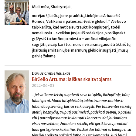
Mieli mūsų Skaitytojai,
norėjau šį laišką Jums pradėti: „Linkėjimai
Artumai
iš
Romos, Vatikano ir paties
San Pietro
glėbio!..“ Ale buvo
taip karšta, kad net baisu traukti kompiuterį, todėl
nemeluosiu – sveikinu Jus jau iš redakcijos, vos šiąnakt
grįžęs iš to Amžinojo miesto – amžinai viliojančio
sugrįžti, visaip karšto... nors ir visai smagaus ištrūkti iš tų
įkaitusių smiltainių bei marmurų glėbio ir sugrįžti į mūsų
gaivią žalumą.
Darius Chmieliauskas
Birželio Artuma: laiškas skaitytojams
2022-06-03
...Jei vaikams leistų sugalvoti savo taisyklių Bažnyčioje, būtų
labai gerai. Mano taisyklė būtų tokia: trumpos maldos ir
labai daug švenčių, kurias reikia švęsti. Per tas šventes reikėtų
ateiti į bažnyčią, truputį pasimelsti, padėkoti Dievui, o paskui
eiti į parapijos namus ir klausytis koncerto. Kai jau kunigas
visus pasveikina, žmonėms reikėtų eiti gerti kavos, o vaikai
tada gertų pieno kokteilius. Paskui dar būtinai su kunigu ir su
tėveliais reikėtų pažaisti futbolą. O ta komanda, kuri laimi,