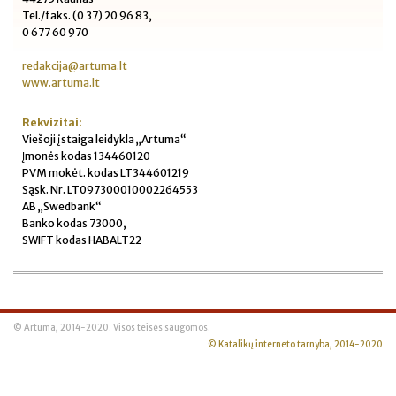
Tel./faks. (0 37) 20 96 83,
0 677 60 970
redakcija@artuma.lt
www.artuma.lt
Rekvizitai:
Viešoji įstaiga leidykla „Artuma“
Įmonės kodas 134460120
PVM mokėt. kodas LT344601219
Sąsk. Nr. LT097300010002264553
AB „Swedbank“
Banko kodas 73000,
SWIFT kodas HABALT22
© Artuma, 2014-2020. Visos teisės saugomos.
© Katalikų interneto tarnyba, 2014-2020