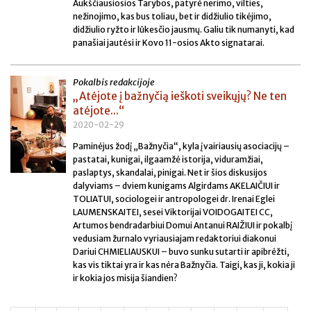
Aukščiausiosios Tarybos, patyrė nerimo, vilties,
nežinojimo, kas bus toliau, bet ir didžiulio tikėjimo,
didžiulio ryžto ir lūkesčio jausmų. Galiu tik numanyti, kad
panašiai jautėsi ir Kovo 11-osios Akto signatarai.
Pokalbis redakcijoje
„Atėjote į bažnyčią ieškoti sveikųjų? Ne ten
atėjote...“
2020-02-29
Paminėjus žodį „Bažnyčia“, kyla įvairiausių asociacijų –
pastatai, kunigai, ilgaamžė istorija, viduramžiai,
paslaptys, skandalai, pinigai. Net ir šios diskusijos
dalyviams – dviem kunigams Algirdams AKELAIČIUI ir
TOLIATUI, sociologei ir antropologei dr. Irenai Eglei
LAUMENSKAITEI, sesei Viktorijai VOIDOGAITEI CC,
Artumos bendradarbiui Domui Antanui RAIŽIUI ir pokalbį
vedusiam žurnalo vyriausiajam redaktoriui diakonui
Dariui CHMIELIAUSKUI – buvo sunku sutarti ir apibrėžti,
kas vis tiktai yra ir kas nėra Bažnyčia. Taigi, kas ji, kokia ji
ir kokia jos misija šiandien?