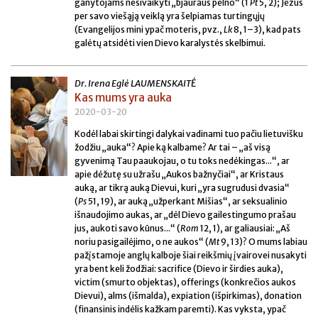
ganytojams nesivaikyti „bjauraus pelno“ (1
Pt
5, 2); Jėzus
per savo viešąją veiklą yra šelpiamas turtingųjų
(Evangelijos mini ypač moteris, pvz.,
Lk
8, 1–3), kad pats
galėtų atsidėti vien Dievo karalystės skelbimui.
Dr. Irena Eglė LAUMENSKAITĖ
Kas mums yra auka
2020-03-20
Kodėl labai skirtingi dalykai vadinami tuo pačiu lietuvišku
žodžiu „auka“? Apie ką kalbame? Ar tai – „aš visą
gyvenimą Tau paaukojau, o tu toks nedėkingas...“, ar
apie dėžutę su užrašu „Aukos bažnyčiai“, ar Kristaus
auką, ar tikrą auką Dievui, kuri „yra sugrudusi dvasia“
(
Ps
51, 19), ar auką „užperkant Mišias“, ar seksualinio
išnaudojimo aukas, ar „dėl Dievo gailestingumo prašau
jus, aukoti savo kūnus...“ (
Rom
12, 1), ar galiausiai: „Aš
noriu pasigailėjimo, o ne aukos“ (
Mt
9, 13)? O mums labiau
pažįstamoje anglų kalboje šiai reikšmių įvairovei nusakyti
yra bent keli žodžiai: sacrifice (Dievo ir širdies auka),
victim (smurto objektas), offerings (konkrečios aukos
Dievui), alms (išmalda), expiation (išpirkimas), donation
(finansinis indėlis kažkam paremti). Kas vyksta, ypač