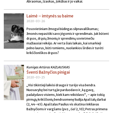
Abraomas, Izaokas, Jokūbas ir jo vaikai.
Laimė – imtynės su baime
2020-03-26
Posovietiniam žmogui būdingas silpnavališkumas;
žmonės nepasitiki savo jėgomis ir sprendimais. Juk būtent
drąsos, drąsių žmonių ir sprendimų sovietmečiu
mažiausiai reikėjo. Ar verta šiais laikais, kai smarkieji
pelno laurus, būti romiems, nuolankios širdies ir turėti
krikščioniškos drąsos?
Kunigas Artūras KAZLAUSKAS
Šventi Bažnyčios pinigai
2020-03-25
„Visi tikintieji laikėsi drauge ir turėjo visa bendra.
Nuosavybę bei turtą jie parduodavo ir, ką gavę,
padalydavo visiems, kiek kam reikėdavo“, – apie tokią
pirmųjų krikščionių bendruomenę liudija Apaštalų darbai
(2, 44–45). Apaštalas Paulius vis skatina rinkliavas
Bažnyčioms ir vargšams (pvz.,
Gal
2, 10); Petras primena