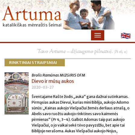
×
Tavo Artume – džiaugsmo pilnatvė.
(Ps 16, 11)
RINKTINIAI STRAIPSNIAI
Brolis Ramūnas MIZGIRIS OFM
Dievo ir mūsų aukos
2020-03-27
Šventajame Rašte žodis „auka“ gana dažnai sutinkamas.
Pirmąsias aukas Dievui, kurias mini Biblija, aukojo Adomo
sūnūs: „Kainas aukojo Viešpačiui žemės derliaus atnašą, o
Abelis savo ruožtu aukojo rinktines savo kaimenės
pirmienas“ (
Pr
4, 3–4). Galbūt Adomas taip pat aukojo
Viešpačiui, o jo vaikai sekė tėvo pavyzdžiu, bet apie tai
Biblijoje nerašoma. Aukas Viešpačiui aukojo Nojus,