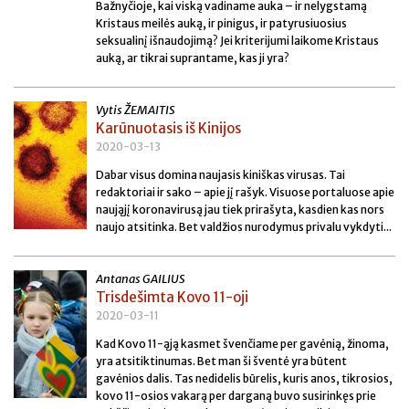
Bažnyčioje, kai viską vadiname auka – ir nelygstamą
Kristaus meilės auką, ir pinigus, ir patyrusiuosius
seksualinį išnaudojimą? Jei kriterijumi laikome Kristaus
auką, ar tikrai suprantame, kas ji yra?
Vytis ŽEMAITIS
Karūnuotasis iš Kinijos
2020-03-13
Dabar visus domina naujasis kiniškas virusas. Tai
redaktoriai ir sako – apie jį rašyk. Visuose portaluose apie
naująjį koronavirusą jau tiek prirašyta, kasdien kas nors
naujo atsitinka. Bet valdžios nurodymus privalu vykdyti...
Antanas GAILIUS
Trisdešimta Kovo 11-oji
2020-03-11
Kad Kovo 11-ąją kasmet švenčiame per gavėnią, žinoma,
yra atsitiktinumas. Bet man ši šventė yra būtent
gavėnios dalis. Tas nedidelis būrelis, kuris anos, tikrosios,
kovo 11-osios vakarą per darganą buvo susirinkęs prie