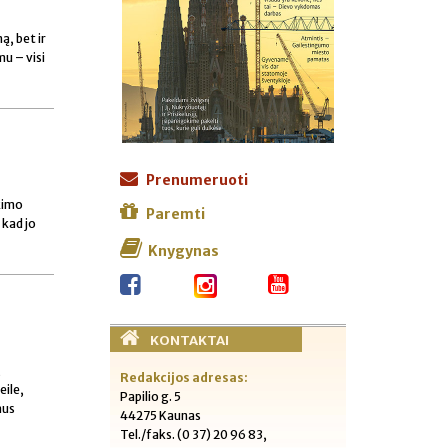
ą, bet ir
u – visi
Prenumeruoti
kimo
Paremti
 kad jo
Knygynas
KONTAKTAI
,
Redakcijos adresas:
eile,
Papilio g. 5
aus
44275 Kaunas
Tel./faks. (0 37) 20 96 83,