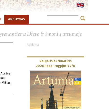
I
ARCHYVAS
×
 gyvenantiems Dievo ir žmonių artumoje
Reklama
NAUJAUSIAS NUMERIS
2026 liepa–rugpjūtis 7/8
. Atvėrę
kiau
r Mišias,