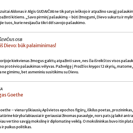
ėzuitai Aldonas ir Algis GUDAIČIAI ne tik patys ieškojo ir atpažino savąjį pašaukim
pažinti kitiems. „Savo pirminį pašaukimą – būti žmogumi, Dievo sukurtu ir mylim
e tuos, kurie nesijaučia tikri dėl savojo pašaukimo.
ŠEVIČIUS OSB
iš Dievo: būk palaiminimas!
ijoje kiekvienas žmogus galėtų atpažinti save, nes čia išreikštos visos pašau
imo protėvio pašaukimas vėlyvas. Pažvelgę į
Pradžios knygos
12 skyrių, matome,
eda ne gimimu, bet asmeniniu susitikimu su Dievu.
KA
gas Goethe
the – viena ryškiausių Apšvietos epochos figūrų, iškilus poetas, prozininkas
tūrine kūryba labiausiai ir geriausiai žinomas pasaulyje, nors pats ją laikė antra
biau vertino savąją mokslinę ir diplomatinę veiklą. O mokslininkas buvo itin plat
 ir puikus politikas.