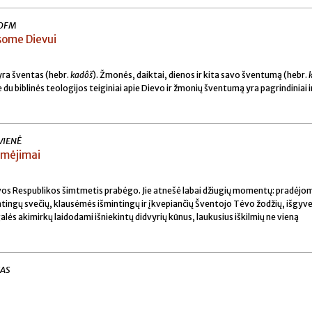
 OFM
usome Dievui
 yra šventas (hebr.
kadôš
). Žmonės, daiktai, dienos ir kita savo šventumą (hebr.
e du biblinės teologijos teiginiai apie Dievo ir žmonių šventumą yra pagrindiniai 
VIENĖ
aimėjimai
etuvos Respublikos šimtmetis prabėgo. Jie atnešė labai džiugių momentų: pradėjo
tingų svečių, klausėmės išmintingų ir įkvepiančių Šventojo Tėvo žodžių, išgy
galės akimirkų laidodami išniekintų didvyrių kūnus, laukusius iškilmių ne vieną
KAS