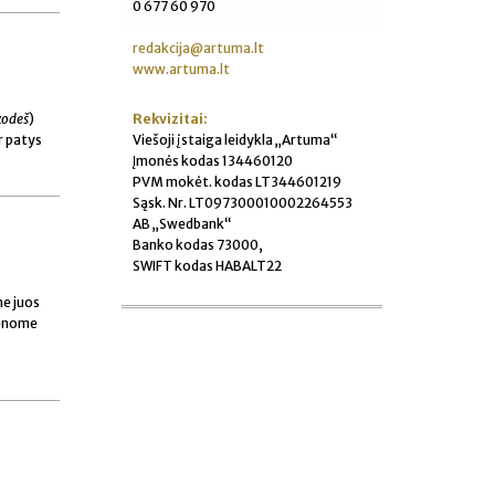
0 677 60 970
redakcija@artuma.lt
www.artuma.lt
Rekvizitai:
kodeš
)
Viešoji įstaiga leidykla „Artuma“
ir patys
Įmonės kodas 134460120
PVM mokėt. kodas LT344601219
Sąsk. Nr. LT097300010002264553
AB „Swedbank“
Banko kodas 73000,
SWIFT kodas HABALT22
me juos
venome