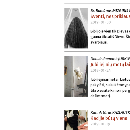
Br. Ramūnas MIZGIRIS
Šventi, nes prikla
2019-01-30
Biblijoje vien tik Dievas
gauna tiktai iš Dievo. Ši
svarbiausi.
Doc. dr. Ramunė JURKU
Jubiliejinių metų l
2019-01-24
Jubiliejiniai metai, Li
pakylėti, sulaukėme ypa
tikro susitelkimo ir per
dešimtmetį.
Kun. Artūras KAZLAUS
Kad jie būtų viena
2019-01-19