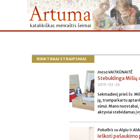
RINKTINIAI STRAIPSNIAI
Inesa VAITKŪNAITĖ
Stebuklinga Mišių
2019-02-26
Sekmadienį prieš šv. Mi
ją, trumpai kartu aptarė
sūnui. Mano nuostabai, va
aktyviai stebėdamas įvy
Pokalbis su Algiu ir Al
Ieškoti pašaukimo 