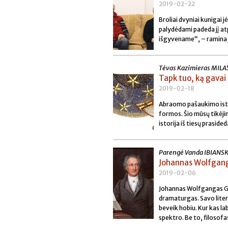
2019-02-22
Broliai dvyniai kunigai j
palydėdami padeda jį at
išgyvename“, – ramina ji
Tėvas Kazimieras MILA
Tapk tuo, ką gavai 
2019-02-18
Abraomo pašaukimo istor
formos. Šio mūsų tikėj
istorija iš tiesų prasid
Parengė Vanda IBIANS
Johannas Wolfgan
2019-02-06
Johannas Wolfgangas Goe
dramaturgas. Savo litera
beveik hobiu. Kur kas la
spektro. Be to, filosofas