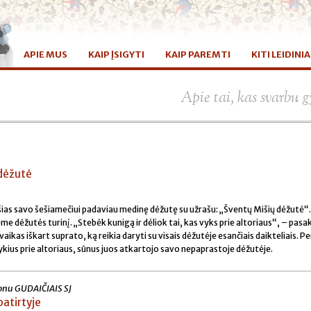
APIE MUS
KAIP ĮSIGYTI
KAIP PAREMTI
KITI LEIDINIA
Apie tai, kas svarbu
 dėžutė
šias savo šešiamečiui padaviau medinę dėžutę su užrašu: „Šventų Mišių dėžutė“
me dėžutės turinį. „Stebėk kunigą ir dėliok tai, kas vyks prie altoriaus“, – pasa
ikas iškart suprato, ką reikia daryti su visais dėžutėje esančiais daikteliais. Pe
kius prie altoriaus, sūnus juos atkartojo savo nepaprastoje dėžutėje.
donu GUDAIČIAIS SJ
patirtyje