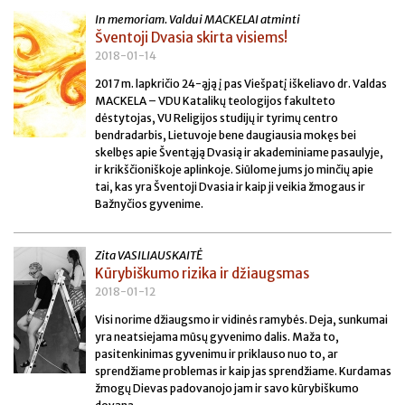
In memoriam. Valdui MACKELAI atminti
Šventoji Dvasia skirta visiems!
2018-01-14
2017 m. lapkričio 24-ąją į pas Viešpatį iškeliavo dr. Valdas
MACKELA – VDU Katalikų teologijos fakulteto
dėstytojas, VU Religijos studijų ir tyrimų centro
bendradarbis, Lietuvoje bene daugiausia mokęs bei
skelbęs apie Šventąją Dvasią ir akademiniame pasaulyje,
ir krikščioniškoje aplinkoje. Siūlome jums jo minčių apie
tai, kas yra Šventoji Dvasia ir kaip ji veikia žmogaus ir
Bažnyčios gyvenime.
Zita VASILIAUSKAITĖ
Kūrybiškumo rizika ir džiaugsmas
2018-01-12
Visi norime džiaugsmo ir vidinės ramybės. Deja, sunkumai
yra neatsiejama mūsų gyvenimo dalis. Maža to,
pasitenkinimas gyvenimu ir priklauso nuo to, ar
sprendžiame problemas ir kaip jas sprendžiame. Kurdamas
žmogų Dievas padovanojo jam ir savo kūrybiškumo