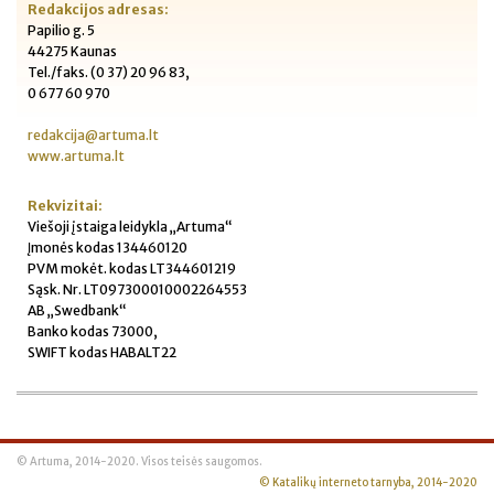
Redakcijos adresas:
Papilio g. 5
44275 Kaunas
Tel./faks. (0 37) 20 96 83,
0 677 60 970
redakcija@artuma.lt
www.artuma.lt
Rekvizitai:
Viešoji įstaiga leidykla „Artuma“
Įmonės kodas 134460120
PVM mokėt. kodas LT344601219
Sąsk. Nr. LT097300010002264553
AB „Swedbank“
Banko kodas 73000,
SWIFT kodas HABALT22
© Artuma, 2014-2020. Visos teisės saugomos.
© Katalikų interneto tarnyba, 2014-2020