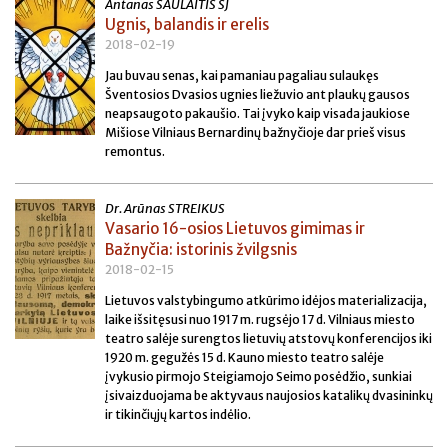
Antanas SAULAITIS SJ
Ugnis, balandis ir erelis
2018-02-19
Jau buvau senas, kai pamaniau pagaliau sulaukęs
Šventosios Dvasios ugnies liežuvio ant plaukų gausos
neapsaugoto pakaušio. Tai įvyko kaip visada jaukiose
Mišiose Vilniaus Bernardinų bažnyčioje dar prieš visus
remontus.
Dr. Arūnas STREIKUS
Vasario 16-osios Lietuvos gimimas ir
Bažnyčia: istorinis žvilgsnis
2018-02-15
Lietuvos valstybingumo atkūrimo idėjos materializacija,
laike išsitęsusi nuo 1917 m. rugsėjo 17 d. Vilniaus miesto
teatro salėje surengtos lietuvių atstovų konferencijos iki
1920 m. gegužės 15 d. Kauno miesto teatro salėje
įvykusio pirmojo Steigiamojo Seimo posėdžio, sunkiai
įsivaizduojama be aktyvaus naujosios katalikų dvasininkų
ir tikinčiųjų kartos indėlio.