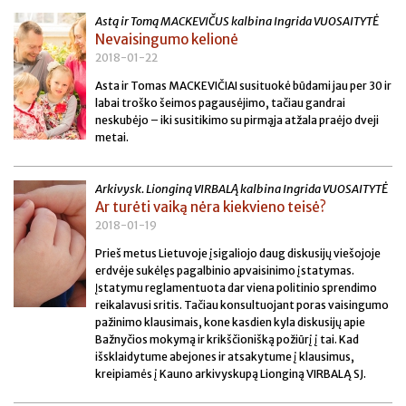
Astą ir Tomą MACKEVIČUS kalbina Ingrida VUOSAITYTĖ
Nevaisingumo kelionė
2018-01-22
Asta ir Tomas MACKEVIČIAI susituokė būdami jau per 30 ir
labai troško šeimos pagausėjimo, tačiau gandrai
neskubėjo – iki susitikimo su pirmąja atžala praėjo dveji
metai.
Arkivysk. Lionginą VIRBALĄ kalbina Ingrida VUOSAITYTĖ
Ar turėti vaiką nėra kiekvieno teisė?
2018-01-19
Prieš metus Lietuvoje įsigaliojo daug diskusijų viešojoje
erdvėje sukėlęs pagalbinio apvaisinimo įstatymas.
Įstatymu reglamentuota dar viena politinio sprendimo
reikalavusi sritis. Tačiau konsultuojant poras vaisingumo
pažinimo klausimais, kone kasdien kyla diskusijų apie
Bažnyčios mokymą ir krikščionišką požiūrį į tai. Kad
išsklaidytume abejones ir atsakytume į klausimus,
kreipiamės į Kauno arkivyskupą Lionginą VIRBALĄ SJ.