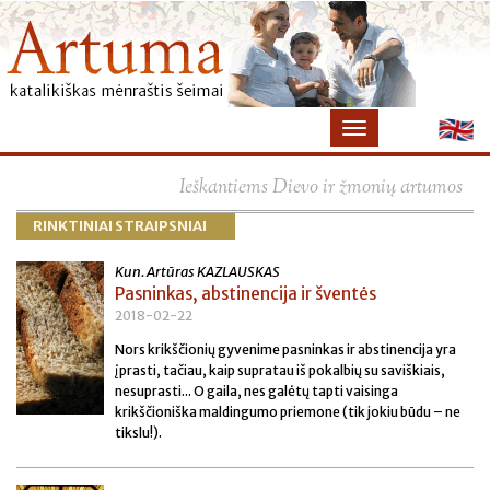
×
Ieškantiems Dievo ir žmonių artumos
RINKTINIAI STRAIPSNIAI
Kun. Artūras KAZLAUSKAS
Pasninkas, abstinencija ir šventės
2018-02-22
Nors krikščionių gyvenime pasninkas ir abstinencija yra
įprasti, tačiau, kaip supratau iš pokalbių su saviškiais,
nesuprasti... O gaila, nes galėtų tapti vaisinga
krikščioniška maldingumo priemone (tik jokiu būdu – ne
tikslu!).