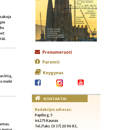
asakoja
Apie
rbu
bet
KAI.
Prenumeruoti
Paremti
Knygynas
as kitą,
io meilė
KONTAKTAI
Redakcijos adresas:
Papilio g. 5
44275 Kaunas
lemas.
Tel./faks. (0 37) 20 96 83,
us metus