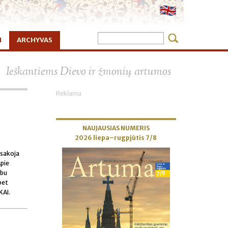
I
ARCHYVAS
×
Ieškantiems Dievo ir žmonių artumos
Reklama
NAUJAUSIAS NUMERIS
2026 liepa–rugpjūtis 7/8
asakoja
Apie
rbu
bet
KAI.