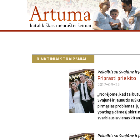
RINKTINIAI STRAIPSNIAI
Pokalbis su Svajūne ir
Priprasti prie kito
2017-09-25
„Norėjome, kad tai būtų 
Svajūnė ir Jaunutis JUŠK
pirmąsias problemas, jų 
ypatingą dėmesį skirti 
svarbiausia vienas kit
Pokalbis su Svajūne ir