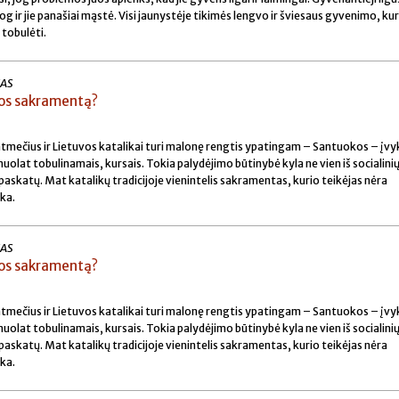
og ir jie panašiai mąstė. Visi jaunystėje tikimės lengvo ir šviesaus gyvenimo, k
 tobulėti.
KAS
kos sakramentą?
mtmečius ir Lietuvos katalikai turi malonę rengtis ypatingam – Santuokos – įvyk
 nuolat tobulinamais, kursais. Tokia palydėjimo būtinybė kyla ne vien iš socialinių
 paskatų. Mat katalikų tradicijoje vienintelis sakramentas, kurio teikėjas nėra
ka.
KAS
kos sakramentą?
mtmečius ir Lietuvos katalikai turi malonę rengtis ypatingam – Santuokos – įvyk
 nuolat tobulinamais, kursais. Tokia palydėjimo būtinybė kyla ne vien iš socialinių
 paskatų. Mat katalikų tradicijoje vienintelis sakramentas, kurio teikėjas nėra
ka.