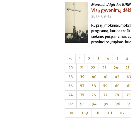
Mons. dr. Algirdas JURE
Visą gyvenimą dėk
2017-09-12
Rugsėjį mokiniai, moksle
programą, kurios troško
siekimo pusę: mamos apta
provincijos, rūpinasi k
«
1
2
3
4
5
6
20
21
22
23
24
25
38
39
40
41
42
43
56
57
58
59
60
61
74
75
76
77
78
79
92
93
94
95
96
9
108
109
110
111
112