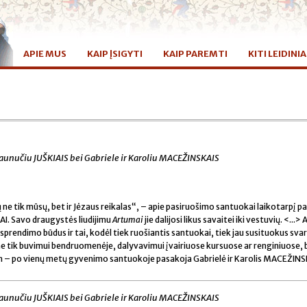
APIE MUS
KAIP ĮSIGYTI
KAIP PAREMTI
KITI LEIDINIA
 Jaunučiu JUŠKIAIS bei Gabriele ir Karoliu MACEŽINSKAIS
ne tik mūsų, bet ir Jėzaus reikalas“, – apie pasiruošimo santuokai laikotarpį p
IAI. Savo draugystės liudijimu
Artumai
jie dalijosi likus savaitei iki vestuvių. <...> 
sprendimo būdus ir tai, kodėl tiek ruošiantis santuokai, tiek jau susituokus sva
ne tik buvimui bendruomenėje, dalyvavimui įvairiuose kursuose ar renginiuose, 
am – po vienų metų gyvenimo santuokoje pasakoja Gabrielė ir Karolis MACEŽINS
 Jaunučiu JUŠKIAIS bei Gabriele ir Karoliu MACEŽINSKAIS