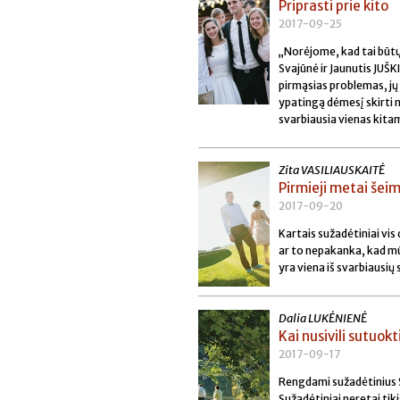
Priprasti prie kito
2017-09-25
„Norėjome, kad tai būtų 
Svajūnė ir Jaunutis JUŠK
pirmąsias problemas, jų 
ypatingą dėmesį skirti 
svarbiausia vienas kit
Zita VASILIAUSKAITĖ
Pirmieji metai šei
2017-09-20
Kartais sužadėtiniai vis 
ar to nepakanka, kad mū
yra viena iš svarbiausi
Dalia LUKĖNIENĖ
Kai nusivili sutuokti
2017-09-17
Rengdami sužadėtinius 
Sužadėtiniai neretai tiki