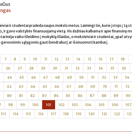
VIČIUS
ingas
iviai ir studentai pradeda naujus mokslo metus. Laimingi tie, kurie įstojo į tą st
, ir gavo valstybės finansuojamą vietą. Vis dažniau kalbama ir apie finansinę m
rinėja vaiko išleidimo į mokyklą išlaidas, o moksleiviai ir studentai, ypač atvy
uo geresnėmis sąlygomis gauti bendrabutį ar išsinuomoti kambarį.
7
8
9
10
11
12
13
14
15
16
17
18
26
27
28
29
30
31
32
33
34
35
36
44
45
46
47
48
49
50
51
52
53
54
62
63
64
65
66
67
68
69
70
71
72
80
81
82
83
84
85
86
87
88
89
90
7
98
99
100
101
102
103
104
105
106
107
113
114
115
116
117
118
119
120
121
122
12