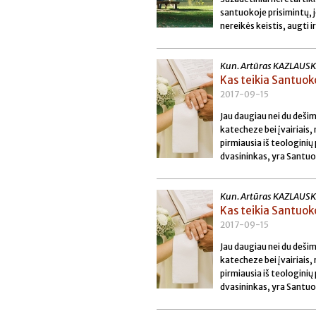
santuokoje prisimintų, j
nereikės keistis, augti ir
Kun. Artūras KAZLAUS
Kas teikia Santuo
2017-09-15
Jau daugiau nei du deši
katecheze bei įvairiais,
pirmiausia iš teologinių
dvasininkas, yra Santuo
Kun. Artūras KAZLAUS
Kas teikia Santuo
2017-09-15
Jau daugiau nei du deši
katecheze bei įvairiais,
pirmiausia iš teologinių
dvasininkas, yra Santuo