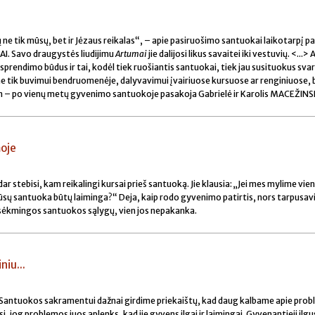
ne tik mūsų, bet ir Jėzaus reikalas“, – apie pasiruošimo santuokai laikotarpį p
IAI. Savo draugystės liudijimu
Artumai
jie dalijosi likus savaitei iki vestuvių. <...> 
sprendimo būdus ir tai, kodėl tiek ruošiantis santuokai, tiek jau susituokus sva
ne tik buvimui bendruomenėje, dalyvavimui įvairiuose kursuose ar renginiuose, 
am – po vienų metų gyvenimo santuokoje pasakoja Gabrielė ir Karolis MACEŽINS
moje
dar stebisi, kam reikalingi kursai prieš santuoką. Jie klausia: „Jei mes mylime vien
sų santuoka būtų laiminga?“ Deja, kaip rodo gyvenimo patirtis, nors tarpusav
ų sėkmingos santuokos sąlygų, vien jos nepakanka.
niu...
Santuokos sakramentui dažnai girdime priekaištų, kad daug kalbame apie prob
si, jog problemos juos aplenks, kad jie gyvens ilgai ir laimingai. Gyvenantieji ilg