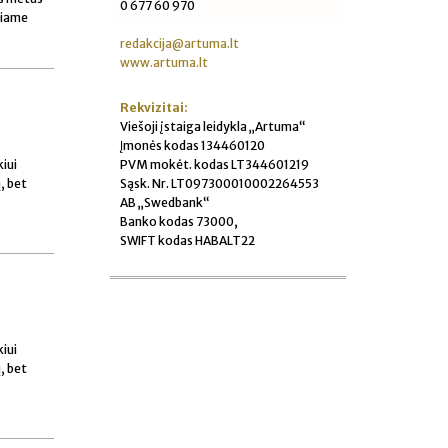
0 677 60 970
uriame
redakcija@artuma.lt
www.artuma.lt
Rekvizitai:
Viešoji įstaiga leidykla „Artuma“
Įmonės kodas 134460120
PVM mokėt. kodas LT344601219
iui
Sąsk. Nr. LT097300010002264553
, bet
AB „Swedbank“
Banko kodas 73000,
SWIFT kodas HABALT22
iui
, bet