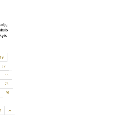
udijų
okslo
kę iš
19
37
55
73
91
3
»