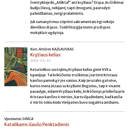
šventykloje iki „Atlikta!“ ant kryžiaus? Drąsa. Jis ištikimai
liudijo Dievą, nebijantį tapti žmogumi, pasirodyti
pažeidžiamas, netgi pralaimintis.
Juk sumanyti mus stiprinti sakramentais irgi reikėjo
dieviškos drąsos. Todėl liturgija mums yra drąsos
mokykla ir ugdytoja.
Kun. Artūras KAZLAUSKAS
Kryžiaus kelias
2016-03-23
Keturiolikos sustojimų Kryžiaus kelias gimė XVII a.
Ispanijoje. Tai krikščionio troškimas įvertinti Kristaus
kančios pamoką ir jos vaisius. Kaip Jeruzalės gatvėse,
kurios mena Jėzaus su kryžiumi žingsnius, taip ir visame
pasaulyje, eidami Kryžiaus keliu, krikščionys prisiliečia prie
Kristaus kančios ir mirties, kartu išpažindami, kad kančia
ir mirtis tokiu būdu Viešpaties buvo nugalėta amžiams.
Vyutautas SINICA
Katalikams išaušo Penktadienis