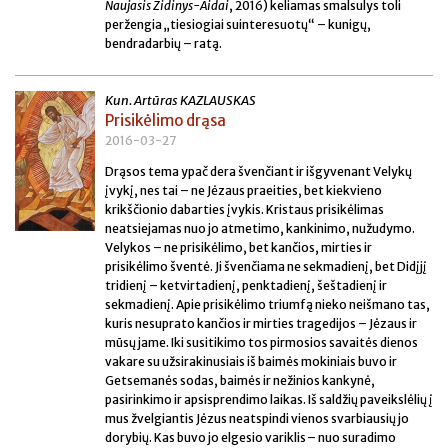
Naujasis Židinys-Aidai
, 2016) keliamas smalsulys toli
peržengia „tiesiogiai suinteresuotų“ – kunigų,
bendradarbių – ratą.
Kun. Artūras KAZLAUSKAS
Prisikėlimo drąsa
2016-03-27
Drąsos tema ypač dera švenčiant ir išgyvenant Velykų
įvykį, nes tai – ne Jėzaus praeities, bet kiekvieno
krikščionio dabarties įvykis. Kristaus prisikėlimas
neatsiejamas nuo jo atmetimo, kankinimo, nužudymo.
Velykos – ne prisikėlimo, bet kančios, mirties ir
prisikėlimo šventė. Ji švenčiama ne sekmadienį, bet Didįjį
tridienį – ketvirtadienį, penktadienį, šeštadienį ir
sekmadienį. Apie prisikėlimo triumfą nieko neišmano tas,
kuris nesuprato kančios ir mirties tragedijos – Jėzaus ir
mūsų jame. Iki susitikimo tos pirmosios savaitės dienos
vakare su užsirakinusiais iš baimės mokiniais buvo ir
Getsemanės sodas, baimės ir nežinios kankynė,
pasirinkimo ir apsisprendimo laikas. Iš saldžių paveikslėlių į
mus žvelgiantis Jėzus neatspindi vienos svarbiausių jo
dorybių. Kas buvo jo elgesio variklis
– nuo suradimo