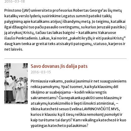
2016-03-18
Prinstono (JAV) universiteto profesorius Robertas George’as šių metų
katalikų verslo lyderių susirinkime Legatus
summit
pateikė taiklų
palyginimą apie katalikams atėjusį išbandymų metą. Jo teigimu, katalikai
ilgai džiaugėsi tuo pačiu pasaulio svetingumu, su kuriuo Jeruzalė pasitiko į
ją atvykusį Kristų, tačiau tas laikas baigėsi – katalikams Vakaruose
išaušo Penktadienis. Laikas, kai norint „pakelti kryžių ir eiti paskui Kristų“
daug kam tenka ar greitai teks atsisakyti patogumų, statuso, karjeros ir
net laisvės.
Savo dovanas Jis dalija pats
2016-03-15
Pirmiausia vaikams, paskui jaunimui ir net suaugusiesiems
reikia pamokymų. Ypač tuomet, kai kyla klausimų dėl
tikėjimo ar suabejojama – kodėl reikia rengtis
sakramentams? Čia nepakanka pakišti seno klausimų ir
atsakymų katekizmėlio ir liepti išmokti atmintinai, –
tikina katechetė sesuo Evelina LAVRINOVIČIŪTĖ MVS,
kurios ir klausiu: ką iš tiesų reiškia
nemokantį pamokyti
ir
kaip turėtume tai daryti? Kam reikalinga katechezė ir kuo
ypatingas katecheto pašaukimas?