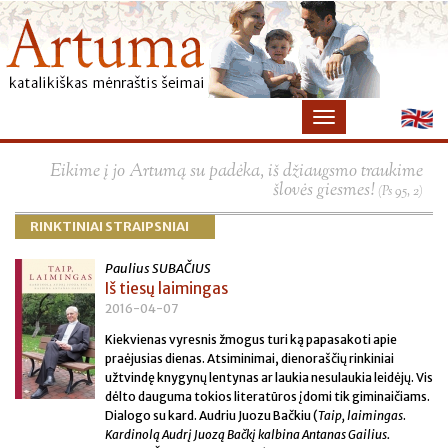
×
Eikime į jo Artumą su padėka, iš džiaugsmo traukime
šlovės giesmes!
(Ps 95, 2)
RINKTINIAI STRAIPSNIAI
Paulius SUBAČIUS
Iš tiesų laimingas
2016-04-07
Kiekvienas vyresnis žmogus turi ką papasakoti apie
praėjusias dienas. Atsiminimai, dienoraščių rinkiniai
užtvindę knygynų lentynas ar laukia nesulaukia leidėjų. Vis
dėlto dauguma tokios literatūros įdomi tik giminaičiams.
Dialogo su kard. Audriu Juozu Bačkiu (
Taip, laimingas
.
Kardinolą Audrį Juozą Bačkį kalbina Antanas Gailius.