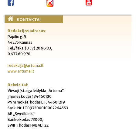
KONTAKTAI
Redakcijos adresas:
Papilio g. 5
44275 Kaunas
Tel./faks. (0 37) 20 96 83,
0 677 60 970
redakcija@artuma.lt
www.artuma.lt
Rekvizitai:
Viešoji įstaiga leidykla „Artuma“
Įmonės kodas 134460120
PVM mokėt. kodas LT344601219
Sąsk. Nr. LT097300010002264553
AB „Swedbank“
Banko kodas 73000,
SWIFT kodas HABALT22