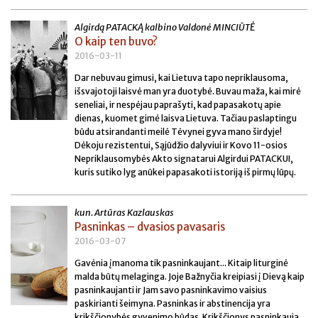
Algirdą PATACKĄ kalbino Valdonė MINCIŪTĖ
O kaip ten buvo?
2016-03-11
Dar nebuvau gimusi, kai Lietuva tapo nepriklausoma,
išsvajotoji laisvė man yra duotybė. Buvau maža, kai mirė
seneliai, ir nespėjau paprašyti, kad papasakotų apie
dienas, kuomet gimė laisva Lietuva. Tačiau paslaptingu
būdu atsirandanti meilė Tėvynei gyva mano širdyje!
Dėkoju rezistentui, Sąjūdžio dalyviui ir Kovo 11-osios
Nepriklausomybės Akto signatarui Algirdui PATACKUI,
kuris sutiko lyg anūkei papasakoti istoriją iš pirmų lūpų.
kun. Artūras Kazlauskas
Pasninkas – dvasios pavasaris
2016-03-07
Gavėnia įmanoma tik pasninkaujant... Kitaip liturginė
malda būtų melaginga. Joje Bažnyčia kreipiasi į Dievą kaip
pasninkaujanti ir Jam savo pasninkavimo vaisius
paskirianti šeimyna. Pasninkas ir abstinencija yra
krikščionybės gyvenimo būdas. Krikščionys pasninkauja