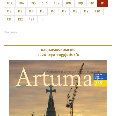
103
104
105
106
107
108
109
110
111
112
113
114
115
116
117
118
119
120
121
122
123
»
Reklama
NAUJAUSIAS NUMERIS
2026 liepa–rugpjūtis 7/8