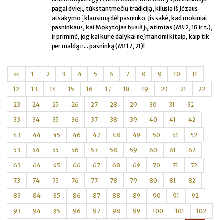
pagal dviejų tūkstantmečių tradiciją, kilusią iš Jėzaus
atsakymo į klausimą dėl pasninko. Jis sakė, kad mokiniai
pasninkaus, kai Mokytojas bus iš jų atimtas (
Mk
2, 18 ir t.),
ir priminė, jog kai kurie dalykai neįmanomi kitaip, kaip tik
per maldą ir... pasninką (
Mt
17, 21)!
«
1
2
3
4
5
6
7
8
9
10
11
12
13
14
15
16
17
18
19
20
21
22
23
24
25
26
27
28
29
30
31
32
33
34
35
36
37
38
39
40
41
42
43
44
45
46
47
48
49
50
51
52
53
54
55
56
57
58
59
60
61
62
63
64
65
66
67
68
69
70
71
72
73
74
75
76
77
78
79
80
81
82
83
84
85
86
87
88
89
90
91
92
93
94
95
96
97
98
99
100
101
102