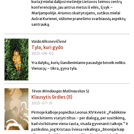
kuria ji mielai dalijosi metinėje Lietuvos šeimos centrų
konferencijoje, jau antrus metus iš eilės, šįsyk –
Marijampolėje.
Artumos
skaitytojams, sutikus mielai
Aušrai Kurienei, siūlome pranešimo svarbiausių aspektų
santrauką.
Vaida Alksnevičienė
Tyla, kuri gydo
2025-08-02
Yra dalykų, kurių šiandieniniame pasaulyje beveik neliko.
Vienas jų – tikra, gyva tyla.
Tėvas Mindaugas Malinauskas SJ
Klausytis širdies (II)
2025-07-31
Pirmoje kalboje popiežius Leonas XIV kvietė: „Padėkime
vieni kitiems statyti tiltus – per dialogą, per susitikimą,
kad visi būtume viena tauta, visada gyvenanti taikoje.“ Ir
patikslino, jog Kristaus šviesa reikalinga „žmonijai kaip