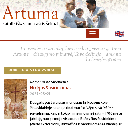
×
Tu parodysi man taką, kuris veda į gyvenimą. Tavo
Artume – džiaugsmo pilnatvė, Tavo dešinėje – amžina
linksmybė.
(Ps 16, 11)
RINKTINIAI STRAIPSNIAI
Romanas Kazakevičius
Nikėjos Susirinkimas
2025-08-21
Daugelis pastaraisiais mėnesiais krikščioniškoje
žiniasklaidoje neabejotinai matė
Nikėjos Susirinkimo
pavadinimą, kaip ir tokio minėjimo priežastį – 1700 metų
jubiliejų nuo pirmojo visuotinio Bažnyčios Susirinkimo.
Įvairios krikščionių Bažnyčios ir bendruomenės vienaip ar