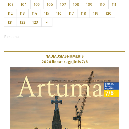
103
104
105
106
107
108
109
110
111
112
113
114
115
116
117
118
119
120
121
122
123
»
Reklama
NAUJAUSIAS NUMERIS
2026 liepa–rugpjūtis 7/8