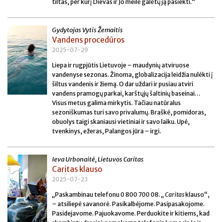
tiltas, per kurį Dievas ir Jo meilė galėtų ją pasiekti.“
Gydytojas Vytis Žemaitis
Vandens procedūros
2025-07-29
Liepa ir rugpjūtis Lietuvoje – maudynių atviruose
vandenyse sezonas. Žinoma, globalizacija leidžia nulėkti į
šiltus vandenis ir žiemą. O dar uždari ir pusiau atviri
vandens pramogų parkai, karštųjų šaltinių baseinai…
Visus metus galima mirkytis. Tačiau natūralus
sezoniškumas turi savo privalumų. Braškė, pomidoras,
obuolys taigi skaniausi vietiniai ir savo laiku. Upė,
tvenkinys, ežeras, Palangos jūra – irgi.
Ieva Urbonaitė, Lietuvos Caritas
Caritas klauso
2025-07-23
„Paskambinau telefonu 0 800 700 08. „
Caritas
klauso“,
– atsiliepė savanorė. Pasikalbėjome. Pasipasakojome.
Pasidejavome. Pajuokavome. Perduokite ir kitiems, kad