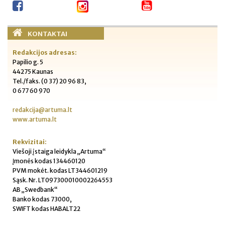
KONTAKTAI
Redakcijos adresas:
Papilio g. 5
44275 Kaunas
Tel./faks. (0 37) 20 96 83,
0 677 60 970
redakcija@artuma.lt
www.artuma.lt
Rekvizitai:
Viešoji įstaiga leidykla „Artuma“
Įmonės kodas 134460120
PVM mokėt. kodas LT344601219
Sąsk. Nr. LT097300010002264553
AB „Swedbank“
Banko kodas 73000,
SWIFT kodas HABALT22