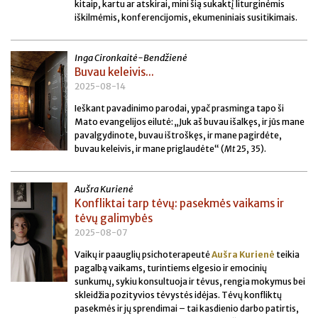
kitaip, kartu ar atskirai, mini šią sukaktį liturginėmis
iškilmėmis, konferencijomis, ekumeniniais susitikimais.
Inga Cironkaitė-Bendžienė
Buvau keleivis...
2025-08-14
Ieškant pavadinimo parodai, ypač prasminga tapo ši
Mato evangelijos eilutė: „Juk aš buvau išalkęs, ir jūs mane
pavalgydinote, buvau ištroškęs, ir mane pagirdėte,
buvau keleivis, ir mane priglaudėte“ (
Mt
25, 35).
Aušra Kurienė
Konfliktai tarp tėvų: pasekmės vaikams ir
tėvų galimybės
2025-08-07
Vaikų ir paauglių psichoterapeutė
Aušra Kurienė
teikia
pagalbą vaikams, turintiems elgesio ir emocinių
sunkumų, sykiu konsultuoja ir tėvus, rengia mokymus bei
skleidžia pozityvios tėvystės idėjas. Tėvų konfliktų
pasekmės ir jų sprendimai – tai kasdienio darbo patirtis,