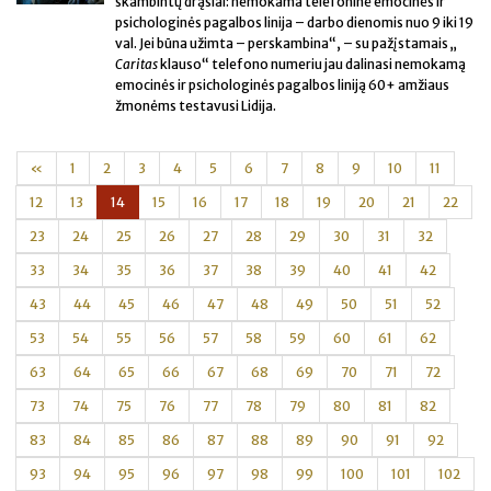
skambintų drąsiai: nemokama telefoninė emocinės ir
psichologinės pagalbos linija – darbo dienomis nuo 9 iki 19
val. Jei būna užimta – perskambina“, – su pažįstamais „
Caritas
klauso“ telefono numeriu jau dalinasi nemokamą
emocinės ir psichologinės pagalbos liniją 60+ amžiaus
žmonėms testavusi Lidija.
«
1
2
3
4
5
6
7
8
9
10
11
12
13
14
15
16
17
18
19
20
21
22
23
24
25
26
27
28
29
30
31
32
33
34
35
36
37
38
39
40
41
42
43
44
45
46
47
48
49
50
51
52
53
54
55
56
57
58
59
60
61
62
63
64
65
66
67
68
69
70
71
72
73
74
75
76
77
78
79
80
81
82
83
84
85
86
87
88
89
90
91
92
93
94
95
96
97
98
99
100
101
102