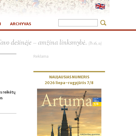
I
ARCHYVAS
×
Tavo dešinėje – amžina linksmybė.
(Ps 16, 11)
Reklama
NAUJAUSIAS NUMERIS
2026 liepa–rugpjūtis 7/8
ms reikėtų
ms