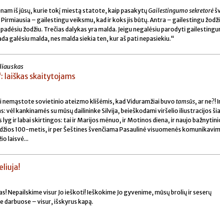
ienam iš jūsų, kurie tokį miestą statote, kaip pasakytų
Gailestingumo sekretorė
šv
. Pirmiausia – gailestingu veiksmu, kad ir koks jis būtų. Antra – gailestingu žodži
 padėsiu žodžiu. Trečias dalykas yra malda. Jeigu negalėsiu parodyti gailesting
ada galėsiu malda, nes malda siekia ten, kur aš pati nepasiekiu.“
liauskas
 laiškas skaitytojams
krai nemąstote sovietinio ateizmo klišėmis, kad Viduramžiai buvo
tamsūs
, ar ne?! I
: vėl kankinamės su mūsų dailininke Silvija, beieškodami viršelio iliustracijos š
lyg ir labai skirtingos: tai ir Marijos mėnuo, ir Motinos diena, ir naujo bažnytini
džios 100-metis, ir per Šeštines švenčiama Pasaulinė visuomenės komunikavi
o laisvė...
eliuja!
yvas! Nepailskime visur Jo ieškoti! Ieškokime Jo gyvenime, mūsų brolių ir seserų
e darbuose – visur, išskyrus kapą.