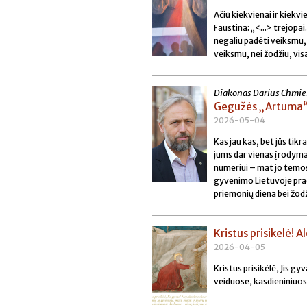
Ačiū kiekvienai ir kiekv
Faustina: „<...> trejopai
negaliu padėti veiksmu,
veiksmu, nei žodžiu, vis
Diakonas Darius Chmie
Gegužės „Artuma“:
2026-05-04
Kas jau kas, bet jūs ti
jums dar vienas įrodymas
numeriui – mat jo temos 
gyvenimo Lietuvoje pra
priemonių diena bei žodži
Kristus prisikelė! Al
2026-04-05
Kristus prisikėlė, Jis g
veiduose, kasdieniniuos