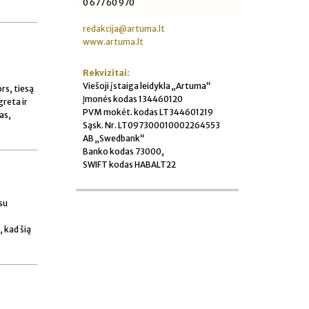
0 677 60 970
redakcija@artuma.lt
www.artuma.lt
Rekvizitai:
Viešoji įstaiga leidykla „Artuma“
ors, tiesą
Įmonės kodas 134460120
greta ir
PVM mokėt. kodas LT344601219
as,
Sąsk. Nr. LT097300010002264553
AB „Swedbank“
Banko kodas 73000,
SWIFT kodas HABALT22
su
, kad šią