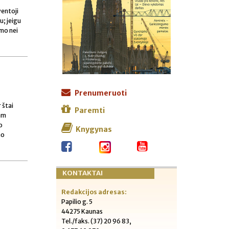
entoji
u; jeigu
umo nei
Prenumeruoti
r štai
Paremti
iam
o
Knygynas
mo
KONTAKTAI
Redakcijos adresas:
Papilio g. 5
44275 Kaunas
Tel./faks. (37) 20 96 83,