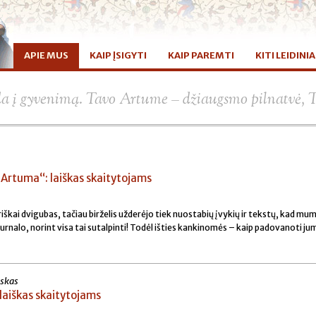
APIE MUS
KAIP ĮSIGYTI
KAIP PAREMTI
KITI LEIDINIA
da į gyvenimą. Tavo Artume – džiaugsmo pilnatvė, 
Artuma“: laiškas skaitytojams
iškai dvigubas, tačiau birželis užderėjo tiek nuostabių įvykių ir tekstų, kad mu
urnalo, norint visa tai sutalpinti! Todėl išties kankinomės – kaip padovanoti ju
uskas
laiškas skaitytojams