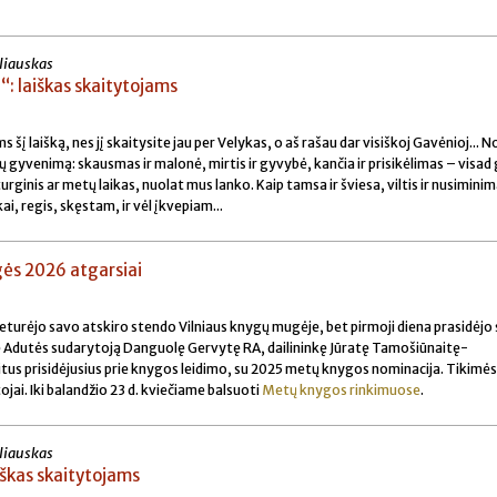
liauskas
: laiškas skaitytojams
šį laišką, nes jį skaitysite jau per Velykas, o aš rašau dar visiškoj Gavėnioj... N
sų gyvenimą: skausmas ir malonė, mirtis ir gyvybė, kančia ir prisikėlimas – visad 
urginis ar metų laikas, nuolat mus lanko. Kaip tamsa ir šviesa, viltis ir nusiminim
ai, regis, skęstam, ir vėl įkvepiam...
ės 2026 atgarsiai
eturėjo savo atskiro stendo Vilniaus knygų mugėje, bet pirmoji diena prasidėjo 
 Adutės sudarytoją Danguolę Gervytę RA, dailininkę Jūratę Tamošiūnaitę-
itus prisidėjusius prie knygos leidimo, su 2025 metų knygos nominacija. Tikimės
ojai. Iki balandžio 23 d. kviečiame balsuoti
Metų knygos rinkimuose
.
liauskas
škas skaitytojams