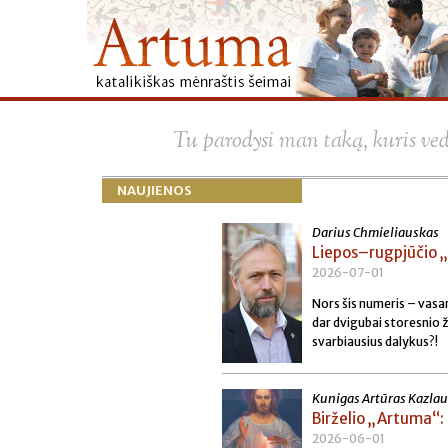
Tu parodysi man taką, kuris ve
NAUJIENOS
Darius Chmieliauskas
Liepos–rugpjūčio „
2026-07-01
Nors šis numeris – vasar
dar dvigubai storesnio ž
svarbiausius dalykus?!
Kunigas Artūras Kazla
Birželio „Artuma“: 
2026-06-01