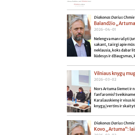
Diakonas Darius Chmie
Balandžio „Artuma“
2026-04-01
Nelengva man rašyti Jums 
sakant, tai irgi apie mū
neklausia, koks dabar lit
liūdesys ir džiaugsmas, k
Vilniaus knygų mug
2026-03-02
Nors Artuma šiemet ir n
fanfaromis! Sveikiname
Karašauskienę ir visus k
knygą įvertins ir skaityt
Diakonas Darius Chmie
Kovo „Artuma“: lai