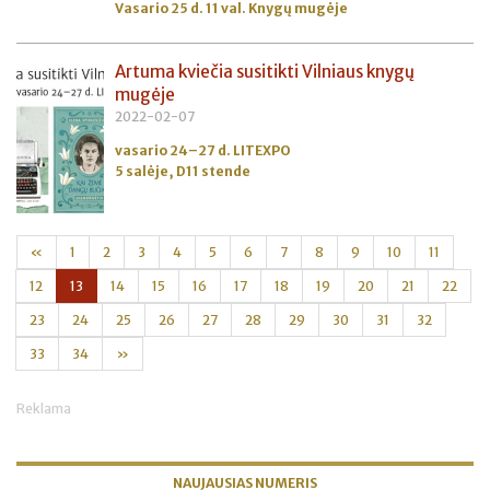
Vasario 25 d. 11 val. Knygų mugėje
Artuma kviečia susitikti Vilniaus knygų
mugėje
2022-02-07
vasario 24–27 d. LITEXPO
5 salėje, D11 stende
«
1
2
3
4
5
6
7
8
9
10
11
12
13
14
15
16
17
18
19
20
21
22
23
24
25
26
27
28
29
30
31
32
33
34
»
Reklama
NAUJAUSIAS NUMERIS