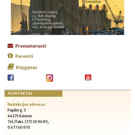
Prenumeruoti
Paremti
Knygynas
KONTAKTAI
Redakcijos adresas:
Papilio g. 5
44275 Kaunas
Tel./faks. (37) 20 96 83,
0 677 60 970