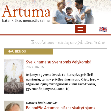
×
Tavo Artume – džiaugsmo pilnatvė.
(Ps 16, 11)
NAUJIENOS
Sveikiname su Šventomis Velykomis!
2022-04-16
Jei jumyse gyvena Dvasia to, kuris Jėzų prikėlė iš
numirusių, tai jis – prikėlęs iš numirusių Kristų Jėzų –
atgaivins ir jūsų mirtinguosius kūnus savo Dvasia,
gyvenančia jumyse. (
Rom
8, 11)
Darius Chmieliauskas
Balandžio Artuma: laiškas skaitytojams