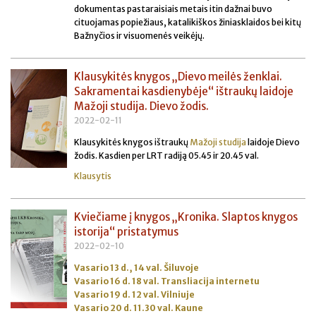
dokumentas pastaraisiais metais itin dažnai buvo
cituojamas popiežiaus, katalikiškos žiniasklaidos bei kitų
Bažnyčios ir visuomenės veikėjų.
Klausykitės knygos „Dievo meilės ženklai.
Sakramentai kasdienybėje“ ištraukų laidoje
Mažoji studija. Dievo žodis.
2022-02-11
Klausykitės knygos ištraukų
Mažoji studija
laidoje Dievo
žodis. Kasdien per LRT radiją 05.45 ir 20.45 val.
Klausytis
Kviečiame į knygos „Kronika. Slaptos knygos
istorija“ pristatymus
2022-02-10
Vasario 13 d., 14 val. Šiluvoje
Vasario 16 d. 18 val. Transliacija internetu
Vasario 19 d. 12 val. Vilniuje
Vasario 20 d. 11.30 val. Kaune