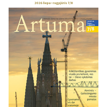
2026 liepa–rugpjūtis 7/8