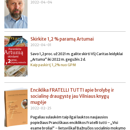
2022-04-04
Skirkite 1,2 % paramą Artumai
2022-04-01
Savo 1,2 proc. už 2021 m. galite skirti VšĮ Caritas leidyklai
„Artuma“ iki 2022 m. gegužės 2 d.
Kaip paskirtį 1,2% nuo GPM
Enciklika FRATELLI TUTTI apie brolybę ir
socialinę draugystę jau Vilniaus knygų
mugėje
2022-02-25
Pagaliau sulaukėm taip ilgai lauktos naujausios
popiežiaus Pranciškaus enciklikos Fratelli tutti – „Visi
esame broliai“ – lietuviškai! Bažnyčios socialinio mokymo