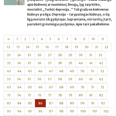
apie liūdnesnį ar nusiminusį žmogų, lyg tarp kitko,
mestelėti: „Turbūt depresija...“ Toli gražu ne kiekvienas
liūdesys yra liga. Depresija – tai ypatingas liūdesys, o šią
ligą nustato tik gydytojas. Suprantama, visi turėtų įtarti,
pastebėti grėsmingus požymius. Apie tai ir pakalbėkime.
«
1
2
3
4
5
6
7
8
9
10
11
12
13
14
15
16
17
18
19
20
21
22
23
24
25
26
27
28
29
30
31
32
33
34
35
36
37
38
39
40
41
42
43
44
45
46
47
48
49
50
51
52
53
54
55
56
57
58
59
60
61
62
63
64
65
66
67
68
69
70
71
72
73
74
75
76
77
78
79
80
81
82
83
84
85
86
87
88
89
90
91
92
93
94
95
96
97
98
99
100
101
102