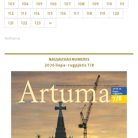
103
104
105
106
107
108
109
110
111
112
113
114
115
116
117
118
119
120
121
122
123
»
Reklama
NAUJAUSIAS NUMERIS
2026 liepa–rugpjūtis 7/8