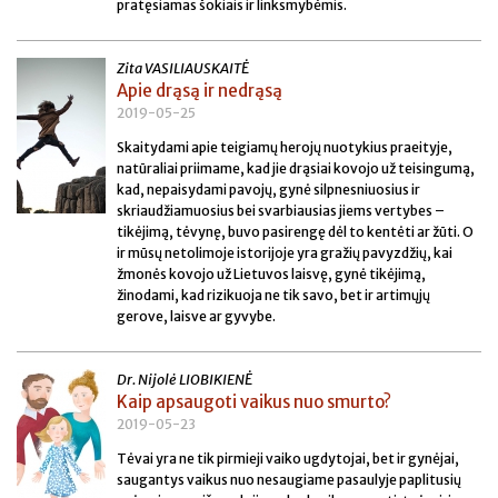
pratęsiamas šokiais ir linksmybėmis.
Zita VASILIAUSKAITĖ
Apie drąsą ir nedrąsą
2019-05-25
Skaitydami apie teigiamų herojų nuotykius praeityje,
natūraliai priimame, kad jie drąsiai kovojo už teisingumą,
kad, nepaisydami pavojų, gynė silpnesniuosius ir
skriaudžiamuosius bei svarbiausias jiems vertybes –
tikėjimą, tėvynę, buvo pasirengę dėl to kentėti ar žūti. O
ir mūsų netolimoje istorijoje yra gražių pavyzdžių, kai
žmonės kovojo už Lietuvos laisvę, gynė tikėjimą,
žinodami, kad rizikuoja ne tik savo, bet ir artimųjų
gerove, laisve ar gyvybe.
Dr. Nijolė LIOBIKIENĖ
Kaip apsaugoti vaikus nuo smurto?
2019-05-23
Tėvai yra ne tik pirmieji vaiko ugdytojai, bet ir gynėjai,
saugantys vaikus nuo nesaugiame pasaulyje paplitusių