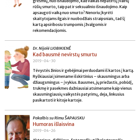
grėsmių, nuo išnaudojimo, kad vaikas nepatirtų įvairių
rūšių smurto, taip pat ir seksualinio išnaudojimo. Kaip
apsaugoti vaiką nuo smurto? Nenoriu įkyrėti
skaitytojams ilgais ir nuobodžiais straipsniais, tad šį
kartą apsiribosiu trumpomis įžvalgomis ir
rekomendacijomis.
Dr. Nijolė LIOBIKIENĖ
Kad bausmė nevirstų smurtu
2019-04-30
Tėvystės žinios ir gebėjimai perduodami iš kartos į kartą.
Ryškiausiai įsimename išskirtinius – skausmingus arba
džiaugsmingus – įvykius. Bausmes, jų priežastis, pobūdį,
trukmę ir pasekmes dažniausiai atsimename kaip vienus
skausmingiausių vaikystės patyrimų, deja, linkusius
pasikartoti ir kitoje kartoje.
Pokalbis su Rimu ŠAPAUSKU
Humoras išlaisvina
2019-04-26