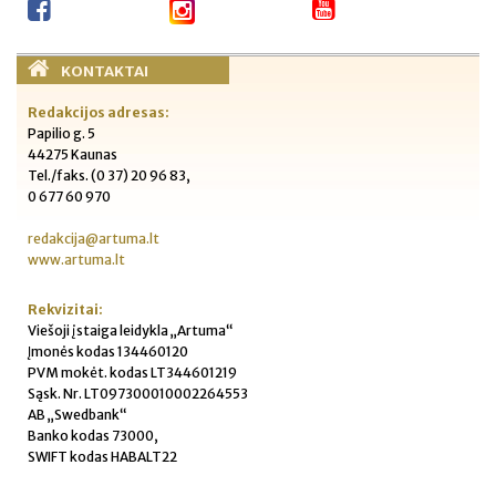
KONTAKTAI
Redakcijos adresas:
Papilio g. 5
44275 Kaunas
Tel./faks. (0 37) 20 96 83,
0 677 60 970
redakcija@artuma.lt
www.artuma.lt
Rekvizitai:
Viešoji įstaiga leidykla „Artuma“
Įmonės kodas 134460120
PVM mokėt. kodas LT344601219
Sąsk. Nr. LT097300010002264553
AB „Swedbank“
Banko kodas 73000,
SWIFT kodas HABALT22