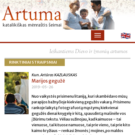
×
Ieškantiems Dievo ir žmonių artumos
RINKTINIAI STRAIPSNIAI
Kun. Artūras KAZLAUSKAS
Marijos gegužė
2019-05-26
Nuo vaikystės prisimenu litaniją, kuri skambėdavo mūsų
parapijos bažnyčioje kiekvieną gegužės vakarą. Prisimenu
rankoje laikytą fotografuotą mąstymų kiekvienai
gegužės dienai knygelę ir kitą, spausdintą mašinėle vos
įžiūrimu tekstu. Vėliau sužinojau, kad kaimuose – tai
vienuose, tai kituose namuose, tai prie vieno, tai prie kito
kaimo kryžiaus – renkasi žmonės į mojines,po maldos