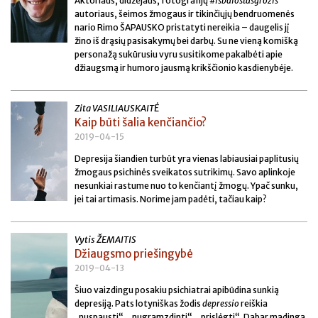
Aktoriaus, didžėjaus, fotografijų
#išbalostasgrožis
autoriaus, šeimos žmogaus ir tikinčiųjų bendruomenės
nario Rimo ŠAPAUSKO pristatyti nereikia – daugelis jį
žino iš drąsių pasisakymų bei darbų. Su ne vieną komišką
personažą sukūrusiu vyru susitikome pakalbėti apie
džiaugsmą ir humoro jausmą krikščionio kasdienybėje.
Zita VASILIAUSKAITĖ
Kaip būti šalia kenčiančio?
2019-04-15
Depresija šiandien turbūt yra vienas labiausiai paplitusių
žmogaus psichinės sveikatos sutrikimų. Savo aplinkoje
nesunkiai rastume nuo to kenčiantį žmogų. Ypač sunku,
jei tai artimasis. Norime jam padėti, tačiau kaip?
Vytis ŽEMAITIS
Džiaugsmo priešingybė
2019-04-13
Šiuo vaizdingu posakiu psichiatrai apibūdina sunkią
depresiją. Pats lotyniškas žodis
depressio
reiškia
„nuspausti“, „nugramzdinti“, „prislėgti“. Dabar madinga