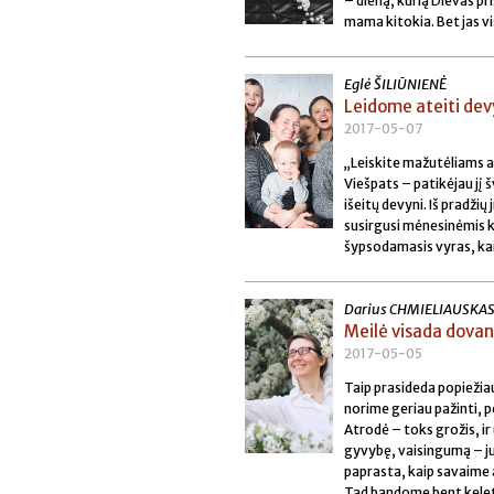
– dieną, kurią Dievas pr
mama kitokia. Bet jas vis
Eglė ŠILIŪNIENĖ
Leidome ateiti dev
2017-05-07
„Leiskite mažutėliams a
Viešpats – patikėjau jį 
išeitų devyni. Iš pradžių
susirgusi mėnesinėmis ka
šypsodamasis vyras, kai
Darius CHMIELIAUSKA
Meilė visada dovan
2017-05-05
Taip prasideda popiežiau
norime geriau pažinti, p
Atrodė – toks grožis, ir
gyvybę, vaisingumą – ju
paprasta, kaip savaime at
Tad bandome bent kelet