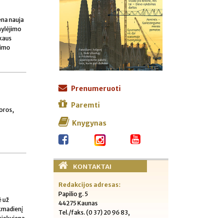
ena nauja
mylėjimo
škaus
mimo
Prenumeruoti
Paremti
poros,
Knygynas
KONTAKTAI
Redakcijos adresas:
Papilio g. 5
ė už
44275 Kaunas
ekmadienį
Tel./faks. (0 37) 20 96 83,