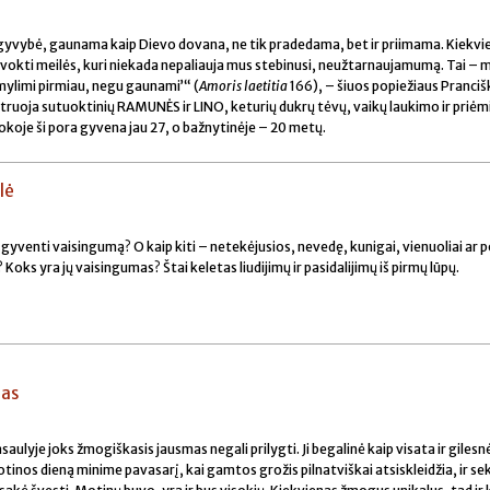
 gyvybė, gaunama kaip Dievo dovana, ne tik pradedama, bet ir priimama. Kiekvi
vokti meilės, kuri niekada nepaliauja mus stebinusi, neužtarnaujamumą. Tai – 
 mylimi pirmiau, negu gaunami’“ (
Amoris laetitia
166), – šiuos popiežiaus Pranci
ustruoja sutuoktinių RAMUNĖS ir LINO, keturių dukrų tėvų, vaikų laukimo ir priė
tuokoje ši pora gyvena jau 27, o bažnytinėje – 20 metų.
lė
 išgyventi vaisingumą? O kaip kiti – netekėjusios, nevedę, kunigai, vienuoliai ar 
Koks yra jų vaisingumas? Štai keletas liudijimų ir pasidalijimų iš pirmų lūpų.
nas
aulyje joks žmogiškasis jausmas negali prilygti. Ji begalinė kaip visata ir gilesn
tinos dieną minime pavasarį, kai gamtos grožis pilnatviškai atsiskleidžia, ir s