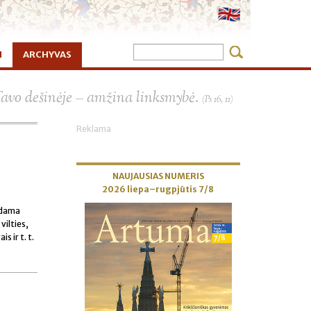
I
ARCHYVAS
×
Tavo dešinėje – amžina linksmybė.
(Ps 16, 11)
Reklama
NAUJAUSIAS NUMERIS
2026 liepa–rugpjūtis 7/8
rėdama
vilties,
s ir t. t.