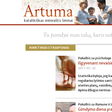
Tu parodysi man taką, kuris ve
RINKTINIAI STRAIPSNIAI
Pokalbis su psichologe
Išgyvenant nevais
2017-05-26
Statistika byloja, jog 
reguliarius lytinius san
ateities planų, vaizdinių
Apima džiugus nerimas –
Pokalbis su Ramune ir 
Gimdymo diena yra