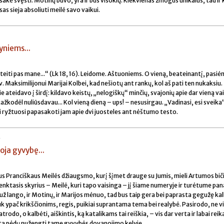
isakė švęsti. Motinų buvo, yra ir bus visokių. Kiekvienas žmogus unikalus, tad ir
as sieja absoliuti meilė savo vaikui.
yniems...
teiti pas mane...“ (Lk 18, 16). Leidome. Aštuoniems. O vieną, beateinantį, pasi
šv. Maksimilijonui Marijai Kolbei, kad nešiotų ant rankų, kol aš pati ten nukaksiu.
 jie ateidavo į širdį: kildavo keistų, „nelogiškų“ minčių, svajonių apie dar vieną vai
žkodėl nuliūsdavau... Kol vieną dieną – ups! – nesusirgau. „Vadinasi, esi sveika
 ryžtuosi papasakoti jam apie dvi juosteles ant nėštumo testo.
S
oja gyvybę...
s Pranciškaus Meilės džiaugsmo, kurį šįmet drauge su Jumis, mieli Artumos bičiu
enktasis skyrius – Meilė, kuri tapo vaisinga – jį šiame numeryje ir turėtume pan
 už lango, ir Motinų, ir Marijos mėnuo, tad bus taip gera bei paprasta gegužę kal
k ypač krikščionims, regis, puikiai suprantama tema bei realybė. Pasirodo, ne vi
rodo, o kalbėti, aiškintis, ką katalikams tai reiškia, – vis dar verta ir labai reik
ą pėdų nužengti tame gyvybės dovanojimo kelyje.