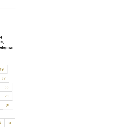
ją
ūtų
elėjimai
19
37
55
73
91
3
»