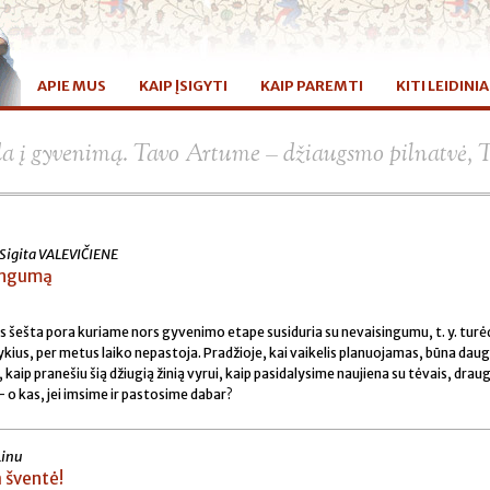
APIE MUS
KAIP ĮSIGYTI
KAIP PAREMTI
KITI LEIDINIA
da į gyvenimą. Tavo Artume – džiaugsmo pilnatvė, 
 Sigita VALEVIČIENE
ingumą
kas šešta pora kuriame nors gyvenimo etape susiduria su nevaisingumu, t. y. tu
tykius, per metus laiko nepastoja. Pradžioje, kai vaikelis planuojamas, būna daug 
, kaip pranešiu šią džiugią žinią vyrui, kaip pasidalysime naujiena su tėvais, draugai
 o kas, jei imsime ir pastosime dabar?
Linu
 šventė!