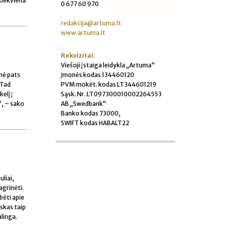
 kiekviena
0 677 60 970
redakcija@artuma.lt
www.artuma.lt
Rekvizitai:
Viešoji įstaiga leidykla „Artuma“
Įmonės kodas 134460120
ėmė pats
PVM mokėt. kodas LT344601219
 Tad
Sąsk. Nr. LT097300010002264553
kelį;
AB „Swedbank“
“, – sako
Banko kodas 73000,
SWIFT kodas HABALT22
liai,
agrinėti.
bėti apie
skas taip
alinga.