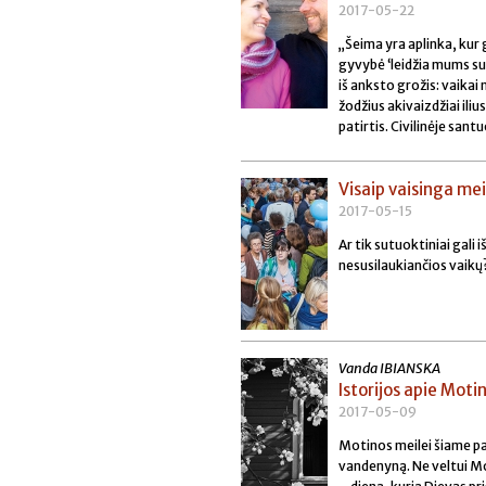
2017-05-22
„Šeima yra aplinka, kur
gyvybė ‘leidžia mums su
iš anksto grožis: vaikai
žodžius akivaizdžiai ili
patirtis. Civilinėje san
Visaip vaisinga mei
2017-05-15
Ar tik sutuoktiniai gali
nesusilaukiančios vaikų? 
Vanda IBIANSKA
Istorijos apie Moti
2017-05-09
Motinos meilei šiame pas
vandenyną. Ne veltui Mo