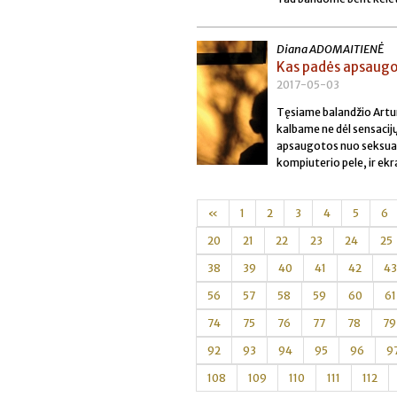
Diana ADOMAITIENĖ
Kas padės apsaugot
2017-05-03
Tęsiame balandžio Artum
kalbame ne dėl sensacij
apsaugotos nuo seksualin
kompiuterio pele, ir ekr
«
1
2
3
4
5
6
20
21
22
23
24
25
38
39
40
41
42
43
56
57
58
59
60
61
74
75
76
77
78
79
92
93
94
95
96
9
108
109
110
111
112