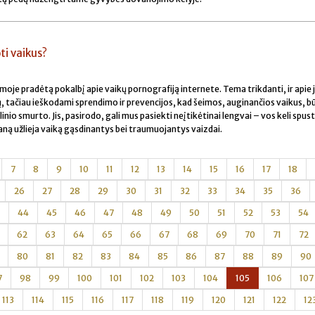
i vaikus?
oje pradėtą pokalbį apie vaikų pornografiją internete. Tema trikdanti, ir apie 
ų, tačiau ieškodami sprendimo ir prevencijos, kad šeimos, auginančios vaikus, b
io smurto. Jis, pasirodo, gali mus pasiekti neįtikėtinai lengvai – vos keli spust
aną užlieja vaiką gąsdinantys bei traumuojantys vaizdai.
7
8
9
10
11
12
13
14
15
16
17
18
26
27
28
29
30
31
32
33
34
35
36
44
45
46
47
48
49
50
51
52
53
54
62
63
64
65
66
67
68
69
70
71
72
80
81
82
83
84
85
86
87
88
89
90
7
98
99
100
101
102
103
104
105
106
107
113
114
115
116
117
118
119
120
121
122
12