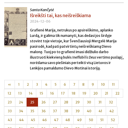
Santa Kančytė
Išreikšti tai, kas neišreiškiama
2024-12-06
Grafienė Marija, netrukus po apsireiškimo, aplanko
Lurdą, ir galima tik numanyti, kas dedasi jos širdyje
stovint toje vietoje, kur Švenčiausioji Mergelė Marija
pasirodė, kad pati patvirtintų neišreiškiamą Dievo
malonę. Tuoj po to grafienė imasi didžiulio darbo
iliustruoti kiekvieną bulės
Ineffabilis Deus
vertimo puslapį,
norėdama savo piešiniais perteikti visą Lietuvos ir
Lenkijos pamaldumo Dievo Motinai istoriją.
«
1
2
3
4
5
6
7
8
9
10
11
12
13
14
15
16
17
18
19
20
21
22
23
24
25
26
27
28
29
30
31
32
33
34
35
36
37
38
39
40
41
42
43
44
45
46
47
48
49
50
51
52