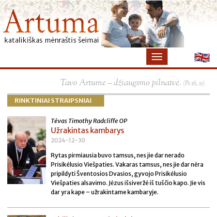
×
Tavo Artume – džiaugsmo pilnatvė.
(Ps 16, 11)
RINKTINIAI STRAIPSNIAI
Tėvas Timothy Radcliffe OP
Užrakintas kambarys
2024-12-30
Rytas pirmiausia buvo tamsus, nes jie dar nerado
Prisikėlusio Viešpaties. Vakaras tamsus, nes jie dar nėra
pripildyti Šventosios Dvasios, gyvojo Prisikėlusio
Viešpaties alsavimo. Jėzus išsiveržė iš tuščio kapo. Jie vis
dar yra kape – užrakintame kambaryje.