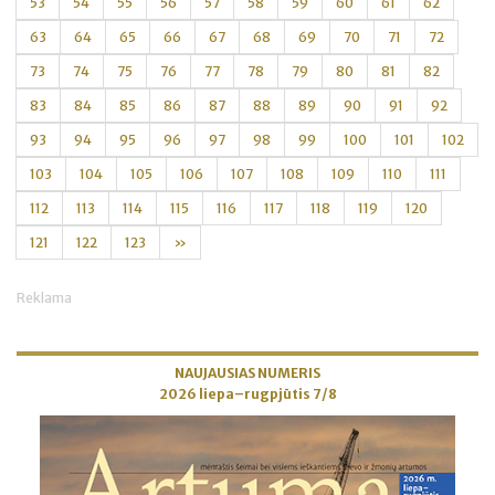
53
54
55
56
57
58
59
60
61
62
63
64
65
66
67
68
69
70
71
72
73
74
75
76
77
78
79
80
81
82
83
84
85
86
87
88
89
90
91
92
93
94
95
96
97
98
99
100
101
102
103
104
105
106
107
108
109
110
111
112
113
114
115
116
117
118
119
120
121
122
123
»
Reklama
NAUJAUSIAS NUMERIS
2026 liepa–rugpjūtis 7/8