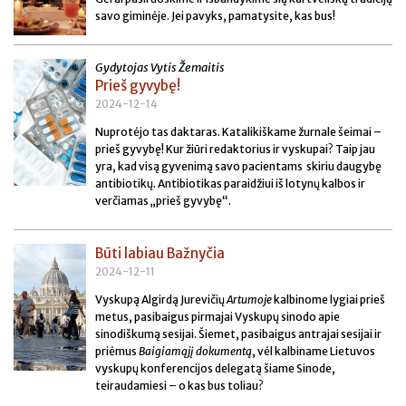
savo giminėje. Jei pavyks, pamatysite, kas bus!
Gydytojas Vytis Žemaitis
Prieš gyvybę!
2024-12-14
Nuprotėjo tas daktaras. Katalikiškame žurnale šeimai –
prieš gyvybę! Kur žiūri redaktorius ir vyskupai? Taip jau
yra, kad visą gyvenimą savo pacientams skiriu daugybę
antibiotikų. Antibiotikas paraidžiui iš lotynų kalbos ir
verčiamas „prieš gyvybę“.
Būti labiau Bažnyčia
2024-12-11
Vyskupą Algirdą Jurevičių
Artumoje
kalbinome lygiai prieš
metus, pasibaigus pirmajai Vyskupų sinodo apie
sinodiškumą sesijai. Šiemet, pasibaigus antrajai sesijai ir
priėmus
Baigiamąjį dokumentą
, vėl kalbiname Lietuvos
vyskupų konferencijos delegatą šiame Sinode,
teiraudamiesi – o kas bus toliau?