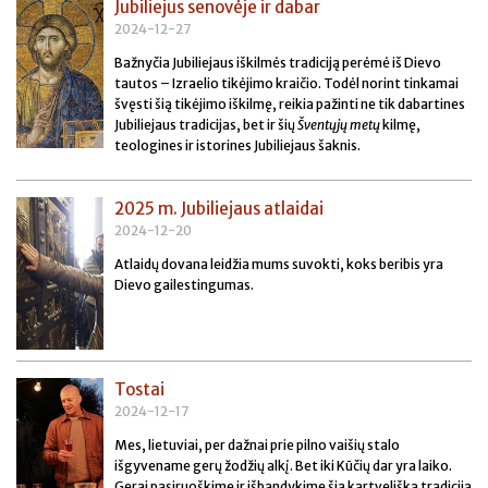
Jubiliejus senovėje ir dabar
2024-12-27
Bažnyčia Jubiliejaus iškilmės tradiciją perėmė iš Dievo
tautos – Izraelio tikėjimo kraičio. Todėl norint tinkamai
švęsti šią tikėjimo iškilmę, reikia pažinti ne tik dabartines
Jubiliejaus tradicijas, bet ir šių
Šventųjų metų
kilmę,
teologines ir istorines Jubiliejaus šaknis.
2025 m. Jubiliejaus atlaidai
2024-12-20
Atlaidų dovana leidžia mums suvokti, koks beribis yra
Dievo gailestingumas.
Tostai
2024-12-17
Mes, lietuviai, per dažnai prie pilno vaišių stalo
išgyvename gerų žodžių alkį. Bet iki Kūčių dar yra laiko.
Gerai pasiruoškime ir išbandykime šią kartvelišką tradiciją