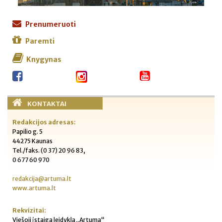
Prenumeruoti
Paremti
Knygynas
KONTAKTAI
Redakcijos adresas:
Papilio g. 5
44275 Kaunas
Tel./faks. (0 37) 20 96 83,
0 677 60 970
redakcija@artuma.lt
www.artuma.lt
Rekvizitai:
Viešoji įstaiga leidykla „Artuma“