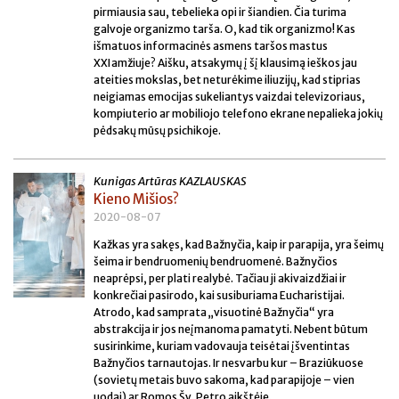
pirmiausia sau, tebelieka opi ir šiandien. Čia turima
galvoje organizmo tarša. O, kad tik organizmo! Kas
išmatuos informacinės asmens taršos mastus
XXI amžiuje? Aišku, atsakymų į šį klausimą ieškos jau
ateities mokslas, bet neturėkime iliuzijų, kad stiprias
neigiamas emocijas sukeliantys vaizdai televizoriaus,
kompiuterio ar mobiliojo telefono ekrane nepalieka jokių
pėdsakų mūsų psichikoje.
Kunigas Artūras KAZLAUSKAS
Kieno Mišios?
2020-08-07
Kažkas yra sakęs, kad Bažnyčia, kaip ir parapija, yra šeimų
šeima ir bendruomenių bendruomenė. Bažnyčios
neaprėpsi, per plati realybė. Tačiau ji akivaizdžiai ir
konkrečiai pasirodo, kai susiburiama Eucharistijai.
Atrodo, kad samprata „visuotinė Bažnyčia“ yra
abstrakcija ir jos neįmanoma pamatyti. Nebent būtum
susirinkime, kuriam vadovauja teisėtai įšventintas
Bažnyčios tarnautojas. Ir nesvarbu kur – Braziūkuose
(sovietų metais buvo sakoma, kad parapijoje – vien
uodai) ar Romos Šv. Petro aikštėje.