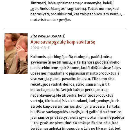
šimtmetį, labiau prisimename jo asmenybę, indėlį į
„geležinės uždangos“ sugriuvimą. Tačiau norime, kad
nepraslystų pro akis ir tai, kas taip pat buvo jam svarbu, –
moteris ir
moters
genijus
.
Zita VASILIAUSKAITĖ
Apie saviapgaulę kaip savitaršą
2020-08-11
Kalbomis apie blogėjančią ekologinę padėtį mūsų
gyvenime (ir ne tik mūsų, jei tai ką nors guodžia) nieko
nenustebintume – juk žinome, kodėl didžiausiose šalies
upėse nesimaudoma, o pigiausius maisto produktus iš
viso vargiai galima pavadinti maistu. Tikslumo dėlei
reikėtų juos vadinti dešros, sūrio, sausainių ir t. t.
imitacija, muliažu. Bet juk kažkas perka, antraip
nepardavinėtų. Ne tik perka, bet ir tuos produktus
vartoja, tikriausiai įsivaizduodami, kad gaminys, kuris
atrodo kaip dešra ir turi jos skonį, ir yra dešra. Tai toks
buitiškas saviapgaulės atvejis, kurį gali būti nulėmusios
įvairiausios priežastys, viena jų – ribota finansinė padėtis
– toli gražu ne pirmutinė. XX amžiuje iškelta idėja, kad
teršdamas aplinką žmogus daro žalą ne tik gamtai, bet