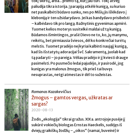
tokį skirtų, arba... priimti tą, kurį jau turi. Tokį atvejį
paliudija tikra istorija. Į parapiją atkėlė kunigą, su kuriuo
net pasikalbėti būdavo sunku, nes po Mišių jis išlėkdavo į
kleboniją ir ten užsidarydavo. Jei kas bandydavo prisibelsti
– kalbėdavo tik pro langą. Bažnytinis gyvenimas apmirė.
Tuomet kelios moterys susitelkė maldai už tą kunigą.
Būdamos išmintingos, prašė Dievo ne to, ko, jų manymu,
reikėtų, bet pirmiausia šviesos, dėl ko konkrečiai turėtų
melstis. Tuomet pradėjo neįkyriai kalbinti naująjį kunigą,
kad šis išstatytų adoracijai Švč. Sakramentą, juolab kad
tą padaryti – jo pareiga. Vėliau pradėjo ir jį kviesti drauge
pasimelsti. Po pusmečio ledai pajudėjo, ir pasirodė, jog
kunigas yra malonus žmogus, tik prieš tai buvęs
nesuprastas, netgi atmestas ir dėl to sužeistas.
Romanas Kazakevičius
Žmogus – gamtos vergas, užkratas ar
sargas?
2020-08-13
Žodis „ekologija“ tikrai gražus. XIX a. antrojoje pusėje jį
sukūrė vokiečių biologas Ernstas Haeckelis, sudėjęs iš
dviejų graikiškų žodžių – „oikos“ (namai, buveinė) ir