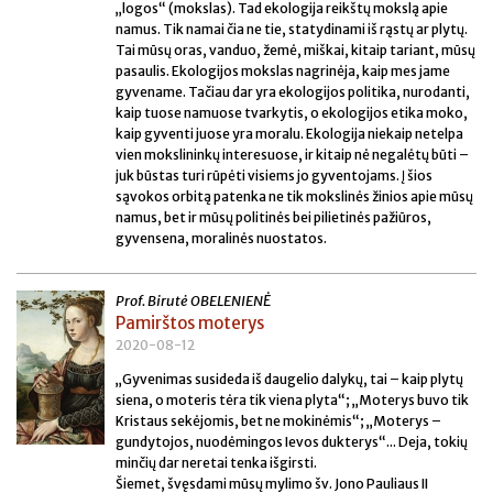
„logos“ (mokslas). Tad ekologija reikštų mokslą apie
namus. Tik namai čia ne tie, statydinami iš rąstų ar plytų.
Tai mūsų oras, vanduo, žemė, miškai, kitaip tariant, mūsų
pasaulis. Ekologijos mokslas nagrinėja, kaip mes jame
gyvename. Tačiau dar yra ekologijos politika, nurodanti,
kaip tuose namuose tvarkytis, o ekologijos etika moko,
kaip gyventi juose yra moralu. Ekologija niekaip netelpa
vien mokslininkų interesuose, ir kitaip nė negalėtų būti –
juk būstas turi rūpėti visiems jo gyventojams. Į šios
sąvokos orbitą patenka ne tik mokslinės žinios apie mūsų
namus, bet ir mūsų politinės bei pilietinės pažiūros,
gyvensena, moralinės nuostatos.
Prof. Birutė OBELENIENĖ
Pamirštos moterys
2020-08-12
„Gyvenimas susideda iš daugelio dalykų, tai – kaip plytų
siena, o moteris tėra tik viena plyta“; „Moterys buvo tik
Kristaus sekėjomis, bet ne mokinėmis“; „Moterys –
gundytojos, nuodėmingos Ievos dukterys“... Deja, tokių
minčių dar neretai tenka išgirsti.
Šiemet, švęsdami mūsų mylimo šv. Jono Pauliaus II