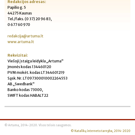
Redakcijos adresas:
Papilio g. 5
44275 Kaunas
Tel./faks. (0 37) 20 96 83,
0 677 60 970
redakcija@artuma.lt
www.artuma.lt
Rekvizitai:
Viešoji įstaiga leidykla „Artuma“
Įmonės kodas 134460120
PVM mokėt. kodas LT344601219
Sąsk. Nr. LT097300010002264553
AB „Swedbank“
Banko kodas 73000,
SWIFT kodas HABALT22
© Artuma, 2014-2020. Visos teisės saugomos.
© Katalikų interneto tarnyba, 2014-2020