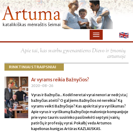
×
Apie tai, kas svarbu gyvenantiems Dievo ir žmonių
artumoje
RINKTINIAI STRAIPSNIAI
Ar vyrams reikia Bažnyčios?
2020-08-26
Vyras ir Bažnyčia... Kodėl neretai vyrai nenori ar nedrįsta į
bažnyčias ateiti? O gal jiems Bažnyčios nė nereikia? Ką
vyrams veikti Bažnyčioje? Kas apskritai yra vyriškumas?
Apie vyrus ir vyriškumą Bažnyčioje malonioje kompanijoje
prie vyno taurės susirinko pasišnekėti septyni įvairių
patirčių ir profesijų vyrai. Pokalbį veda Artumos
kapelionas kunigas Artūras KAZLAUSKAS.