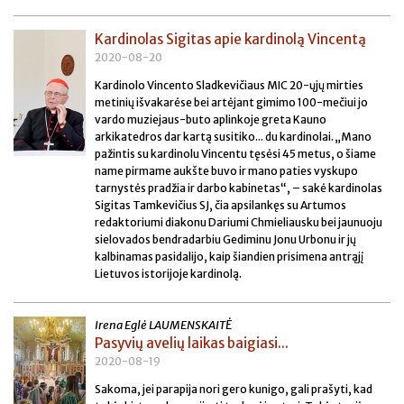
Kardinolas Sigitas apie kardinolą Vincentą
2020-08-20
Kardinolo Vincento Sladkevičiaus MIC 20-ųjų mirties
metinių išvakarėse bei artėjant gimimo 100-mečiui jo
vardo muziejaus-buto aplinkoje greta Kauno
arkikatedros dar kartą susitiko... du kardinolai. „Mano
pažintis su kardinolu Vincentu tęsėsi 45 metus, o šiame
name pirmame aukšte buvo ir mano paties vyskupo
tarnystės pradžia ir darbo kabinetas“, – sakė kardinolas
Sigitas Tamkevičius SJ, čia apsilankęs su Artumos
redaktoriumi diakonu Dariumi Chmieliausku bei jaunuoju
sielovados bendradarbiu Gediminu Jonu Urbonu ir jų
kalbinamas pasidalijo, kaip šiandien prisimena antrąjį
Lietuvos istorijoje kardinolą.
Irena Eglė LAUMENSKAITĖ
Pasyvių avelių laikas baigiasi...
2020-08-19
Sakoma, jei parapija nori gero kunigo, gali prašyti, kad