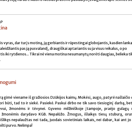
OP
tina
 vyras, dar turįs motiną, ją gerbiantis ir rūpestingai globojantis, kasdien lanka
aleidžiantis pas ją pusvalandį, draugiškai aptariantis su ja visus reikalus, o po
tis iki rytdienos... Tikrai nė viena motina nesumanytų norėti daugiau, belieka tik
.
 žmogumi
rą gimė viename iš gražiosios Dzūkijos kaimų. Mokėsi, augo, patyrė našlaičio 
 būti, tad to ir siekė. Pasiekė. Paskui dirbo ne tik savo tiesioginį darbą, bet 
ievui, žmonėms ir tėvynei. Gyveno milžiniškoje įtampoje, praėjo gulagų
 žmonėmis darydavo KGB. Nepalūžo. Žmogus, išlaikęs tiesų stuburą, oru
 išlikęs nepalaužtas nei tada, juodais sovietiniais laikais, nei dabar, kai ant jo
ilti purvo. Nelimpa!