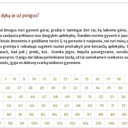
 dyką ar už pinigus?
d žmogus nori gyventi gerai, gražiai ir laimingai. Bet tai, ką laikome gėriu
a savijauta priklauso nuo daugybės aplinkybių. Šiandien norime gyventi ir jaus
kitais žmonėmis ir geidžiame turėti šį tą geresnio ir naujesnio, nei turi mūsų 
 greitėja ir reikalauja sugebėti nuolat prisitaikyti prie kintančių aplinkybių
 jausti, kad judi į priekį, kol... išsenka jėgos. Nejučia pavargstame, suvok
svyros. O jeigu dar labiau perlenkiame lazdą, už tai sumokame ir sveikatos su
vasinis, įgyja vis didesnę svarbą nūdienos gyvenime.
7
8
9
10
11
12
13
14
15
16
17
18
26
27
28
29
30
31
32
33
34
35
36
44
45
46
47
48
49
50
51
52
53
54
62
63
64
65
66
67
68
69
70
71
72
80
81
82
83
84
85
86
87
88
89
90
7
98
99
100
101
102
103
104
105
106
107