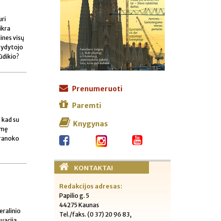
uri
ikra
ines visų
 gydytojo
ūdikio?
Prenumeruoti
Paremti
 kad su
Knygynas
imę
pranoko
KONTAKTAI
Redakcijos adresas:
Papilio g. 5
44275 Kaunas
eralinio
Tel./faks. (0 37) 20 96 83,
uaciją