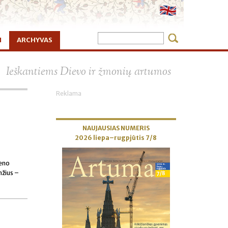
I
ARCHYVAS
×
Ieškantiems Dievo ir žmonių artumos
Reklama
NAUJAUSIAS NUMERIS
2026 liepa–rugpjūtis 7/8
Beno
mžius –