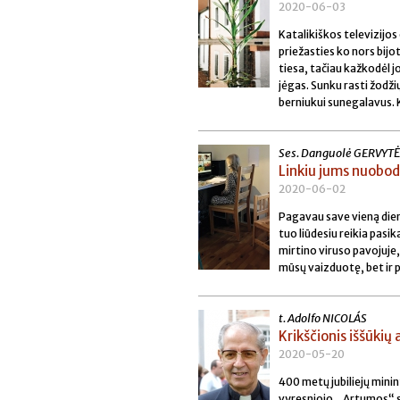
2020-06-03
Katalikiškos televizijos
priežasties ko nors bijot
tiesa, tačiau kažkodėl j
jėgas. Sunku rasti žodžių
berniukui sunegalavus. K
Ses. Danguolė GERVYTĖ
Linkiu jums nuobod
2020-06-02
Pagavau save vieną dien
tuo liūdesiu reikia pasi
mirtino viruso pavojuje,
mūsų vaizduotę, bet ir
t. Adolfo NICOLÁS
Krikščionis iššūkių
2020-05-20
400 metų jubiliejų minin
vyresniojo. „Artumos“ s