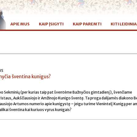
APIE MUS
KAIP ĮSIGYTI
KAIP PAREMTI
KITI LEIDINIA
US
nyčia šventina kunigus?
 po Sekminių (per kurias taip pat šventėme Bažnyčios gimtadienį), švenčiame
ristaus, Aukščiausiojo ir Amžinojo Kunigo šventę
. Ta proga dalijamės diakono 
jausiojo
Artumos
numerio apie kunigystę – jeigu turime Vienintelį Kunigą per a
talikai šventina kai kuriuos vyrus kunigais?
e