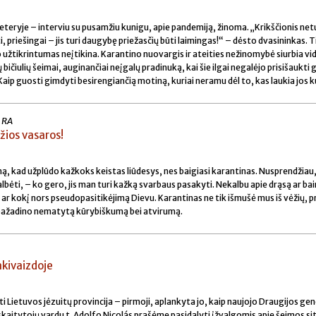
 eteryje – interviu su pusamžiu kunigu, apie pandemiją, žinoma. „Krikščionis net
i, priešingai – jis turi daugybę priežasčių būti laimingas!“ – dėsto dvasininkas. T
o užtikrintumas neįtikina. Karantino nuovargis ir ateities nežinomybė siurbia vid
 bičiulių šeimai, auginančiai neįgalų pradinuką, kai šie ilgai negalėjo prisišaukti
aip guosti gimdyti besirengiančią motiną, kuriai neramu dėl to, kas laukia jos k
 RA
žios vasaros!
ą, kad užplūdo kažkoks keistas liūdesys, nes baigiasi karantinas. Nusprendžiau,
kalbėti, – ko gero, jis man turi kažką svarbaus pasakyti. Nekalbu apie drąsą ar ba
 ar kokį nors pseudopasitikėjimą Dievu. Karantinas ne tik išmušė mus iš vėžių, 
 pažadino nematytą kūrybiškumą bei atvirumą.
 akivaizdoje
ti Lietuvos jėzuitų provincija – pirmoji, aplankyta jo, kaip naujojo Draugijos gen
kaitytojų vardu t. Adolfo Nicolás prašėme pasidalyti įžvalgomis apie šeimos sit