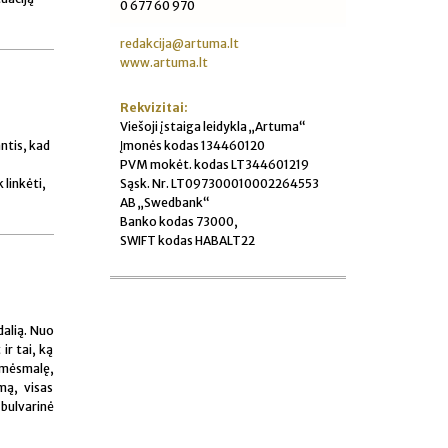
0 677 60 970
redakcija@artuma.lt
www.artuma.lt
Rekvizitai:
Viešoji įstaiga leidykla „Artuma“
Įmonės kodas 134460120
ntis, kad
PVM mokėt. kodas LT344601219
Sąsk. Nr. LT097300010002264553
 linkėti,
AB „Swedbank“
Banko kodas 73000,
SWIFT kodas HABALT22
dalią. Nuo
ir tai, ką
 mėsmalę,
mą, visas
 bulvarinė