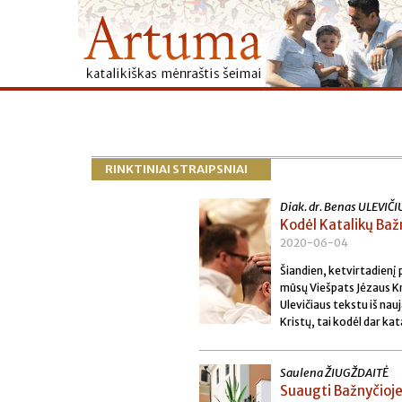
RINKTINIAI STRAIPSNIAI
Diak. dr. Benas ULEVIČI
Kodėl Katalikų Baž
2020-06-04
Šiandien, ketvirtadienį
mūsų
Viešpats Jėzaus K
Ulevičiaus tekstu iš nau
Kristų, tai kodėl dar ka
Saulena ŽIUGŽDAITĖ
Suaugti Bažnyčioj