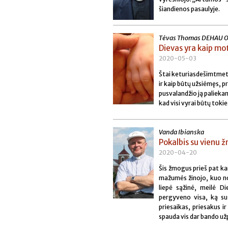
šiandienos pasaulyje.
Tėvas Thomas DEHAU 
Dievas yra kaip mo
2020-05-03
Štai keturiasdešimtmetis
ir kaip būtų užsiėmęs, pr
pusvalandžio ją paliekan
kad visi vyrai būtų tokie
Vanda Ibianska
Pokalbis su vienu
2020-04-20
Šis žmogus prieš pat ka
mažumės žinojo, kuo nori
liepė sąžinė, meilė D
pergyveno visa, ką su
priesaikas, priesakus ir
spauda vis dar bando užp