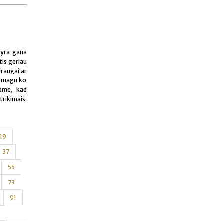
, yra gana
tis geriau
draugai ar
. Smagu ko
iame, kad
trikimais.
19
37
55
73
91