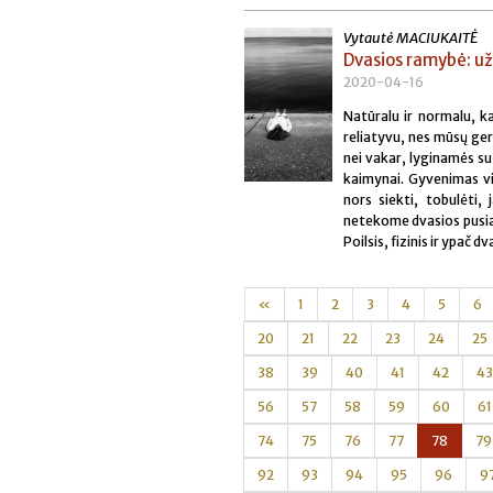
Vytautė MACIUKAITĖ
Dvasios ramybė: už
2020-04-16
Natūralu ir normalu, ka
reliatyvu, nes mūsų ger
nei vakar, lyginamės su 
kaimynai. Gyvenimas vis
nors siekti, tobulėti,
netekome dvasios pusiau
Poilsis,
fizinis ir ypač d
«
1
2
3
4
5
6
20
21
22
23
24
25
38
39
40
41
42
43
56
57
58
59
60
61
74
75
76
77
78
79
92
93
94
95
96
9