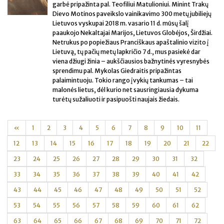
garbė pripažinta pal. Teofiliui Matulioniui. Minint Trakų
Dievo Motinos paveikslo vainikavimo 300 metų jubiliejų
Lietuvos vyskupai 2018 m. vasario 11 d. mūsų šalį
paaukojo Nekaltajai Marijos, Lietuvos Globėjos, Širdžiai.
Netrukus po popiežiaus Pranciškaus apaštalinio vizito į
Lietuvą, tų pačių metų lapkričio 7 d., mus pasiekė dar
viena džiugi žinia – aukščiausios bažnytinės vyresnybės
sprendimu pal. Mykolas Giedraitis pripažintas
palaimintuoju. Tokio rango įvykių tankumas – tai
malonės lietus, dėl kurio net sausringiausia dykuma
turėtų sužaliuoti ir pasipuošti naujais žiedais.
«
1
2
3
4
5
6
7
8
9
10
11
12
13
14
15
16
17
18
19
20
21
22
23
24
25
26
27
28
29
30
31
32
33
34
35
36
37
38
39
40
41
42
43
44
45
46
47
48
49
50
51
52
53
54
55
56
57
58
59
60
61
62
63
64
65
66
67
68
69
70
71
72