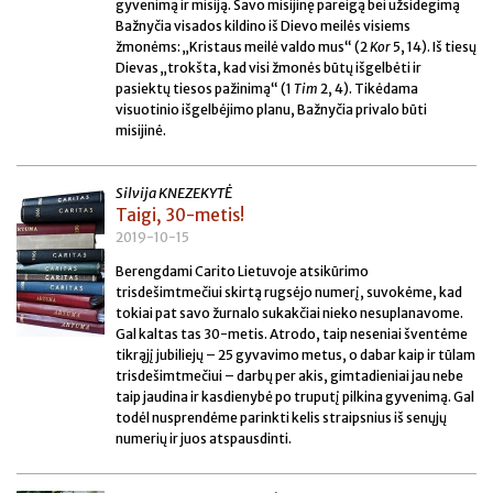
gyvenimą ir misiją. Savo misijinę pareigą bei užsidegimą
Bažnyčia visados kildino iš Dievo meilės visiems
žmonėms: „Kristaus meilė valdo mus“ (2
Kor
5, 14). Iš tiesų
Dievas „trokšta, kad visi žmonės būtų išgelbėti ir
pasiektų tiesos pažinimą“ (1
Tim
2, 4). Tikėdama
visuotinio išgelbėjimo planu, Bažnyčia privalo būti
misijinė.
Silvija KNEZEKYTĖ
Taigi, 30-metis!
2019-10-15
Berengdami Carito Lietuvoje atsikūrimo
trisdešimtmečiui skirtą rugsėjo numerį, suvokėme, kad
tokiai pat savo žurnalo sukakčiai nieko nesuplanavome.
Gal kaltas tas 30-metis. Atrodo, taip neseniai šventėme
tikrąjį jubiliejų – 25 gyvavimo metus, o dabar kaip ir tūlam
trisdešimtmečiui – darbų per akis, gimtadieniai jau nebe
taip jaudina ir kasdienybė po truputį pilkina gyvenimą. Gal
todėl nusprendėme parinkti kelis straipsnius iš senųjų
numerių ir juos atspausdinti.