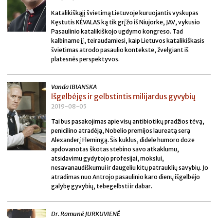
Katalikiškąjį švietimą Lietuvoje kuruojantis vyskupas
Kęstutis KĖVALAS ką tik grįžo iš Niujorke, JAV, vykusio
Pasaulinio katalikiškojo ugdymo kongreso. Tad
kalbiname jį, teiraudamiesi, kaip Lietuvos katalikiškasis
švietimas atrodo pasaulio kontekste, žvelgiant iš
platesnės perspektyvos.
Vanda IBIANSKA
Išgelbėjęs ir gelbstintis milijardus gyvybių
2019-08-05
Tai bus pasakojimas apie visų antibiotikų pradžios tėvą,
penicilino atradėją, Nobelio premijos laureatą serą
Alexanderį Flemingą. Šis kuklus, didele humoro doze
apdovanotas škotas stebino savo atkaklumu,
atsidavimu gydytojo profesijai, mokslui,
nesavanaudiškumui ir daugeliu kitų patrauklių savybių. Jo
atradimas nuo Antrojo pasaulinio karo dienų išgelbėjo
galybę gyvybių, tebegelbsti ir dabar.
Dr. Ramunė JURKUVIENĖ