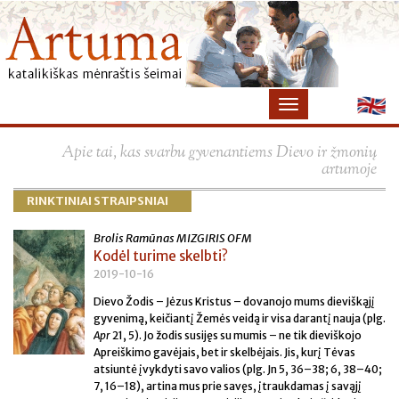
×
Apie tai, kas svarbu gyvenantiems Dievo ir žmonių
artumoje
RINKTINIAI STRAIPSNIAI
Brolis Ramūnas MIZGIRIS OFM
Kodėl turime skelbti?
2019-10-16
Dievo Žodis – Jėzus Kristus – dovanojo mums dieviškąjį
gyvenimą, keičiantį Žemės veidą ir visa darantį nauja (plg.
Apr
21, 5). Jo žodis susijęs su mumis – ne tik dieviškojo
Apreiškimo gavėjais, bet ir skelbėjais. Jis, kurį Tėvas
atsiuntė įvykdyti savo valios (plg. Jn 5, 36–38; 6, 38–40;
7, 16–18), artina mus prie savęs, įtraukdamas į savąjį