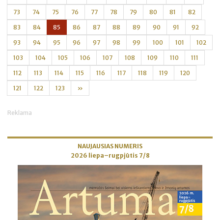
73
74
75
76
77
78
79
80
81
82
83
84
85
86
87
88
89
90
91
92
93
94
95
96
97
98
99
100
101
102
103
104
105
106
107
108
109
110
111
112
113
114
115
116
117
118
119
120
121
122
123
»
Reklama
NAUJAUSIAS NUMERIS
2026 liepa–rugpjūtis 7/8