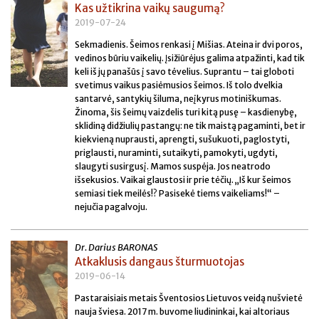
Kas užtikrina vaikų saugumą?
2019-07-24
Sekmadienis. Šeimos renkasi į Mišias. Ateina ir dvi poros,
vedinos būriu vaikelių. Įsižiūrėjus galima atpažinti, kad tik
keli iš jų panašūs į savo tėvelius. Suprantu – tai globoti
svetimus vaikus pasiėmusios šeimos. Iš tolo dvelkia
santarvė, santykių šiluma, neįkyrus motiniškumas.
Žinoma, šis šeimų vaizdelis turi kitą pusę – kasdienybę,
sklidiną didžiulių pastangų: ne tik maistą pagaminti, bet ir
kiekvieną nuprausti, aprengti, sušukuoti, paglostyti,
priglausti, nuraminti, sutaikyti, pamokyti, ugdyti,
slaugyti susirgusį. Mamos suspėja. Jos neatrodo
išsekusios. Vaikai glaustosi ir prie tėčių. „Iš kur šeimos
semiasi tiek meilės!? Pasisekė tiems vaikeliams!“ –
nejučia pagalvoju.
Dr. Darius BARONAS
Atkaklusis dangaus šturmuotojas
2019-06-14
Pastaraisiais metais Šventosios Lietuvos veidą nušvietė
nauja šviesa. 2017 m. buvome liudininkai, kai altoriaus