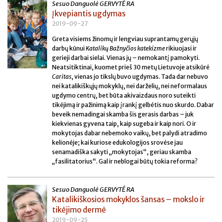
Sesuo Danguolė GERVYTĖ RA
Įkvepiantis ugdymas
2019-09-27
Greta visiems žinomų ir lengviau suprantamų gerųjų
darbų kūnui
Katalikų Bažnyčios katekizme
rikiuojasi ir
gerieji darbai sielai. Vienas jų – nemokantį pamokyti.
Neatsitiktinai, kuomet prieš 30 metų Lietuvoje atsikūrė
Caritas
, vienas jo tikslų buvo ugdymas. Tada dar nebuvo
nei katalikiškųjų mokyklų, nei darželių, nei neformalaus
ugdymo centrų, bet būta akivaizdaus noro suteikti
tikėjimą ir pažinimą kaip įrankį gelbėtis nuo skurdo. Dabar
beveik nemadingai skamba šis gerasis darbas – juk
kiekvienas gyvena taip, kaip sugeba ir kaip nori. O ir
mokytojas dabar nebemoko vaikų, bet palydi atradimo
kelionėje; kai kuriose edukologijos srovėse jau
senamadiška sakyti „mokytojas“, geriau skamba
„fasilitatorius“. Gal ir neblogai būtų tokia reforma?
Sesuo Danguolė GERVYTĖ RA
Katalikiškosios mokyklos šansas – mokslo ir
tikėjimo dermė
2019-09-25