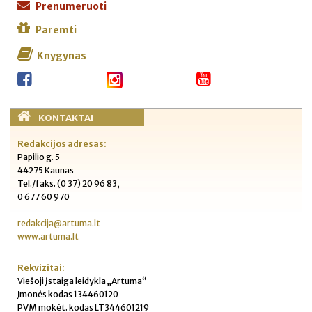
Prenumeruoti
Paremti
Knygynas
KONTAKTAI
Redakcijos adresas:
Papilio g. 5
44275 Kaunas
Tel./faks. (0 37) 20 96 83,
0 677 60 970
redakcija@artuma.lt
www.artuma.lt
Rekvizitai:
Viešoji įstaiga leidykla „Artuma“
Įmonės kodas 134460120
PVM mokėt. kodas LT344601219