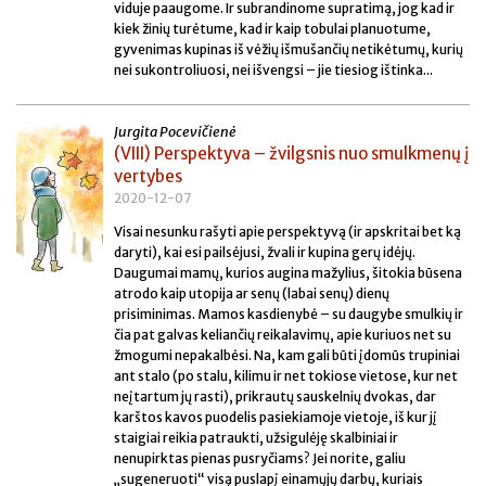
viduje paaugome. Ir subrandinome supratimą, jog kad ir
kiek žinių turėtume, kad ir kaip tobulai planuotume,
gyvenimas kupinas iš vėžių išmušančių netikėtumų, kurių
nei sukontroliuosi, nei išvengsi – jie tiesiog ištinka...
Jurgita Pocevičienė
(VIII) Perspektyva – žvilgsnis nuo smulkmenų į
vertybes
2020-12-07
Visai nesunku rašyti apie perspektyvą (ir apskritai bet ką
daryti), kai esi pailsėjusi, žvali ir kupina gerų idėjų.
Daugumai mamų, kurios augina mažylius, šitokia būsena
atrodo kaip utopija ar senų (labai senų) dienų
prisiminimas. Mamos kasdienybė – su daugybe smulkių ir
čia pat galvas keliančių reikalavimų, apie kuriuos net su
žmogumi nepakalbėsi. Na, kam gali būti įdomūs trupiniai
ant stalo (po stalu, kilimu ir net tokiose vietose, kur net
neįtartum jų rasti), prikrautų sauskelnių dvokas, dar
karštos kavos puodelis pasiekiamoje vietoje, iš kur jį
staigiai reikia patraukti, užsigulėję skalbiniai ir
nenupirktas pienas pusryčiams? Jei norite, galiu
„sugeneruoti“ visą puslapį einamųjų darbų, kuriais