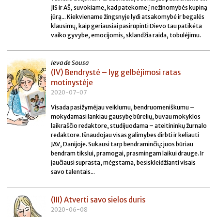
JIS ir AŠ, suvokiame, kad patekome į nežinomybės kupiną
jūrą... Kiekviename žingsnyje lydi atsakomybė ir begalės
klausimų, kaip geriausiai pasirūpinti Dievo tau patikėta
vaiko gyvybe, emocijomis, sklandžia raida, tobulėjimu.
Ieva de Sousa
(IV) Bendrystė – lyg gelbėjimosi ratas
motinystėje
2020-07-07
Visada pasižymėjau veiklumu, bendruomeniškumu –
mokydamasi lankiau gausybę būrelių, buvau mokyklos
laikraščio redaktore, studijuodama – ateitininkų žurnalo
redaktore. Išnaudojau visas galimybes dirbti ir keliauti
JAV, Danijoje. Sukausi tarp bendraminčių: juos būriau
bendram tikslui, pramogai, prasmingam laikui drauge. Ir
jaučiausi suprasta, mėgstama, besiskleidžianti visais
savo talentais...
(III) Atverti savo sielos duris
2020-06-08