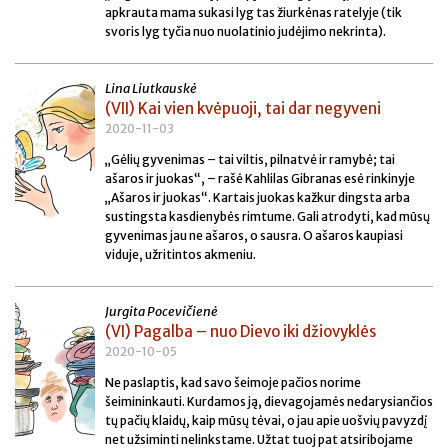
apkrauta mama sukasi lyg tas žiurkėnas ratelyje (tik
svoris lyg tyčia nuo nuolatinio judėjimo nekrinta).
Lina Liutkauskė
(VII) Kai vien kvėpuoji, tai dar negyveni
2020-11-03
„Gėlių gyvenimas – tai viltis, pilnatvė ir ramybė; tai
ašaros ir juokas“, – rašė Kahlilas Gibranas esė rinkinyje
„Ašaros ir juokas“. Kartais juokas kažkur dingsta arba
sustingsta kasdienybės rimtume. Gali atrodyti, kad mūsų
gyvenimas jau ne ašaros, o sausra. O ašaros kaupiasi
viduje, užritintos akmeniu.
Jurgita Pocevičienė
(VI) Pagalba – nuo Dievo iki džiovyklės
2020-10-05
Ne paslaptis, kad savo šeimoje pačios norime
šeimininkauti. Kurdamos ją, dievagojamės nedarysiančios
tų pačių klaidų, kaip mūsų tėvai, o jau apie uošvių pavyzdį
net užsiminti nelinkstame. Užtat tuoj pat atsiribojame