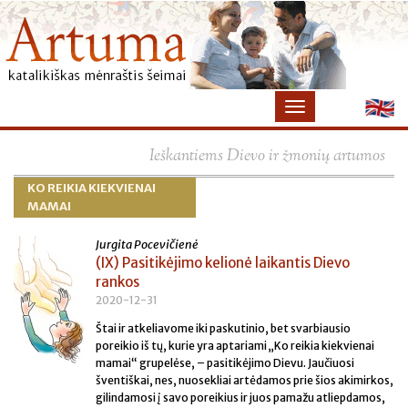
×
Ieškantiems Dievo ir žmonių artumos
KO REIKIA KIEKVIENAI
MAMAI
Jurgita Pocevičienė
(IX) Pasitikėjimo kelionė laikantis Dievo
rankos
2020-12-31
Štai ir atkeliavome iki paskutinio, bet svarbiausio
poreikio iš tų, kurie yra aptariami „Ko reikia kiekvienai
mamai“ grupelėse, – pasitikėjimo Dievu. Jaučiuosi
šventiškai, nes, nuosekliai artėdamos prie šios akimirkos,
gilindamosi į savo poreikius ir juos pamažu atliepdamos,