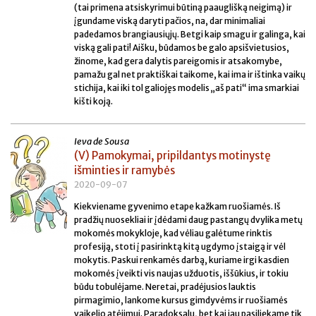
(tai primena atsiskyrimui būtiną paauglišką neigimą) ir
įgundame viską daryti pačios, na, dar minimaliai
padedamos brangiausiųjų. Betgi kaip smagu ir galinga, kai
viską gali pati! Aišku, būdamos be galo apsišvietusios,
žinome, kad gera dalytis pareigomis ir atsakomybe,
pamažu gal net praktiškai taikome, kai ima ir ištinka vaikų
stichija, kai iki tol galiojęs modelis „aš pati“ ima smarkiai
kišti koją.
Ieva de Sousa
(V) Pamokymai, pripildantys motinystę
išminties ir ramybės
2020-09-07
Kiekviename gyvenimo etape kažkam ruošiamės. Iš
pradžių nuosekliai ir įdėdami daug pastangų dvylika metų
mokomės mokykloje, kad vėliau galėtume rinktis
profesiją, stoti į pasirinktą kitą ugdymo įstaigą ir vėl
mokytis. Paskui renkamės darbą, kuriame irgi kasdien
mokomės įveikti vis naujas užduotis, iššūkius, ir tokiu
būdu tobulėjame. Neretai, pradėjusios lauktis
pirmagimio, lankome kursus gimdyvėms ir ruošiamės
vaikelio atėjimui. Paradoksalu, bet kai jau pasiliekame tik