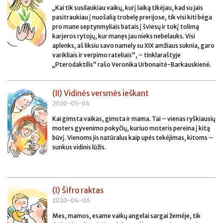
„Kai tik susilaukiau vaikų, kurį laiką tikėjau, kad su jais
pasitraukiau į nuošalią trobelę prerijose, tik visi kiti bėga
pro mane septynmyliais batais į šviesų ir tokį tolimą
karjeros rytojų, kur manęs jau nieks nebelauks. Visi
aplenks, aš liksiu savo namely su XIX amžiaus suknia, garo
varikliais ir verpimo rateliais“, – tinklaraštyje
„Pterodaktilis“ rašo Veronika Urbonaitė-Barkauskienė.
(II) Vidinės versmės ieškant
2020-05-04
Kai gimsta vaikas, gimsta ir mama. Tai – vienas ryškiausių
moters gyvenimo pokyčių, kuriuo moteris pereina į kitą
būvį. Vienoms jis natūralus kaip upės tekėjimas, kitoms –
sunkus vidinis lūžis.
(I) Šifro raktas
2020-04-06
Mes, mamos, esame vaikų angelai sargai žemėje, tik