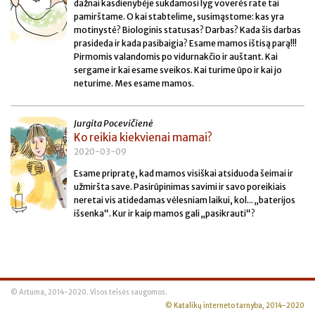
dažnai kasdienybėje sukdamosi lyg voverės rate tai
pamirštame. O kai stabtelime, susimąstome: kas yra
motinystė? Biologinis statusas? Darbas? Kada šis darbas
prasideda ir kada pasibaigia? Esame mamos ištisą parą!!!
Pirmomis valandomis po vidurnakčio ir auštant. Kai
sergame ir kai esame sveikos. Kai turime ūpo ir kai jo
neturime. Mes esame mamos.
Jurgita Pocevičienė
Ko reikia kiekvienai mamai?
2020-03-09
Esame pripratę, kad mamos visiškai atsiduoda šeimai ir
užmiršta save. Pasirūpinimas savimi ir savo poreikiais
neretai vis atidedamas vėlesniam laikui, kol... „baterijos
išsenka“. Kur ir kaip mamos gali „pasikrauti“?
© Artuma, 2014-2020. Visos teisės saugomos.
© Katalikų interneto tarnyba, 2014-2020