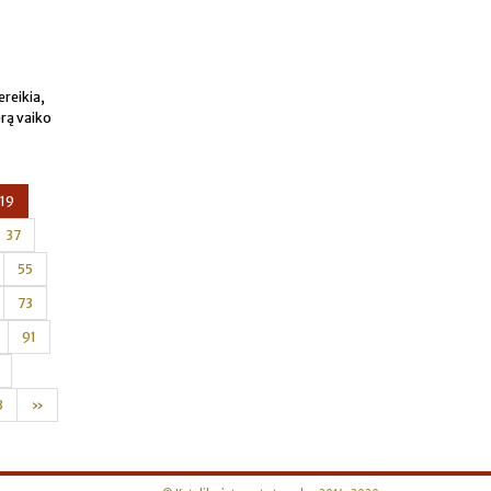
ereikia,
erą vaiko
19
37
55
73
91
3
»