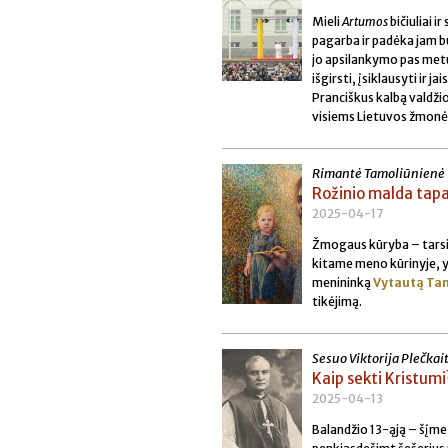
Mieli
Artumos
bičiuliai 
pagarba ir padėka jam bū
jo apsilankymo pas metu.
išgirsti, įsiklausyti ir
Pranciškus kalbą valdži
visiems Lietuvos žmon
Rimantė Tamoliūnienė
Rožinio malda tapa
2025-04-17
Žmogaus kūryba – tarsi 
kitame meno kūrinyje, yra
menininką
Vytautą Ta
tikėjimą.
Sesuo Viktorija Plečka
Kaip sekti Kristumi
2025-04-13
Balandžio 13-ąją – šįme