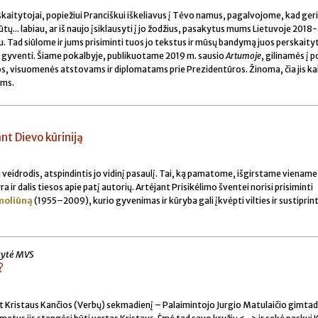
ir skaitytojai, popiežiui Pranciškui iškeliavus į Tėvo namus, pagalvojome, kad ger
tų... labiau, ar iš naujo įsiklausyti į jo žodžius, pasakytus mums Lietuvoje 2018-
 Tad siūlome ir jums prisiminti tuos jo tekstus ir mūsų bandymą juos perskaityt
 jais gyventi. Šiame pokalbyje, publikuotame 2019 m. sausio
Artumoje
, gilinamės į 
os, visuomenės atstovams ir diplomatams prie Prezidentūros. Žinoma, čia jis kal
ėms.
nt Dievo kūriniją
veidrodis, atspindintis jo vidinį pasaulį. Tai, ką pamatome, išgirstame viename
 ir dalis tiesos apie patį autorių. Artėjant Prisikėlimo šventei norisi prisiminti
moliūną
(1955–2009), kurio gyvenimas ir kūryba gali įkvėpti vilties ir sustiprint
itytė MVS
?
t Kristaus Kančios (Verbų) sekmadienį – Palaimintojo Jurgio Matulaičio gimtadi