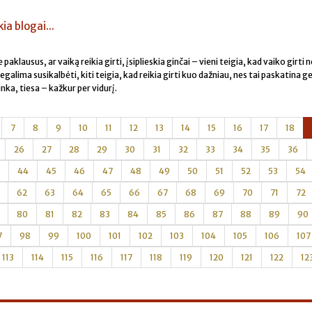
kia blogai...
paklausus, ar vaiką reikia girti, įsiplieskia ginčai – vieni teigia, kad vaiko girti n
 negalima susikalbėti, kiti teigia, kad reikia girti kuo dažniau, nes tai paskatina g
inka, tiesa – kažkur per vidurį.
7
8
9
10
11
12
13
14
15
16
17
18
26
27
28
29
30
31
32
33
34
35
36
44
45
46
47
48
49
50
51
52
53
54
62
63
64
65
66
67
68
69
70
71
72
80
81
82
83
84
85
86
87
88
89
90
7
98
99
100
101
102
103
104
105
106
107
113
114
115
116
117
118
119
120
121
122
12