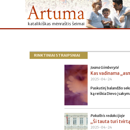
RINKTINIAI STRAIPSNIAI
Joana Gimberytė
Kas vadinama „asm
2025-04-24
Paskutinį balandžio se
ką reiškia Dievo įsakym
Pokalbis redakcijoje
„Ši tauta turi tvirt
2025-04-24