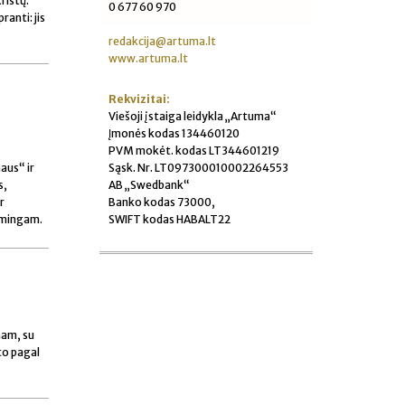
Kristų.“
0 677 60 970
anti: jis
redakcija@artuma.lt
www.artuma.lt
Rekvizitai:
Viešoji įstaiga leidykla „Artuma“
Įmonės kodas 134460120
PVM mokėt. kodas LT344601219
Sąsk. Nr. LT097300010002264553
aus“ ir
AB „Swedbank“
s,
Banko kodas 73000,
r
SWIFT kodas HABALT22
aimingam.
mam, su
to pagal