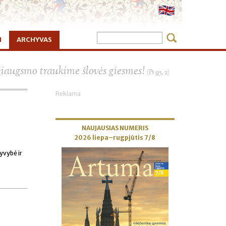
I
ARCHYVAS
×
žiaugsmo traukime šlovės giesmes!
(Ps 95, 2)
Reklama
NAUJAUSIAS NUMERIS
2026 liepa–rugpjūtis 7/8
yvybė ir