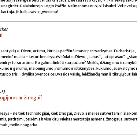
etus jis stengėsi būti vertas Kristaus. Ėmė tad savo kryžių <...> ir sekė paskui 
egirdėti Palaimintojo Jurgio žodžio. Neįmanoma nuo jo išsisukti. Vėl ir vėl supr
 kartoja. Jis kalba savo gyvenimą!
uskas
ui
i santykių su Dievu, artimu, kūrinija peržiūrėjimas ir pertvarkymas. Eucharistija,
 asmeninė malda – keturi bendrystės būdai su Dievu. „Labas“, „atsiprašau“, „skan
bendrystei su artimu. Ko galima linkėti sau pačiam? Meilės, džiaugsmo ir ramybė
škumo ir gerumo, maloningumo, romumo ir ištikimybės, kuklumo, susivaldymo i
us po tris – dvylika Šventosios Dvasios vaisių, leidžiančių man iš tikrųjų būti l
 SJ
ogijoms ar žmogui?
sys – ne tiek technologijai, kiek žmogui, Dievo iš meilės sutvertam ir išlaiko
timis, patirtimi, teisėmis ir visu kitu. Niekas neatstoja asmens, žmogaus, sutver
mais, meile ir pagarba.