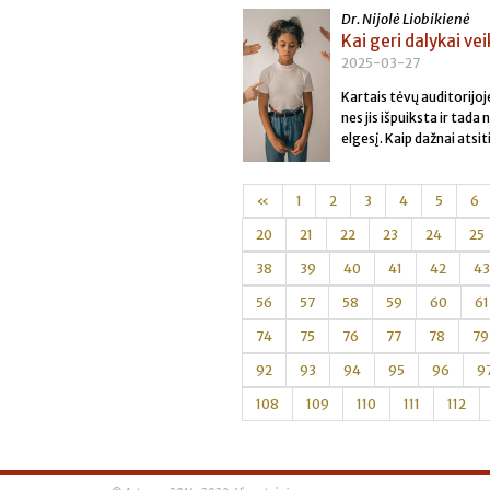
Dr. Nijolė Liobikienė
Kai geri dalykai vei
2025-03-27
Kartais tėvų auditorijoje 
nes jis išpuiksta ir tada
elgesį. Kaip dažnai atsit
«
1
2
3
4
5
6
20
21
22
23
24
25
38
39
40
41
42
43
56
57
58
59
60
61
74
75
76
77
78
79
92
93
94
95
96
9
108
109
110
111
112