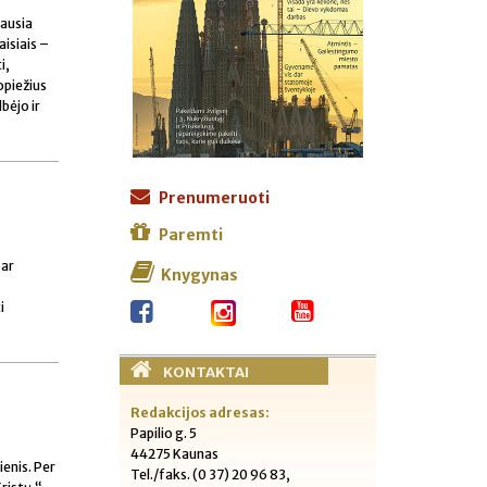
iausia
aisiais –
i,
popiežius
bėjo ir
Prenumeruoti
Paremti
 ar
Knygynas
i
KONTAKTAI
Redakcijos adresas:
Papilio g. 5
44275 Kaunas
enis. Per
Tel./faks. (0 37) 20 96 83,