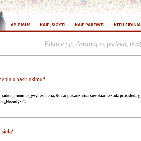
APIE MUS
KAIP ĮSIGYTI
KAIP PAREMTI
KITI LEIDINIA
Eikime į jo Artumą su padėka, iš d
eniniu pasirinkimu“
kmadienį minime gyvybės dieną. Bet ar pakankamai suvokiame kada prasideda g
as „Nežudyk!“.
ą sielą“