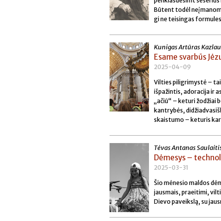
penkiasdešimt šešerius m
Būtent todėl neįmanoma n
gi ne teisingas formules
Kunigas Artūras Kazla
Esame svarbūs Jėz
2025-04-09
Vilties piligrimystė – ta
išpažintis, adoracija ir
„ačiū“ – keturi žodžiai 
kantrybės, didžiadvasi
skaistumo – keturis kart
Tėvas Antanas Saulaitis
Dėmesys – technol
2025-03-31
Šio mėnesio maldos dėme
jausmais, praeitimi, vil
Dievo paveikslą, su jaus