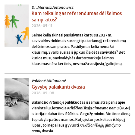
Dr. Mariusz Antonowicz
Kam reikalingas referendumas dėl šeimos
sampratos?
2026-05-11
Seime kelią skinasi pasiūlymas kartu su 2027 m.
savivaldos rinkimais surengti patariamąjį referendumą
dėl šeimos sampratos. Pasiūlymas kelia nemažai
klausimų. Svarbiausias iš jų: kuo čia dėta savivalda? Bet
kurios mūsų savivaldybės darbotvarkėje šeimos
klausimas nėra kertinis, nes maža susijusių įgaliojimų.
Valdonė Miliuvienė
Gyvybę palaikanti dvasia
2026-05-08
Balandžio
Artumoje
publikuotas išsamus straipsnis apie
vienintelių Lietuvoje
Krikščioniškųjų gimdymo namų
(KGN)
istoriją ir dabarties iššūkius. Gegužę minint Motinos dieną
teprabyla pačios mamos. Kol jų istorijos keliaus iš lūpų į
lūpas, tol nepaliaus gyvuoti
Krikščioniškųjų gimdymo
namų
dvasia.