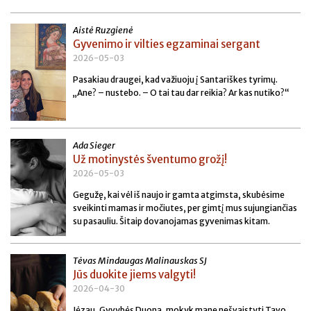
Aistė Ruzgienė
Gyvenimo ir vilties egzaminai sergant
2026-05-03
Pasakiau draugei, kad važiuoju į Santariškes tyrimų.
„Ane? – nustebo. – O tai tau dar reikia? Ar kas nutiko?“
Ada Sieger
Už motinystės šventumo grožį!
2026-05-03
Gegužę, kai vėl iš naujo ir gamta atgimsta, skubėsime
sveikinti mamas ir močiutes, per gimtį mus sujungiančias
su pasauliu. Šitaip dovanojamas gyvenimas kitam.
Tėvas Mindaugas Malinauskas SJ
Jūs duokite jiems valgyti!
2026-04-30
Jėzau, Gyvybės Duona, mokyk mane nešvaistyti Tavo