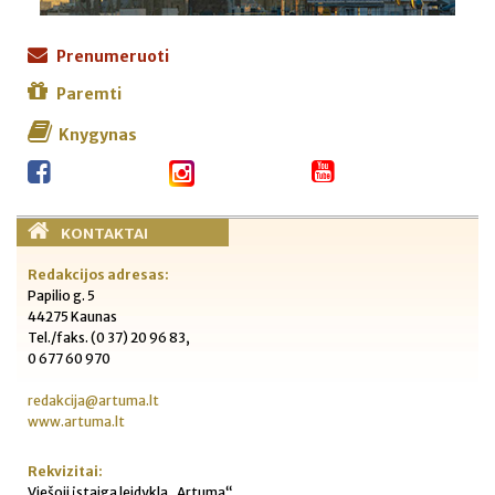
Prenumeruoti
Paremti
Knygynas
KONTAKTAI
Redakcijos adresas:
Papilio g. 5
44275 Kaunas
Tel./faks. (0 37) 20 96 83,
0 677 60 970
redakcija@artuma.lt
www.artuma.lt
Rekvizitai:
Viešoji įstaiga leidykla „Artuma“