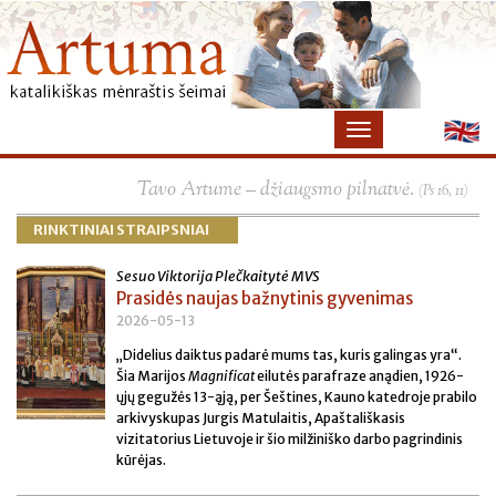
×
Tavo Artume – džiaugsmo pilnatvė.
(Ps 16, 11)
RINKTINIAI STRAIPSNIAI
Sesuo Viktorija Plečkaitytė MVS
Prasidės naujas bažnytinis gyvenimas
2026-05-13
„Didelius daiktus padarė mums tas, kuris galingas yra“.
Šia Marijos
Magnificat
eilutės parafraze anądien, 1926-
ųjų gegužės 13-ąją, per Šeštines, Kauno katedroje prabilo
arkivyskupas Jurgis Matulaitis, Apaštališkasis
vizitatorius Lietuvoje ir šio milžiniško darbo pagrindinis
kūrėjas.