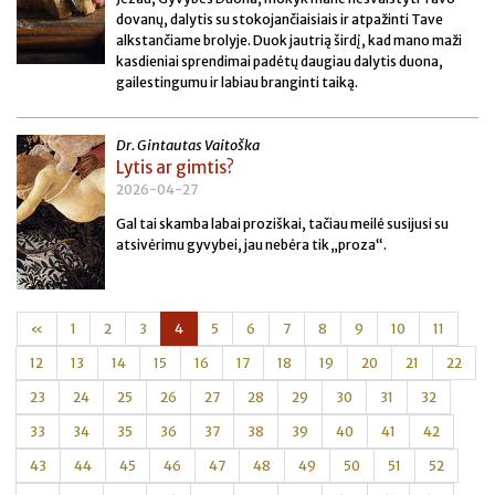
dovanų, dalytis su stokojančiaisiais ir atpažinti Tave
alkstančiame brolyje. Duok jautrią širdį, kad mano maži
kasdieniai sprendimai padėtų daugiau dalytis duona,
gailestingumu ir labiau branginti taiką.
Dr. Gintautas Vaitoška
Lytis ar gimtis?
2026-04-27
Gal tai skamba labai proziškai, tačiau meilė susijusi su
atsivėrimu gyvybei, jau nebėra tik „proza“.
«
1
2
3
4
5
6
7
8
9
10
11
12
13
14
15
16
17
18
19
20
21
22
23
24
25
26
27
28
29
30
31
32
33
34
35
36
37
38
39
40
41
42
43
44
45
46
47
48
49
50
51
52