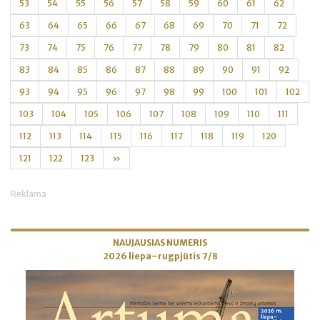
53
54
55
56
57
58
59
60
61
62
63
64
65
66
67
68
69
70
71
72
73
74
75
76
77
78
79
80
81
82
83
84
85
86
87
88
89
90
91
92
93
94
95
96
97
98
99
100
101
102
103
104
105
106
107
108
109
110
111
112
113
114
115
116
117
118
119
120
121
122
123
»
Reklama
NAUJAUSIAS NUMERIS
2026 liepa–rugpjūtis 7/8