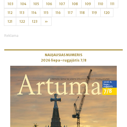
103
104
105
106
107
108
109
110
111
112
113
114
115
116
117
118
119
120
121
122
123
»
Reklama
NAUJAUSIAS NUMERIS
2026 liepa–rugpjūtis 7/8