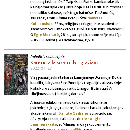
nebeaugink baimės.“ Taip skaudžiai su kambarioke tik
kalbėjomės apie karą Ukrainoje. Bet štai du jauni žmonės
nepasiliko kalbose, neįstrigo baimėse. Tai žmonės,
saugantys mūsų šalies rytojų. Štai
Mykolas
Kulikauskas
, 22 m., religijos pedagogikos studentas,
gamtos mokslų mokytojas, ruošiasi būti kariu savanoriu.
O
Eglė Mockutė
, 28 m., tarnybą kariuomenėje pradėjo
2019-ųjų vasarą. Pasikalbėkime, tykiai.
Pokalbis redakcijoje
Kare nėra laiko atrodyti gražiam
2022-04-27
Visą pasaulį sukrėtė karas kaimyninėje Ukrainoje. Kokia
katalikų laikysena šios žmonijos tragedijos akivaizdoje?
Koks karo šalutinis poveikis žmogui, Bažnyčiai? Ar
tikėjimas veda į liudijimą darbais?
Artumos
redakciniame pokalbyje susitikome su
psichologe, knygų autore, Lietuvos katalikų akademijos
akademike prof.
Danute Gailiene
; su sociologe,
dėstytoja ir mūsų talkininke dr.
Irena Egle
Laumenskaite
; su Vilniaus arkivyskupu emeritu
kardinolu
Audriu Juozu Bačkiu
; su
LRT