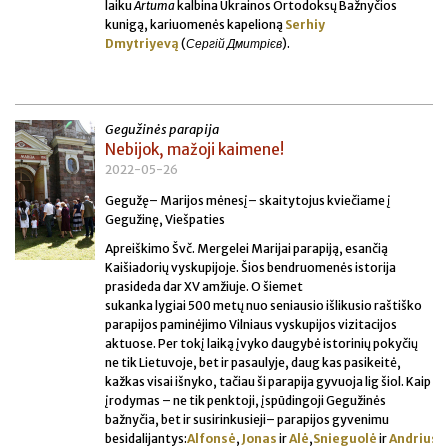
laiku
Artuma
kalbina Ukrainos Ortodoksų Bažnyčios
kunigą, kariuomenės kapelioną
Serhiy
Dmytriyevą
(
Сергій Дмитрієв
).
Gegužinės parapija
Nebijok, mažoji kaimene!
2022-05-26
Gegužę– Marijos mėnesį– skaitytojus kviečiame į
Gegužinę, Viešpaties
Apreiškimo Švč. Mergelei Marijai parapiją, esančią
Kaišiadorių vyskupijoje. Šios bendruomenės istorija
prasideda dar XV amžiuje. O šiemet
sukanka lygiai 500 metų nuo seniausio išlikusio raštiško
parapijos paminėjimo Vilniaus vyskupijos vizitacijos
aktuose. Per tokį laiką įvyko daugybė istorinių pokyčių
ne tik Lietuvoje, bet ir pasaulyje, daug kas pasikeitė,
kažkas visai išnyko, tačiau ši parapija gyvuoja lig šiol. Kaip
įrodymas – ne tik penktoji, įspūdingoji Gegužinės
bažnyčia, bet ir susirinkusieji– parapijos gyvenimu
besidalijantys:
Alfonsė
,
Jonas
ir
Alė
,
Snieguolė
ir
Andrius
b