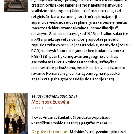
tradicinio rusiškojo imperializmo ir niekur neišnykusio
stalinizmo ideologemų šukių, todėl nenuostabu, kad
religinis šio karo matmuo, nors ir nėra pirmajame jį
supančios viešosios erdvės plane, yra svarbus elementas
Maskvos deklaruotame Ukrainos „denacifikacijos“
naratyve. Galima numanyti, kad 1943 m. Stalino sukurtos
ir XXI a. pradžioje vėl valdančios grupuotės priedėliu
tapusios valstybinės Rusijos Ortodoksų Bažnyčios (toliau
ROB) vadovybė, turinti ilgametę bendradarbiavimo su
KGB (FSB) patirtį, karinę avantiūrą regi ne vien kaip
galimybę atšaukti Ukrainos Ortodoksų Bažnyčios
autokefalijos pripažinimą, bet ir kaip dar vieną istorinio
revanšo Romai šansą, dar kartą pamėginant pasukti
atgal XVI a. pabaigoje prasidėjusios istorijos ratą.
Tėvas Antanas Saulaitis SJ
Motinos užuovėja
2022-05-01
Tėvas Antanas Saulaitis SJ pristato popiežiaus
Pranciškaus maldos intenciją gegužės mėnesiui.
Gegužės intencija:
„Melskimės už gyvenimo pilnatvei