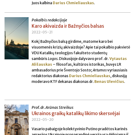
Juos kalbina
Darius Chmieliauskas
.
Pokalbis redakcijoje
Karo akivaizda ir Bažnyčios balsas
2022-05-21
Kokį Bažnyčios balsą girdime, matome karo bei
visuomenės krizių akivaizdoje? Apie tai pokalbio pakvietė
VDU Katalikų teologijos fakulteto studentų
sambūris
Logos.
Diskusijoje dalyvavo prof. dr.
Vytautas
Ališauskas
– filosofas, kultūros istorikas, buvęs LR
ambasadorius prie Šventojo Sosto;
Artumos
vyriausiasis
redaktorius diakonas
Darius Chmieliauskas
, diskusiją
moderavo KTF dekanas diakonas dr.
Benas Ulevičius
.
Prof. dr. Arūnas Streikus
Ukrainos graikų katalikų likimo skersvėjai
2022-05-20
Vasario pabaigoje kolektyvinio Putino pradėtos karinės
agresijos Ukrainoje propagandinė versija yra dėliojama iš