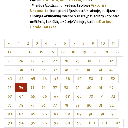
TV
laidos
Išpažinimai
vedėja, teologe
Viktorija
Urbonaite
, kuri, prasidėjus karui Ukrainoje, inicijavo ir
surengė ekumeninį maldos vakarą, pavadintą
Kare nėra
netikinčių
Lukiškių aikštėje Vilniuje; kalbina
Darius
Chmieliauskas
.
«
1
2
3
4
5
6
7
8
9
10
11
12
13
14
15
16
17
18
19
20
21
22
23
24
25
26
27
28
29
30
31
32
33
34
35
36
37
38
39
40
41
42
43
44
45
46
47
48
49
50
51
52
53
54
55
56
57
58
59
60
61
62
63
64
65
66
67
68
69
70
71
72
73
74
75
76
77
78
79
80
81
82
83
84
85
86
87
88
89
90
91
92
93
94
95
96
97
98
99
100
101
102