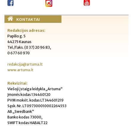
KONTAKTAI
Redakcijos adresas:
Papilio g. 5
44275 Kaunas
Tel./faks. (0 37) 20 96 83,
0 677 60 970
redakcija@artuma.lt
www.artuma.lt
Rekvizitai:
Viešoji įstaiga leidykla „Artuma“
Įmonės kodas 134460120
PVM mokėt. kodas LT344601219
Sąsk. Nr. LT097300010002264553
AB „Swedbank“
Banko kodas 73000,
SWIFT kodas HABALT22