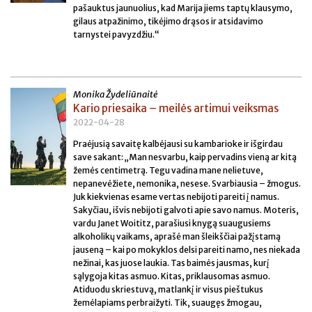
pašauktus jaunuolius, kad Marija jiems taptų klausymo,
gilaus atpažinimo, tikėjimo drąsos ir atsidavimo
tarnystei pavyzdžiu.“
Monika Žydeliūnaitė
Kario priesaika – meilės artimui veiksmas
2022-04-28
Praėjusią savaitę kalbėjausi su kambarioke ir išgirdau
save sakant: „Man nesvarbu, kaip pervadins vieną ar kitą
žemės centimetrą. Tegu vadina mane nelietuve,
nepanevėžiete, nemonika, nesese. Svarbiausia – žmogus.
Juk kiekvienas esame vertas nebijoti pareiti į namus.
Sakyčiau, išvis nebijoti galvoti apie savo namus. Moteris,
vardu Janet Woititz, parašiusi knygą suaugusiems
alkoholikų vaikams, aprašė man šleikščiai pažįstamą
jauseną – kai po mokyklos delsi pareiti namo, nes niekada
nežinai, kas juose laukia. Tas baimės jausmas, kurį
sąlygoja kitas asmuo. Kitas, priklausomas asmuo.
Atiduodu skriestuvą, matlankį ir visus pieštukus
žemėlapiams perbraižyti. Tik, suaugęs žmogau,