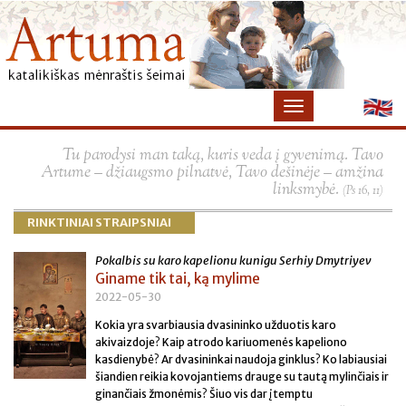
×
Tu parodysi man taką, kuris veda į gyvenimą. Tavo
Artume – džiaugsmo pilnatvė, Tavo dešinėje – amžina
linksmybė.
(Ps 16, 11)
RINKTINIAI STRAIPSNIAI
Pokalbis su karo kapelionu kunigu Serhiy Dmytriyev
Giname tik tai, ką mylime
2022-05-30
Kokia yra svarbiausia dvasininko užduotis karo
akivaizdoje? Kaip atrodo kariuomenės kapeliono
kasdienybė? Ar dvasininkai naudoja ginklus? Ko labiausiai
šiandien reikia kovojantiems drauge su tautą mylinčiais ir
ginančiais žmonėmis? Šiuo vis dar įtemptu