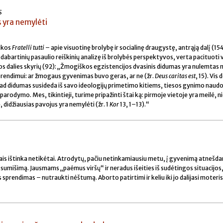
S
s yra nemylėti
likos
Fratelli tutti
– apie visuotinę brolybę ir socialinę draugystę, antrąją dalį (15
 dabartinių pasaulio reiškinių analizę iš brolybės perspektyvos, verta pacituoti 
os dalies skyrių (92): „Žmogiškos egzistencijos dvasinis didumas yra nulemtas me
rendimui: ar žmogaus gyvenimas buvo geras, ar ne (žr.
Deus caritas est
, 15). Vis 
 kad didumas susideda iš savo ideologijų primetimo kitiems, tiesos gynimo naud
 parodymo. Mes, tikintieji, turime pripažinti štai ką: pirmoje vietoje yra meilė, 
, didžiausias pavojus yra nemylėti (žr. 1
Kor
13, 1–13).“
ais ištinka netikėtai. Atrodytų, pačiu netinkamiausiu metu, į gyvenimą atnešd
sumišimą. Jausmams „paėmus viršų“ ir neradus išeities iš sudėtingos situacijos,
sprendimas – nutraukti nėštumą. Aborto patirtimi ir keliu iki jo dalijasi moteris,