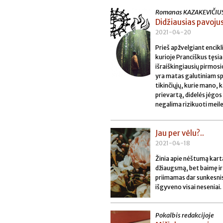
Romanas KAZAKEVIČIU
Didžiausias pavoju
2021-04-20
Prieš apžvelgiant encik
kurioje Pranciškus tęsia
išraiškingiausių pirmosi
yra matas galutiniam sp
tikinčiųjų, kurie mano,
prievartą, didelės jėgos
negalima rizikuoti meile
Jau per vėlu?..
2021-04-18
Žinia apie nėštumą kart
džiaugsmą, bet baimę ir 
priimamas dar sunkesnis 
išgyveno visai neseniai.
Pokalbis redakcijoje