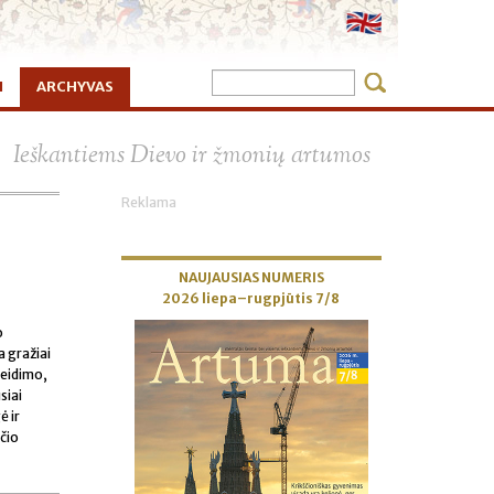
I
ARCHYVAS
×
Ieškantiems Dievo ir žmonių artumos
Reklama
NAUJAUSIAS NUMERIS
2026 liepa–rugpjūtis 7/8
o
 gražiai
žeidimo,
siai
ė ir
čio