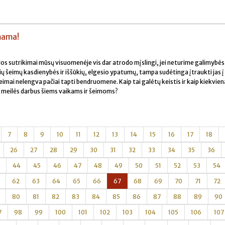
 mama!
dos sutrikimai mūsų visuomenėje vis dar atrodo mįslingi, jei neturime galimybės 
 šių šeimų kasdienybės ir iššūkių, elgesio ypatumų, tampa sudėtinga įtraukti jas į
mai nelengva pačiai tapti bendruomene. Kaip tai galėtų keistis ir kaip kiekvien
 meilės darbus šiems vaikams ir šeimoms?
7
8
9
10
11
12
13
14
15
16
17
18
26
27
28
29
30
31
32
33
34
35
36
44
45
46
47
48
49
50
51
52
53
54
62
63
64
65
66
67
68
69
70
71
72
80
81
82
83
84
85
86
87
88
89
90
7
98
99
100
101
102
103
104
105
106
107