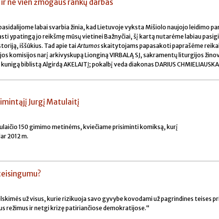
o ir ne vien žmogaus rankų darbas
asidalijome labai svarbia žinia, kad Lietuvoje vyksta Mišiolo naujojo leidimo 
ti ypatingą jo reikšmę mūsų vietinei Bažnyčiai, šį kartą nutarėme labiau pasigil
toriją, iššūkius. Tad apie tai
Artumos
skaitytojams papasakoti paprašėme reikal
ijos komisijos narį arkivyskupą Lionginą VIRBALĄ SJ, sakramentų liturgijos žino
unigą biblistą Algirdą AKELAITĮ; pokalbį veda diakonas DARIUS CHMIELIAUSKA
mintąjį Jurgį Matulaitį
tulaičio 150 gimimo metinėms, kviečiame prisiminti komiksą, kurį
ar 2012 m.
r teisingumu?
skimės už visus, kurie rizikuoja savo gyvybe kovodami už pagrindines teises pr
us režimus ir netgi krizę patiriančiose demokratijose.“