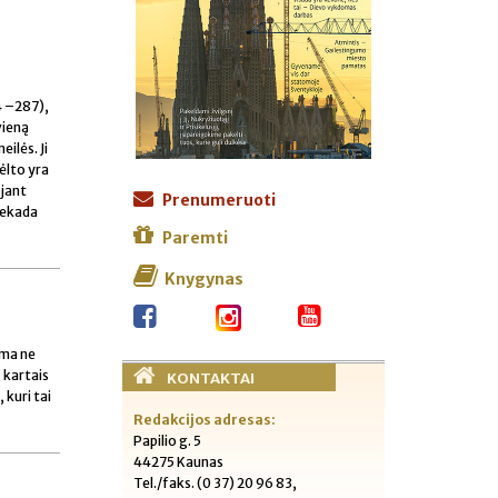
4 –287),
vieną
ilės. Ji
dėlto yra
ojant
Prenumeruoti
niekada
Paremti
Knygynas
ama ne
 kartais
KONTAKTAI
 kuri tai
Redakcijos adresas:
Papilio g. 5
44275 Kaunas
Tel./faks. (0 37) 20 96 83,