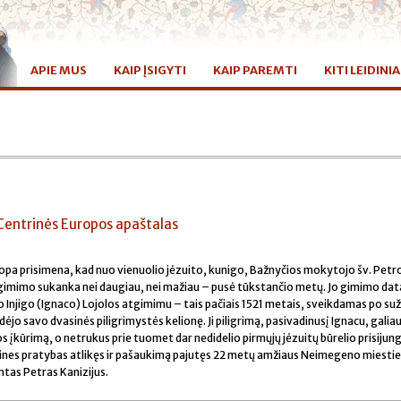
APIE MUS
KAIP ĮSIGYTI
KAIP PAREMTI
KITI LEIDINIA
 Centrinės Europos apaštalas
ropa prisimena, kad nuo vienuolio jėzuito, kunigo, Bažnyčios mokytojo šv. Petr
gimimo sukanka nei daugiau, nei mažiau – pusė tūkstančio metų. Jo gimimo data
o Injigo (Ignaco) Lojolos atgimimu – tais pačiais 1521 metais, sveikdamas po su
dėjo savo dvasinės piligrimystės kelionę. Ji piligrimą, pasivadinusį Ignacu, galiau
s įkūrimą, o netrukus prie tuomet dar nedidelio pirmųjų jėzuitų būrelio prisijung
ines pratybas atlikęs ir pašaukimą pajutęs 22 metų amžiaus Neimegeno miestie
ntas Petras Kanizijus.