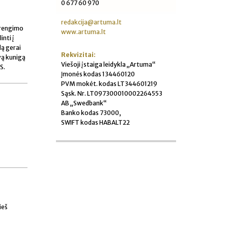
0 677 60 970
redakcija@artuma.lt
parengimo
www.artuma.lt
inti į
ą gerai
Rekvizitai:
vą kunigą
Viešoji įstaiga leidykla „Artuma“
S.
Įmonės kodas 134460120
PVM mokėt. kodas LT344601219
Sąsk. Nr. LT097300010002264553
AB „Swedbank“
Banko kodas 73000,
SWIFT kodas HABALT22
ieš