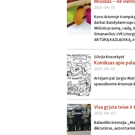
Mišiolas – ne vien
2021-04-15
Kovo
Artumoje
trumpai p
darbai. Bandydami supras
Mišiolo prasmę, raidą, is
išmanančius: LVK Liturg
ARTŪRĄ KAZLAUSKĄ, ir k
Silvija Knezekytė
Komiksas apie palai
2021-04-10
Artėjant pal. Jurgio Ma
spausdinome
Artumoje
d
Visa grįsta teise i
2021-04-07
Balandžio intencija:
„Mel
diktatūras, autoritarini