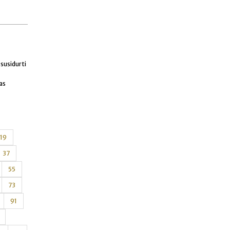
susidurti
as
19
37
55
73
91