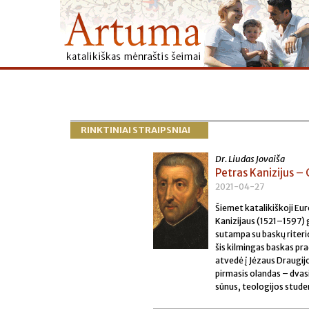
RINKTINIAI STRAIPSNIAI
Dr. Liudas Jovaiša
Petras Kanizijus –
2021-04-27
Šiemet katalikiškoji Eu
Kanizijaus (1521–1597) 
sutampa su baskų riteri
šis kilmingas baskas pra
atvedė į Jėzaus Draugijo
pirmasis olandas – dvas
sūnus, teologijos stude