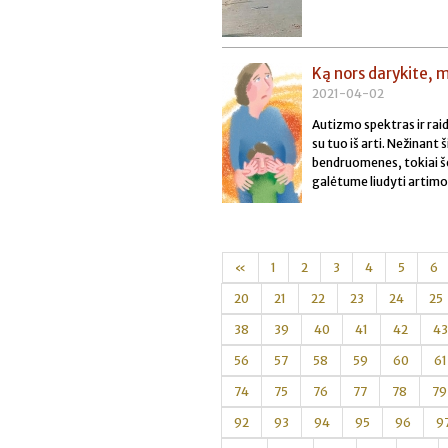
Ką nors darykite,
2021-04-02
Autizmo spektras ir rai
su tuo iš arti. Nežinant
bendruomenes, tokiai šei
galėtume liudyti artimo
«
1
2
3
4
5
6
20
21
22
23
24
25
38
39
40
41
42
43
56
57
58
59
60
61
74
75
76
77
78
79
92
93
94
95
96
9