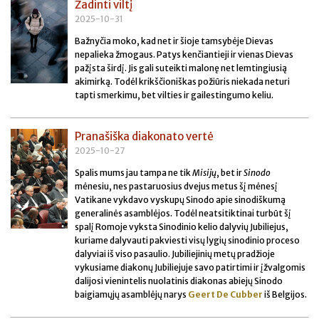
Žadinti viltį
2025-10-31
Bažnyčia moko, kad net ir šioje tamsybėje Dievas
nepalieka žmogaus. Patys kenčiantieji ir vienas Dievas
pažįsta širdį. Jis gali suteikti malonę net lemtingiusią
akimirką. Todėl krikščioniškas požiūris niekada neturi
tapti smerkimu, bet vilties ir gailestingumo keliu.
Pranašiška diakonato vertė
2025-10-27
Spalis mums jau tampa ne tik
Misijų
, bet ir
Sinodo
mėnesiu, nes pastaruosius dvejus metus šį mėnesį
Vatikane vykdavo vyskupų Sinodo apie sinodiškumą
generalinės asamblėjos. Todėl neatsitiktinai turbūt šį
spalį Romoje vyksta Sinodinio kelio dalyvių Jubiliejus,
kuriame dalyvauti pakviesti visų lygių sinodinio proceso
dalyviai iš viso pasaulio. Jubiliejinių metų pradžioje
vykusiame diakonų Jubiliejuje savo patirtimi ir įžvalgomis
dalijosi vienintelis nuolatinis diakonas abiejų Sinodo
baigiamųjų asamblėjų narys
Geert De Cubber
iš Belgijos.