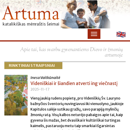
×
Apie tai, kas svarbu gyvenantiems Dievo ir žmonių
artumoje
RINKTINIAI STRAIPSNIAI
Inesa Vaitkūnaitė
Videniškiai ir šiandien atverti ing viečnastį
2025-11-17
Vieną jaukią rudens popietę, pro Videniškių Šv. Lauryno
bažnyčios šventorių nuvingiavusi iki vienuolyno, jaukioje
Kapitulos salėje sutikau gražių, savo parapiją mylinčių
žmonių ratą. Visų kalbos neturėjo pabaigos apie tai, kaip
gyvena šis mažas, bet dvasiškai ir kultūriškai turtingas
kaimelis, pastaruoju metu taip smarkiai išgarsintas