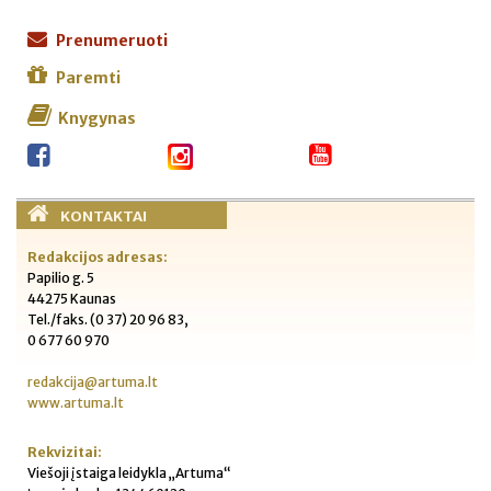
Prenumeruoti
Paremti
Knygynas
KONTAKTAI
Redakcijos adresas:
Papilio g. 5
44275 Kaunas
Tel./faks. (0 37) 20 96 83,
0 677 60 970
redakcija@artuma.lt
www.artuma.lt
Rekvizitai:
Viešoji įstaiga leidykla „Artuma“