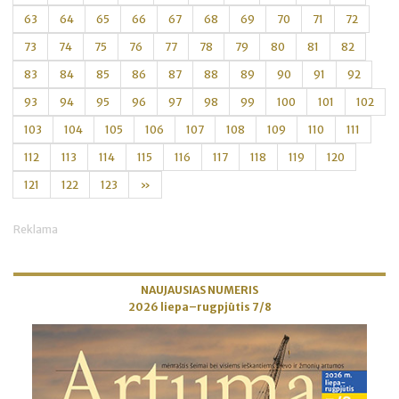
63
64
65
66
67
68
69
70
71
72
73
74
75
76
77
78
79
80
81
82
83
84
85
86
87
88
89
90
91
92
93
94
95
96
97
98
99
100
101
102
103
104
105
106
107
108
109
110
111
112
113
114
115
116
117
118
119
120
121
122
123
»
Reklama
NAUJAUSIAS NUMERIS
2026 liepa–rugpjūtis 7/8