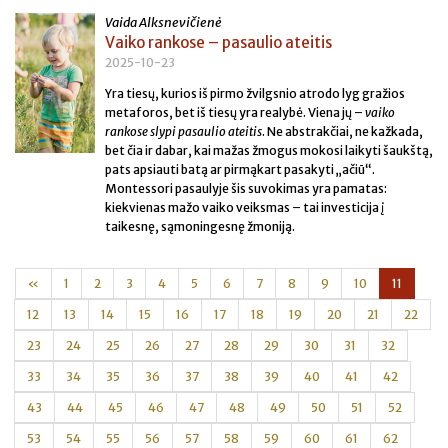
Vaida Alksnevičienė
Vaiko rankose – pasaulio ateitis
2025-10-23
Yra tiesų, kurios iš pirmo žvilgsnio atrodo lyg gražios
metaforos, bet iš tiesų yra realybė. Viena jų –
vaiko
rankose slypi pasaulio ateitis
. Ne abstrakčiai, ne kažkada,
bet čia ir dabar, kai mažas žmogus mokosi laikyti šaukštą,
pats apsiauti batą ar pirmąkart pasakyti „ačiū“.
Montessori pasaulyje šis suvokimas yra pamatas:
kiekvienas mažo vaiko veiksmas – tai investicija į
taikesnę, sąmoningesnę žmoniją.
«
1
2
3
4
5
6
7
8
9
10
11
12
13
14
15
16
17
18
19
20
21
22
23
24
25
26
27
28
29
30
31
32
33
34
35
36
37
38
39
40
41
42
43
44
45
46
47
48
49
50
51
52
53
54
55
56
57
58
59
60
61
62