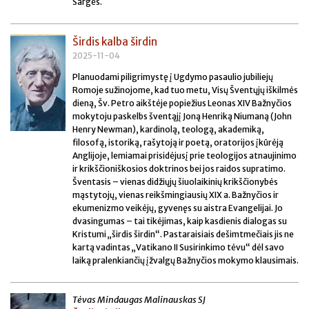
Sargės.
Širdis kalba širdin
2025-11-04
Planuodami piligrimystę į Ugdymo pasaulio jubiliejų
Romoje sužinojome, kad tuo metu, Visų Šventųjų iškilmės
dieną, Šv. Petro aikštėje popiežius Leonas XIV Bažnyčios
mokytoju paskelbs šventąjį Joną Henriką Niumaną (John
Henry Newman), kardinolą, teologą, akademiką,
filosofą, istoriką, rašytoją ir poetą, oratorijos įkūrėją
Anglijoje, lemiamai prisidėjusį prie teologijos atnaujinimo
ir krikščioniškosios doktrinos bei jos raidos supratimo.
Šventasis – vienas didžiųjų šiuolaikinių krikščionybės
mąstytojų, vienas reikšmingiausių XIX a. Bažnyčios ir
ekumenizmo veikėjų, gyvenęs su aistra Evangelijai. Jo
dvasingumas – tai tikėjimas, kaip kasdienis dialogas su
Kristumi „širdis širdin“. Pastaraisiais dešimtmečiais jis ne
kartą vadintas „Vatikano II Susirinkimo tėvu“ dėl savo
laiką pralenkiančių įžvalgų Bažnyčios mokymo klausimais.
Tėvas Mindaugas Malinauskas SJ