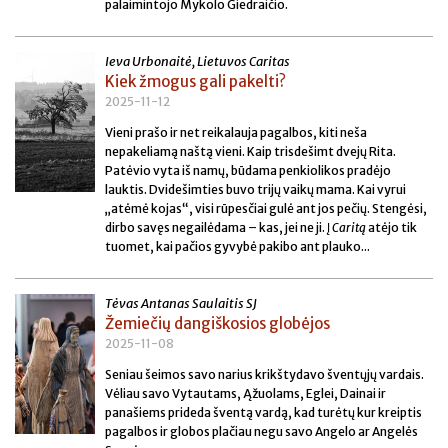
palaimintojo Mykolo Giedraičio.
Ieva Urbonaitė, Lietuvos Caritas
Kiek žmogus gali pakelti?
2025-11-12
Vieni prašo ir net reikalauja pagalbos, kiti neša
nepakeliamą naštą vieni. Kaip trisdešimt dvejų Rita.
Patėvio vyta iš namų, būdama penkiolikos pradėjo
lauktis. Dvidešimties buvo trijų vaikų mama. Kai vyrui
„atėmė kojas“, visi rūpesčiai gulė ant jos pečių. Stengėsi,
dirbo savęs negailėdama – kas, jei ne ji. Į
Caritą
atėjo tik
tuomet, kai pačios gyvybė pakibo ant plauko...
Tėvas Antanas Saulaitis SJ
Žemiečių dangiškosios globėjos
2025-11-08
Seniau šeimos savo narius krikštydavo šventųjų vardais.
Vėliau savo Vytautams, Ąžuolams, Eglei, Dainai ir
panašiems prideda šventą vardą, kad turėtų kur kreiptis
pagalbos ir globos plačiau negu savo Angelo ar Angelės